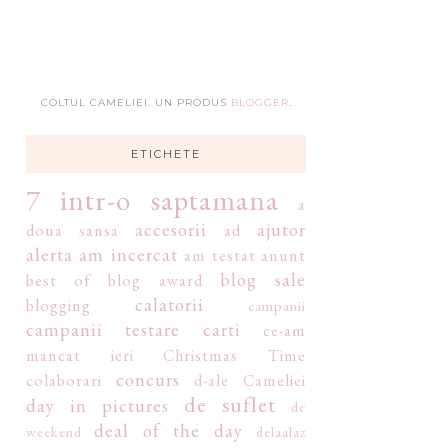
COLTUL CAMELIEI. UN PRODUS
BLOGGER
.
ETICHETE
7 intr-o saptamana
a
accesorii
ajutor
doua sansa
ad
alerta
am incercat
am testat
anunt
blog sale
best of
blog award
calatorii
blogging
campanii
campanii testare
carti
ce-am
mancat ieri
Christmas Time
concurs
colaborari
d-ale Cameliei
de suflet
day in pictures
de
deal of the day
weekend
delaalaz