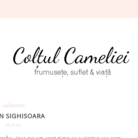
calatorii
IN SIGHISOARA
10.11.22
graba, insa nu am avut timp sa o vizitez asa cum