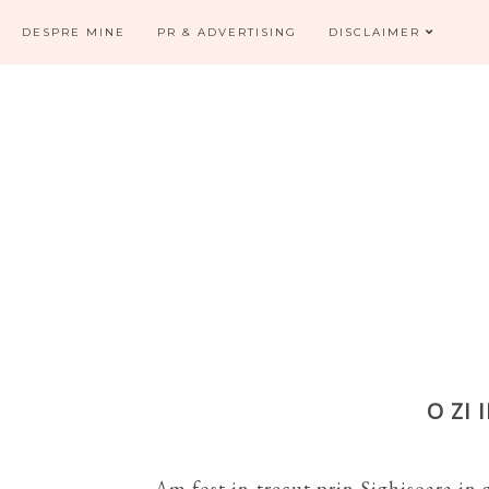
DESPRE MINE
PR & ADVERTISING
DISCLAIMER
O ZI 
Am fost in trecut prin Sighisoara in 