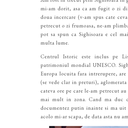
mi-am dorit, asa ca am fugit o zi din
doua incercare (v-am spus cate ceva
petrecut o zi frumoasa, ne-am plimba
pot sa spun ca Sighisoara e cel ma
multa lume.
Centrul Istoric este inclus pe L
patrimoniul mondial UNESCO. Sighi
Europa locuita fara intrerupere, are
(se vede clar in preturi), aglomerata
cateva ore pe care le-am petrecut au 
mai mult in zona. Cand ma duc de
documentez putin inainte si ma uit 
acolo mi-ar scapa, de data asta nu am