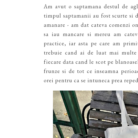
Am avut o saptamana destul de aglo
timpul saptamanii au fost scurte si 
amanare - am dat cateva comenzi onl
sa iau mancare si mereu am cateva
practice, iar asta pe care am primi
trebuie cand ai de luat mai multe 
fiecare data cand le scot pe blanoas
frunze si de tot ce inseamna perio
orei pentru ca se intuneca prea repede,