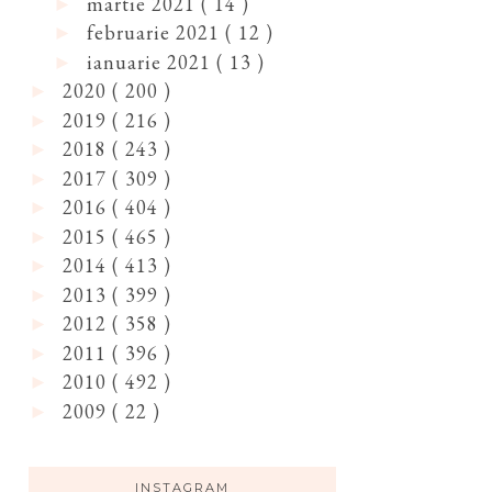
martie 2021
( 14 )
►
februarie 2021
( 12 )
►
ianuarie 2021
( 13 )
►
2020
( 200 )
►
2019
( 216 )
►
2018
( 243 )
►
2017
( 309 )
►
2016
( 404 )
►
2015
( 465 )
►
2014
( 413 )
►
2013
( 399 )
►
2012
( 358 )
►
2011
( 396 )
►
2010
( 492 )
►
2009
( 22 )
►
INSTAGRAM