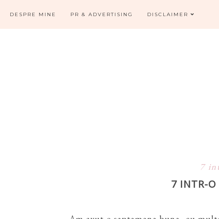
DESPRE MINE
PR & ADVERTISING
DISCLAIMER
7 in
7 INTR-
Am avut o saptamana buna, cu multe