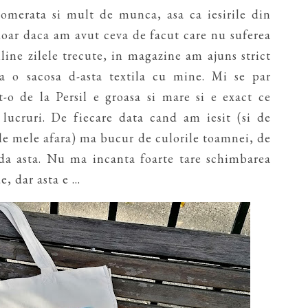
merata si mult de munca, asa ca iesirile din
doar daca am avut ceva de facut care nu suferea
ine zilele trecute, in magazine am ajuns strict
 o sacosa d-asta textila cu mine. Mi se par
t-o de la Persil e groasa si mare si e exact ce
lucruri. De fiecare data cand am iesit (si de
ele mele afara) ma bucur de culorile toamnei, de
ada asta. Nu ma incanta foarte tare schimbarea
 dar asta e ...