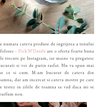
se numara cateva produse de ingrijirea a tenului
 folosec -
Pick'N'Dazzle
are o oferta foarte buna
ele trecute pe Instagram, iar maine va pregatesc
bucurati si voi de putin rasfat. Nu va spun mai
ne ce si cum. M-am bucurat de cateva din
oamna, dar am incercat si cateva mostre pe care
le testez in zilele de toamna sa vad daca mi se
 parfum nou.