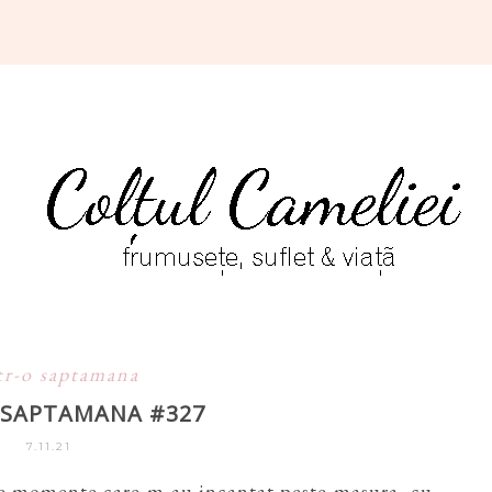
tr-o saptamana
O SAPTAMANA #327
7.11.21
 momente care m-au incantat peste masura, cu