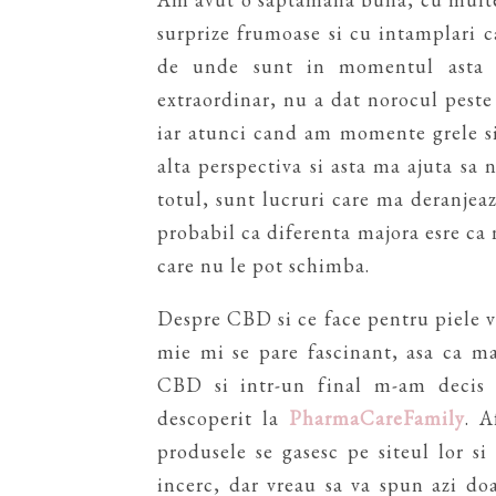
surprize frumoase si cu intamplari 
de unde sunt in momentul asta 
extraordinar, nu a dat norocul pest
iar atunci cand am momente grele si
alta perspectiva si asta ma ajuta sa
totul, sunt lucruri care ma deranjea
probabil ca diferenta majora esre ca
care nu le pot schimba.
Despre CBD si ce face pentru piele v-
mie mi se pare fascinant, asa ca m
CBD si intr-un final m-am decis 
descoperit la
PharmaCareFamily
. A
produsele se gasesc pe siteul lor si
incerc, dar vreau sa va spun azi do