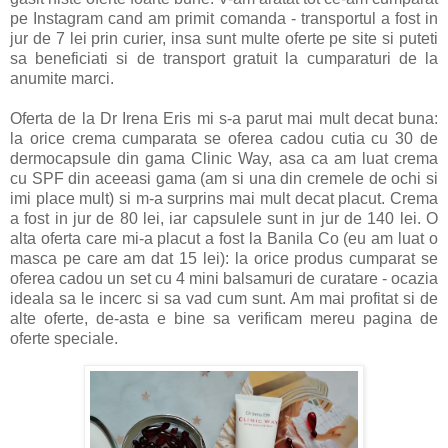
pe Instagram cand am primit comanda - transportul a fost in
jur de 7 lei prin curier, insa sunt multe oferte pe site si puteti
sa beneficiati si de transport gratuit la cumparaturi de la
anumite marci.
Oferta de la Dr Irena Eris mi s-a parut mai mult decat buna:
la orice crema cumparata se oferea cadou cutia cu 30 de
dermocapsule din gama Clinic Way, asa ca am luat crema
cu SPF din aceeasi gama (am si una din cremele de ochi si
imi place mult) si m-a surprins mai mult decat placut. Crema
a fost in jur de 80 lei, iar capsulele sunt in jur de 140 lei. O
alta oferta care mi-a placut a fost la Banila Co (eu am luat o
masca pe care am dat 15 lei): la orice produs cumparat se
oferea cadou un set cu 4 mini balsamuri de curatare - ocazia
ideala sa le incerc si sa vad cum sunt. Am mai profitat si de
alte oferte, de-asta e bine sa verificam mereu pagina de
oferte speciale.