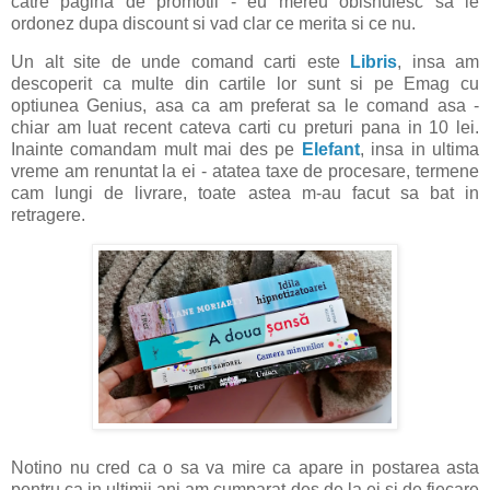
catre pagina de promotii - eu mereu obisnuiesc sa le
ordonez dupa discount si vad clar ce merita si ce nu.
Un alt site de unde comand carti este
Libris
, insa am
descoperit ca multe din cartile lor sunt si pe Emag cu
optiunea Genius, asa ca am preferat sa le comand asa -
chiar am luat recent cateva carti cu preturi pana in 10 lei.
Inainte comandam mult mai des pe
Elefant
, insa in ultima
vreme am renuntat la ei - atatea taxe de procesare, termene
cam lungi de livrare, toate astea m-au facut sa bat in
retragere.
Notino nu cred ca o sa va mire ca apare in postarea asta
pentru ca in ultimii ani am cumparat des de la ei si de fiecare