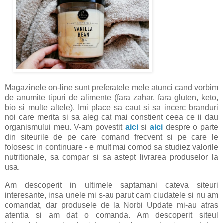
Magazinele on-line sunt preferatele mele atunci cand vorbim
de anumite tipuri de alimente (fara zahar, fara gluten, keto,
bio si multe altele). Imi place sa caut si sa incerc branduri
noi care merita si sa aleg cat mai constient ceea ce ii dau
organismului meu. V-am povestit
aici
si
aici
despre o parte
din siteurile de pe care comand frecvent si pe care le
folosesc in continuare - e mult mai comod sa studiez valorile
nutritionale, sa compar si sa astept livrarea produselor la
usa.
Am descoperit in ultimele saptamani cateva siteuri
interesante, insa unele mi s-au parut cam ciudatele si nu am
comandat, dar produsele de la Norbi Update mi-au atras
atentia si am dat o comanda. Am descoperit siteul