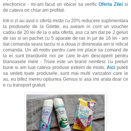
electronice - mi-am facut un obicei sa verific
Oferta Zilei
si
de cateva ori chiar am profitat.
Intr-o zi au avut o oferta misto cu 20% reducere suplimentara
la produsele de la Gilette, eu aveam in cont un voucher
cadou de 20 lei de la o alta oferta, asa ca am dat pe 2 geluri
de ras si un pachet cu 5 aparate de ras in jur de 16 lei - am
dat comanda seara tarziu si a doua zi dimineata am si ridicat
comanda. Un alt motiv pentru care imi place sa comand de
la ei sunt brandurile noi pe care le-am descoperit pentru
blanoasele mele - Trixie este un brand nemtesc cu preturi
bune si am luat cateva produse extrem de misto.
Aici
puteti
sa vedeti toate produsele, sunt mai multi vanzatori care le
au, eu bifez mereu optiunea Genius si asa imi arata doar ce
e cu transport gratuit.