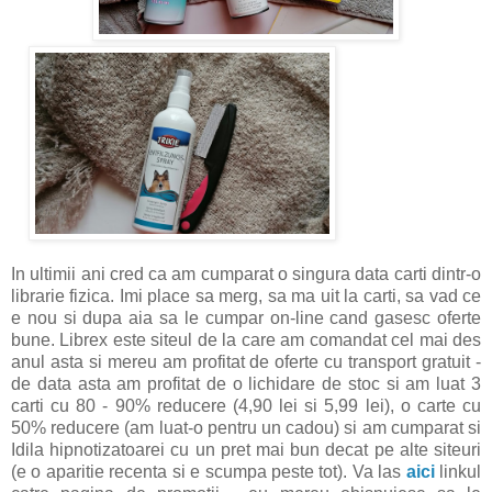
In ultimii ani cred ca am cumparat o singura data carti dintr-o
librarie fizica. Imi place sa merg, sa ma uit la carti, sa vad ce
e nou si dupa aia sa le cumpar on-line cand gasesc oferte
bune. Librex este siteul de la care am comandat cel mai des
anul asta si mereu am profitat de oferte cu transport gratuit -
de data asta am profitat de o lichidare de stoc si am luat 3
carti cu 80 - 90% reducere (4,90 lei si 5,99 lei), o carte cu
50% reducere (am luat-o pentru un cadou) si am cumparat si
Idila hipnotizatoarei cu un pret mai bun decat pe alte siteuri
(e o aparitie recenta si e scumpa peste tot). Va las
aici
linkul