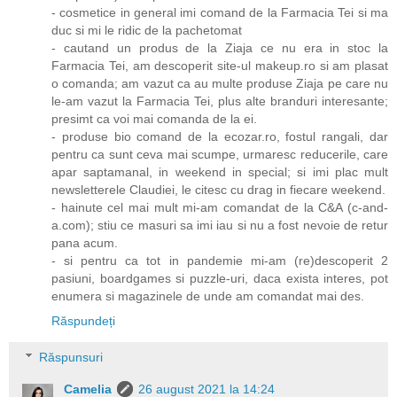
- cosmetice in general imi comand de la Farmacia Tei si ma
duc si mi le ridic de la pachetomat
- cautand un produs de la Ziaja ce nu era in stoc la
Farmacia Tei, am descoperit site-ul makeup.ro si am plasat
o comanda; am vazut ca au multe produse Ziaja pe care nu
le-am vazut la Farmacia Tei, plus alte branduri interesante;
presimt ca voi mai comanda de la ei.
- produse bio comand de la ecozar.ro, fostul rangali, dar
pentru ca sunt ceva mai scumpe, urmaresc reducerile, care
apar saptamanal, in weekend in special; si imi plac mult
newsletterele Claudiei, le citesc cu drag in fiecare weekend.
- hainute cel mai mult mi-am comandat de la C&A (c-and-
a.com); stiu ce masuri sa imi iau si nu a fost nevoie de retur
pana acum.
- si pentru ca tot in pandemie mi-am (re)descoperit 2
pasiuni, boardgames si puzzle-uri, daca exista interes, pot
enumera si magazinele de unde am comandat mai des.
Răspundeți
Răspunsuri
Camelia
26 august 2021 la 14:24