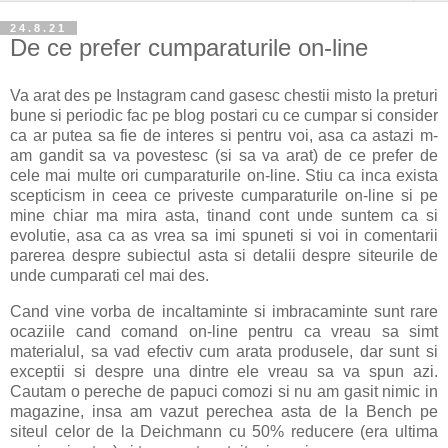
24.8.21
De ce prefer cumparaturile on-line
Va arat des pe Instagram cand gasesc chestii misto la preturi
bune si periodic fac pe blog postari cu ce cumpar si consider
ca ar putea sa fie de interes si pentru voi, asa ca astazi m-
am gandit sa va povestesc (si sa va arat) de ce prefer de
cele mai multe ori cumparaturile on-line. Stiu ca inca exista
scepticism in ceea ce priveste cumparaturile on-line si pe
mine chiar ma mira asta, tinand cont unde suntem ca si
evolutie, asa ca as vrea sa imi spuneti si voi in comentarii
parerea despre subiectul asta si detalii despre siteurile de
unde cumparati cel mai des.
Cand vine vorba de incaltaminte si imbracaminte sunt rare
ocaziile cand comand on-line pentru ca vreau sa simt
materialul, sa vad efectiv cum arata produsele, dar sunt si
exceptii si despre una dintre ele vreau sa va spun azi.
Cautam o pereche de papuci comozi si nu am gasit nimic in
magazine, insa am vazut perechea asta de la Bench pe
siteul celor de la Deichmann cu 50% reducere (era ultima