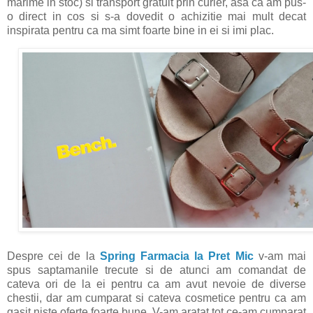
marime in stoc) si transport gratuit prin curier, asa ca am pus-
o direct in cos si s-a dovedit o achizitie mai mult decat
inspirata pentru ca ma simt foarte bine in ei si imi plac.
Despre cei de la
Spring Farmacia la Pret Mic
v-am mai
spus saptamanile trecute si de atunci am comandat de
cateva ori de la ei pentru ca am avut nevoie de diverse
chestii, dar am cumparat si cateva cosmetice pentru ca am
gasit niste oferte foarte bune. V-am aratat tot ce-am cumparat