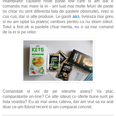
intamplator cautand niste paste low carb si am dat o
comanda mai mare la ei - am luat mai multe feluri de paste
(si chiar nu simt diferenta fata de pastele obisnuite), orez si
cus cus, dar si alte produse. Le gasiti
aici
, livreaza mai greu
si eu am optat sa platesc ramburs pentru ca nu stiam siteul.
Totul a fost ok si pastele chiar merita, eu o sa mai comand
de la ei si pe viitor.
Comandati si voi de pe siteurile astea? Va plac
cumparaturile on-line? Ce alte siteuri cu oferte bune sunt pe
lista voastra? Eu as mai avea cateva, dar am vrut sa va arat
doar ce-am folosit recent si am cumparat concret.