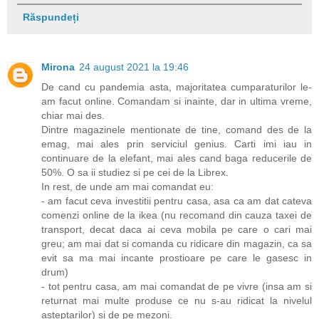
Răspundeți
Mirona
24 august 2021 la 19:46
De cand cu pandemia asta, majoritatea cumparaturilor le-
am facut online. Comandam si inainte, dar in ultima vreme,
chiar mai des.
Dintre magazinele mentionate de tine, comand des de la
emag, mai ales prin serviciul genius. Carti imi iau in
continuare de la elefant, mai ales cand baga reducerile de
50%. O sa ii studiez si pe cei de la Librex.
In rest, de unde am mai comandat eu:
- am facut ceva investitii pentru casa, asa ca am dat cateva
comenzi online de la ikea (nu recomand din cauza taxei de
transport, decat daca ai ceva mobila pe care o cari mai
greu; am mai dat si comanda cu ridicare din magazin, ca sa
evit sa ma mai incante prostioare pe care le gasesc in
drum)
- tot pentru casa, am mai comandat de pe vivre (insa am si
returnat mai multe produse ce nu s-au ridicat la nivelul
asteptarilor) si de pe mezoni.