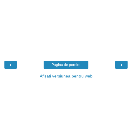
‹
›
Pagina de pornire
Afișați versiunea pentru web