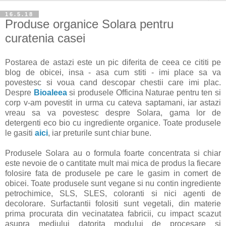
16.5.18
Produse organice Solara pentru
curatenia casei
Postarea de astazi este un pic diferita de ceea ce cititi pe
blog de obicei, insa - asa cum stiti - imi place sa va
povestesc si voua cand descopar chestii care imi plac.
Despre
Bioaleea
si produsele Officina Naturae pentru ten si
corp v-am povestit in urma cu cateva saptamani, iar astazi
vreau sa va povestesc despre Solara, gama lor de
detergenti eco bio cu ingrediente organice. Toate produsele
le gasiti
aici
, iar preturile sunt chiar bune.
Produsele Solara au o formula foarte concentrata si chiar
este nevoie de o cantitate mult mai mica de produs la fiecare
folosire fata de produsele pe care le gasim in comert de
obicei. Toate produsele sunt vegane si nu contin ingrediente
petrochimice, SLS, SLES, coloranti si nici agenti de
decolorare. Surfactantii folositi sunt vegetali, din materie
prima procurata din vecinatatea fabricii, cu impact scazut
asupra mediului datorita modului de procesare si