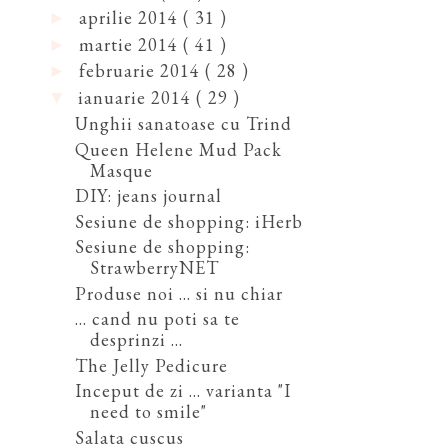
aprilie 2014
( 31 )
►
martie 2014
( 41 )
►
februarie 2014
( 28 )
►
ianuarie 2014
( 29 )
▼
Unghii sanatoase cu Trind
Queen Helene Mud Pack
Masque
DIY: jeans journal
Sesiune de shopping: iHerb
Sesiune de shopping:
StrawberryNET
Produse noi ... si nu chiar
... cand nu poti sa te
desprinzi ...
The Jelly Pedicure
Inceput de zi ... varianta "I
need to smile"
Salata cuscus