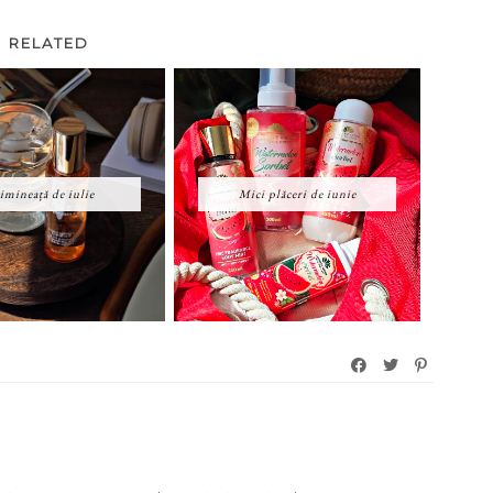
RELATED
imineață de iulie
Mici plăceri de iunie