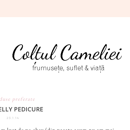
duse preferate
ELLY PEDICURE
23.1.14
am luat de pe ebay (din pacate acum nu am mai