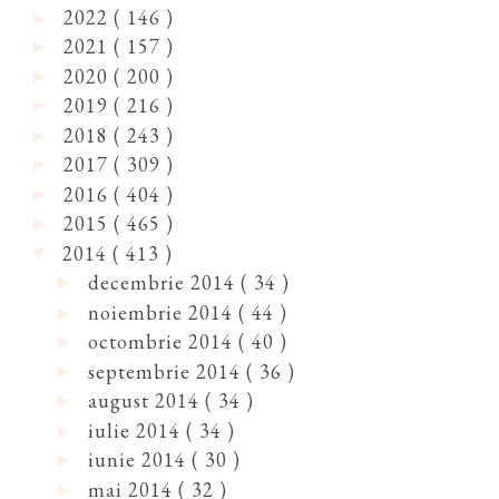
2022
( 146 )
►
2021
( 157 )
►
2020
( 200 )
►
2019
( 216 )
►
2018
( 243 )
►
2017
( 309 )
►
2016
( 404 )
►
2015
( 465 )
►
2014
( 413 )
▼
decembrie 2014
( 34 )
►
noiembrie 2014
( 44 )
►
octombrie 2014
( 40 )
►
septembrie 2014
( 36 )
►
august 2014
( 34 )
►
iulie 2014
( 34 )
►
iunie 2014
( 30 )
►
mai 2014
( 32 )
►