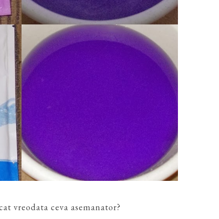
rcat vreodata ceva asemanator?