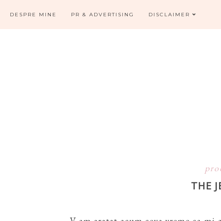
DESPRE MINE
PR & ADVERTISING
DISCLAIMER
pro
THE J
V-am aratat acum ceva vreme ca mi-