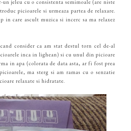
r-un jeleu cu o consistenta semimoale (are niste
ntroduc picioarele si urmeaza partea de relaxare.
p in care ascult muzica si incerc sa ma relaxez
cand consider ca am stat destul torn cel de-al
cioarele inca in lighean) si cu unul din picioare
orma in apa (colorata de data asta, ar fi fost prea
 picioarele, ma sterg si am ramas cu o senzatie
cioare relaxate si hidratate.