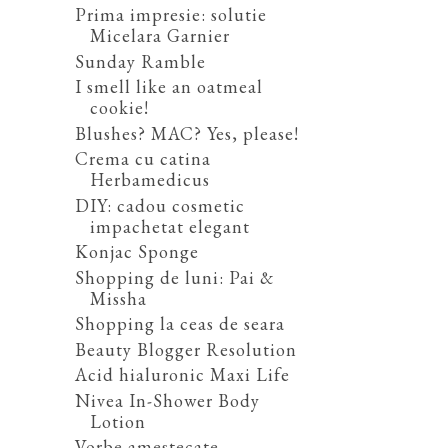
Prima impresie: solutie
Micelara Garnier
Sunday Ramble
I smell like an oatmeal
cookie!
Blushes? MAC? Yes, please!
Crema cu catina
Herbamedicus
DIY: cadou cosmetic
impachetat elegant
Konjac Sponge
Shopping de luni: Pai &
Missha
Shopping la ceas de seara
Beauty Blogger Resolution
Acid hialuronic Maxi Life
Nivea In-Shower Body
Lotion
Vorbe amestecate