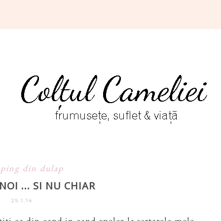
ping din dulap
OI ... SI NU CHIAR
25.1.14
iti ca din cand in cand apelez la sertarele mele