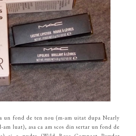
a un fond de ten nou (m-am uitat dupa Nearly
l-am luat), asa ca am scos din sertar un fond de
ns) si o pudra (Wild Rose Compact Powder