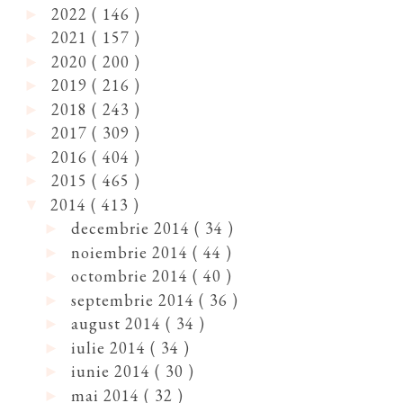
2022
( 146 )
►
2021
( 157 )
►
2020
( 200 )
►
2019
( 216 )
►
2018
( 243 )
►
2017
( 309 )
►
2016
( 404 )
►
2015
( 465 )
►
2014
( 413 )
▼
decembrie 2014
( 34 )
►
noiembrie 2014
( 44 )
►
octombrie 2014
( 40 )
►
septembrie 2014
( 36 )
►
august 2014
( 34 )
►
iulie 2014
( 34 )
►
iunie 2014
( 30 )
►
mai 2014
( 32 )
►