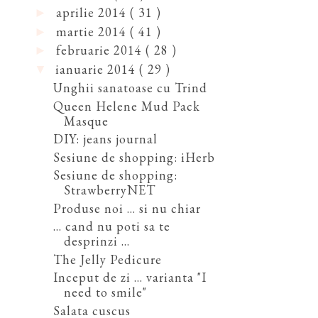
aprilie 2014
( 31 )
►
martie 2014
( 41 )
►
februarie 2014
( 28 )
►
ianuarie 2014
( 29 )
▼
Unghii sanatoase cu Trind
Queen Helene Mud Pack
Masque
DIY: jeans journal
Sesiune de shopping: iHerb
Sesiune de shopping:
StrawberryNET
Produse noi ... si nu chiar
... cand nu poti sa te
desprinzi ...
The Jelly Pedicure
Inceput de zi ... varianta "I
need to smile"
Salata cuscus