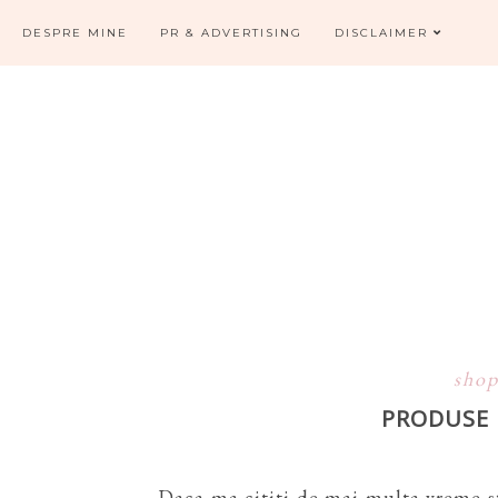
DESPRE MINE
PR & ADVERTISING
DISCLAIMER
shop
PRODUSE N
Daca ma cititi de mai multa vreme st