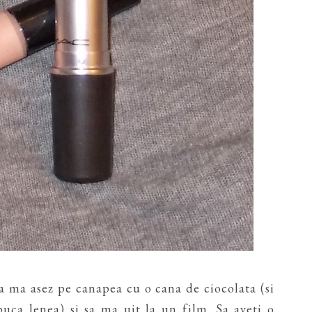
sa ma asez pe canapea cu o cana de ciocolata (si
puca lenea) si sa ma uit la un film. Sa aveti o