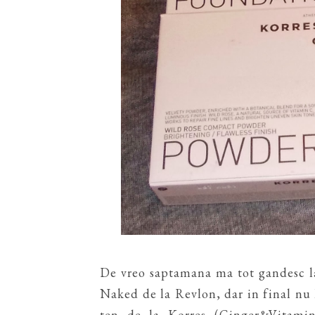
De vreo saptamana ma tot gandesc l
Naked de la Revlon, dar in final nu 
ten de la Korres (Ginger&Vitami