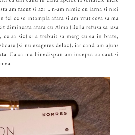
sta am facut si azi ... n-am nimic cu iarna si nici
n fel ce se intampla afara si am vrut ceva sa ma
sit dimineata afara cu Alma (Bella refuza sa iasa
, ce sa zic) si a trebuit sa merg cu ea in brate,
 zboare (si nu exagerez deloc), iar cand am ajuns
fata. Ca sa ma binedispun am inceput sa caut si
 mea.