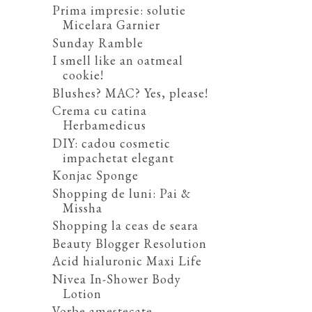
Prima impresie: solutie
Micelara Garnier
Sunday Ramble
I smell like an oatmeal
cookie!
Blushes? MAC? Yes, please!
Crema cu catina
Herbamedicus
DIY: cadou cosmetic
impachetat elegant
Konjac Sponge
Shopping de luni: Pai &
Missha
Shopping la ceas de seara
Beauty Blogger Resolution
Acid hialuronic Maxi Life
Nivea In-Shower Body
Lotion
Vorbe amestecate