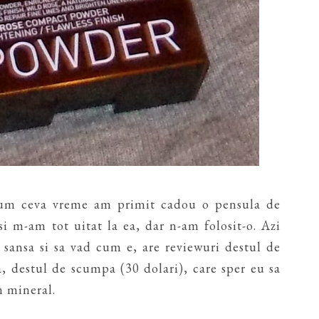
m ceva vreme am primit cadou o pensula de
si m-am tot uitat la ea, dar n-am folosit-o. Azi
sansa si sa vad cum e, are reviewuri destul de
, destul de scumpa (30 dolari), care sper eu sa
n mineral.