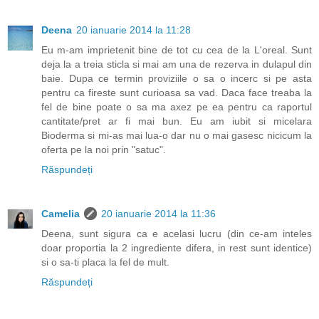
Deena
20 ianuarie 2014 la 11:28
Eu m-am imprietenit bine de tot cu cea de la L'oreal. Sunt
deja la a treia sticla si mai am una de rezerva in dulapul din
baie. Dupa ce termin proviziile o sa o incerc si pe asta
pentru ca fireste sunt curioasa sa vad. Daca face treaba la
fel de bine poate o sa ma axez pe ea pentru ca raportul
cantitate/pret ar fi mai bun. Eu am iubit si micelara
Bioderma si mi-as mai lua-o dar nu o mai gasesc nicicum la
oferta pe la noi prin "satuc".
Răspundeți
Camelia
20 ianuarie 2014 la 11:36
Deena, sunt sigura ca e acelasi lucru (din ce-am inteles
doar proportia la 2 ingrediente difera, in rest sunt identice)
si o sa-ti placa la fel de mult.
Răspundeți