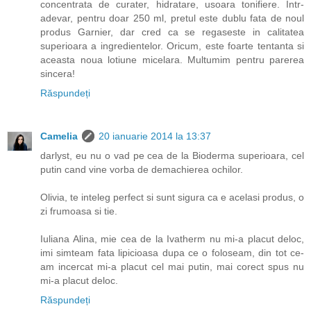
concentrata de curater, hidratare, usoara tonifiere. Intr-
adevar, pentru doar 250 ml, pretul este dublu fata de noul
produs Garnier, dar cred ca se regaseste in calitatea
superioara a ingredientelor. Oricum, este foarte tentanta si
aceasta noua lotiune micelara. Multumim pentru parerea
sincera!
Răspundeți
Camelia
20 ianuarie 2014 la 13:37
darlyst, eu nu o vad pe cea de la Bioderma superioara, cel
putin cand vine vorba de demachierea ochilor.
Olivia, te inteleg perfect si sunt sigura ca e acelasi produs, o
zi frumoasa si tie.
Iuliana Alina, mie cea de la Ivatherm nu mi-a placut deloc,
imi simteam fata lipicioasa dupa ce o foloseam, din tot ce-
am incercat mi-a placut cel mai putin, mai corect spus nu
mi-a placut deloc.
Răspundeți