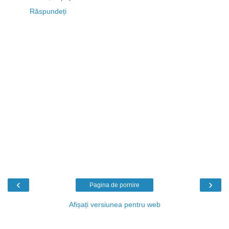
Răspundeți
‹
›
Pagina de pornire
Afișați versiunea pentru web