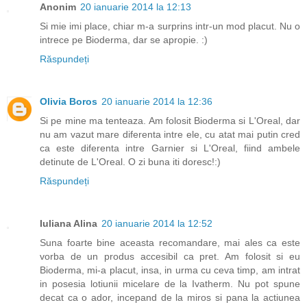
Anonim
20 ianuarie 2014 la 12:13
Si mie imi place, chiar m-a surprins intr-un mod placut. Nu o
intrece pe Bioderma, dar se apropie. :)
Răspundeți
Olivia Boros
20 ianuarie 2014 la 12:36
Si pe mine ma tenteaza. Am folosit Bioderma si L'Oreal, dar
nu am vazut mare diferenta intre ele, cu atat mai putin cred
ca este diferenta intre Garnier si L'Oreal, fiind ambele
detinute de L'Oreal. O zi buna iti doresc!:)
Răspundeți
Iuliana Alina
20 ianuarie 2014 la 12:52
Suna foarte bine aceasta recomandare, mai ales ca este
vorba de un produs accesibil ca pret. Am folosit si eu
Bioderma, mi-a placut, insa, in urma cu ceva timp, am intrat
in posesia lotiunii micelare de la Ivatherm. Nu pot spune
decat ca o ador, incepand de la miros si pana la actiunea