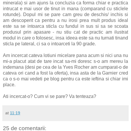
minerala) si am ajuns la concluzia ca forma chiar e practica
intrucat e mai usor de tinut in mana (comparand cu sticlele
rotunde). Dopul mi se pare cam greu de deschis/ inchis si
am descoperit ca pentru a nu irosi prea mult produs ideal
este sa se intoarca sticla cu fundul in sus si sa se scoata
produsul prin apasare - nu stiu cat de practic am ilustrat
modul in care o folosesc, insa ideea este sa nu turnati tinand
sticla pe lateral, ci sa o intoarceti la 90 grade.
Am incercat cateva lotiuni micelare pana acum si nici una nu
mi-a placut atat de tare incat sa-mi doresc s-o am mereu la
indemana (desi pe cea de la Yves Rocher am cumparat-o de
cateva ori cand a fost la oferta), insa asta de la Garnier cred
ca o s-o mai vedeti pe blog pentru ca este ieftina si chiar imi
place.
Ati incercat-o? Cum vi se pare? Va tenteaza?
at
11:19
25 de comentarii: