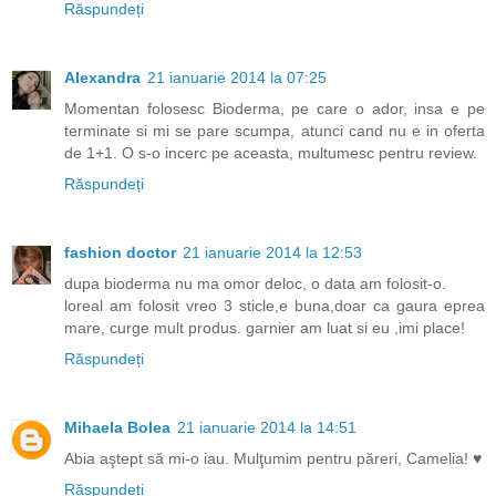
Răspundeți
Alexandra
21 ianuarie 2014 la 07:25
Momentan folosesc Bioderma, pe care o ador, insa e pe
terminate si mi se pare scumpa, atunci cand nu e in oferta
de 1+1. O s-o incerc pe aceasta, multumesc pentru review.
Răspundeți
fashion doctor
21 ianuarie 2014 la 12:53
dupa bioderma nu ma omor deloc, o data am folosit-o.
loreal am folosit vreo 3 sticle,e buna,doar ca gaura eprea
mare, curge mult produs. garnier am luat si eu ,imi place!
Răspundeți
Mihaela Bolea
21 ianuarie 2014 la 14:51
Abia aştept să mi-o iau. Mulţumim pentru păreri, Camelia! ♥
Răspundeți