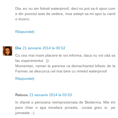
Dia, eu nu am folosit waterproof, deci nu pot sa-ti spun cum
e din punctul asta de vedere, insa astept sa-mi spui tu cand
o incerci.
Răspundeți
Dia
21 ianuarie 2014 la 00:52
Cu cea mai mare placere te voi informa, daca nu voi uita sa
fac experimentul. :))
Momentan, raman la parerea ca demachiantul bifazic de la
Farmec se descurca cel mai bine cu rimelul waterproof.
Răspundeți
Raluca
21 ianuarie 2014 la 03:53
In sfarsit o persoana neimpresionata de Bioderma. Mie imi
pare chiar o apa micelara proasta.. curata greu si.. pe
jumatate :-)