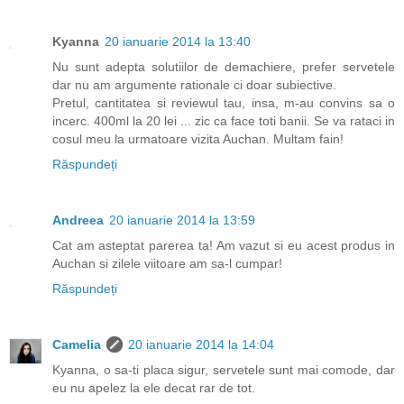
Kyanna
20 ianuarie 2014 la 13:40
Nu sunt adepta solutiilor de demachiere, prefer servetele
dar nu am argumente rationale ci doar subiective.
Pretul, cantitatea si reviewul tau, insa, m-au convins sa o
incerc. 400ml la 20 lei ... zic ca face toti banii. Se va rataci in
cosul meu la urmatoare vizita Auchan. Multam fain!
Răspundeți
Andreea
20 ianuarie 2014 la 13:59
Cat am asteptat parerea ta! Am vazut si eu acest produs in
Auchan si zilele viitoare am sa-l cumpar!
Răspundeți
Camelia
20 ianuarie 2014 la 14:04
Kyanna, o sa-ti placa sigur, servetele sunt mai comode, dar
eu nu apelez la ele decat rar de tot.