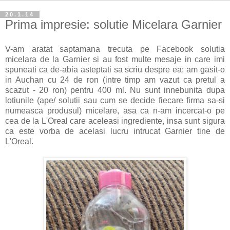
20.1.14
Prima impresie: solutie Micelara Garnier
V-am aratat saptamana trecuta pe Facebook solutia
micelara de la Garnier si au fost multe mesaje in care imi
spuneati ca de-abia asteptati sa scriu despre ea; am gasit-o
in Auchan cu 24 de ron (intre timp am vazut ca pretul a
scazut - 20 ron) pentru 400 ml. Nu sunt innebunita dupa
lotiunile (ape/ solutii sau cum se decide fiecare firma sa-si
numeasca produsul) micelare, asa ca n-am incercat-o pe
cea de la L'Oreal care aceleasi ingrediente, insa sunt sigura
ca este vorba de acelasi lucru intrucat Garnier tine de
L'Oreal.