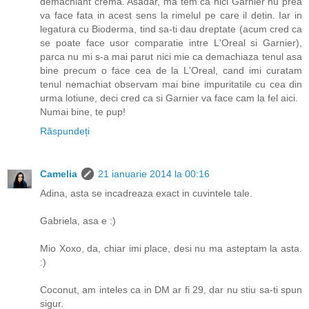
demachiant crema. Asadar, ma tem ca nici Garnier nu prea
va face fata in acest sens la rimelul pe care il detin. Iar in
legatura cu Bioderma, tind sa-ti dau dreptate (acum cred ca
se poate face usor comparatie intre L'Oreal si Garnier),
parca nu mi s-a mai parut nici mie ca demachiaza tenul asa
bine precum o face cea de la L'Oreal, cand imi curatam
tenul nemachiat observam mai bine impuritatile cu cea din
urma lotiune, deci cred ca si Garnier va face cam la fel aici.
Numai bine, te pup!
Răspundeți
Camelia
21 ianuarie 2014 la 00:16
Adina, asta se incadreaza exact in cuvintele tale.
Gabriela, asa e :)
Mio Xoxo, da, chiar imi place, desi nu ma asteptam la asta.
:)
Coconut, am inteles ca in DM ar fi 29, dar nu stiu sa-ti spun
sigur.