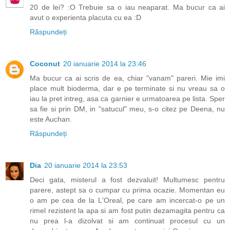
20 de lei? :O Trebuie sa o iau neaparat. Ma bucur ca ai
avut o experienta placuta cu ea :D
Răspundeți
Coconut
20 ianuarie 2014 la 23:46
Ma bucur ca ai scris de ea, chiar "vanam" pareri. Mie imi
place mult bioderma, dar e pe terminate si nu vreau sa o
iau la pret intreg, asa ca garnier e urmatoarea pe lista. Sper
sa fie si prin DM, in "satucul" meu, s-o citez pe Deena, nu
este Auchan.
Răspundeți
Dia
20 ianuarie 2014 la 23:53
Deci gata, misterul a fost dezvaluit! Multumesc pentru
parere, astept sa o cumpar cu prima ocazie. Momentan eu
o am pe cea de la L'Oreal, pe care am incercat-o pe un
rimel rezistent la apa si am fost putin dezamagita pentru ca
nu prea l-a dizolvat si am continuat procesul cu un