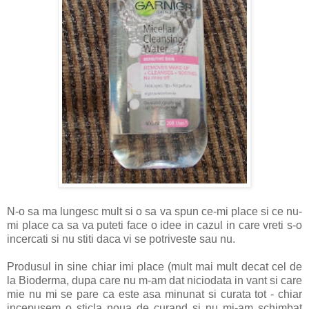
N-o sa ma lungesc mult si o sa va spun ce-mi place si ce nu-
mi place ca sa va puteti face o idee in cazul in care vreti s-o
incercati si nu stiti daca vi se potriveste sau nu.
Produsul in sine chiar imi place (mult mai mult decat cel de
la Bioderma, dupa care nu m-am dat niciodata in vant si care
mie nu mi se pare ca este asa minunat si curata tot - chiar
incepusem o sticla noua de curand si nu mi-am schimbat