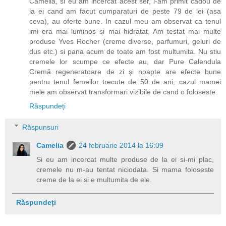
Camelia, si eu am incercat acest ser, l-am primit cadou de
la ei cand am facut cumparaturi de peste 79 de lei (asa
ceva), au oferte bune. In cazul meu am observat ca tenul
imi era mai luminos si mai hidratat. Am testat mai multe
produse Yves Rocher (creme diverse, parfumuri, geluri de
dus etc.) si pana acum de toate am fost multumita. Nu stiu
cremele lor scumpe ce efecte au, dar Pure Calendula
Cremă regeneratoare de zi şi noapte are efecte bune
pentru tenul femeilor trecute de 50 de ani, cazul mamei
mele am observat transformari vizibile de cand o foloseste.
Răspundeți
Răspunsuri
Camelia
24 februarie 2014 la 16:09
Si eu am incercat multe produse de la ei si-mi plac,
cremele nu m-au tentat niciodata. Si mama foloseste
creme de la ei si e multumita de ele.
Răspundeți