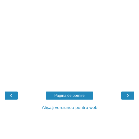
‹
›
Pagina de pornire
Afișați versiunea pentru web