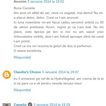
Anonim
5 ianuarie 2014 la 19:02
Buna Camelia
Am avut un altfel de ser, ceva cu vegetal, mai demul Nu mi-
a placut deloc, deloc. Cred ca l-am aruncat.
In luna noiembrie mi-am facut cadou serumul antirid cu 30
de uleiuri pretioase. Acum, regret pt ca l-am luat. Nu imi
place, este lipicios pe ten si nici nu am vazut vreo
imbunatatire vizibila, desi l-am folosit aproape zilnic de cand
l-am primit .
Cred ca ma voi rezuma la geluri de dus si parfumuri.
O seara excelenta.
Răspundeți
Claudia's Choice
5 ianuarie 2014 la 19:07
eu il urmaresc pe cel de la HydraVegetal, am crema de la ei
si se pare ca e ok pentru nevoile tenului meu!
Răspundeți
Camelia
5 ianuarie 2014 la 19:29