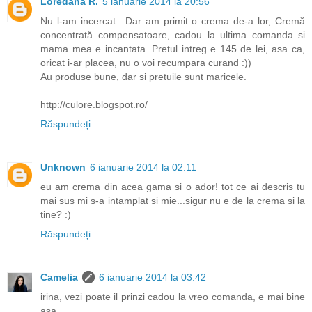
Loredana R.
5 ianuarie 2014 la 20:56
Nu l-am incercat.. Dar am primit o crema de-a lor, Cremă
concentrată compensatoare, cadou la ultima comanda si
mama mea e incantata. Pretul intreg e 145 de lei, asa ca,
oricat i-ar placea, nu o voi recumpara curand :))
Au produse bune, dar si pretuile sunt maricele.
http://culore.blogspot.ro/
Răspundeți
Unknown
6 ianuarie 2014 la 02:11
eu am crema din acea gama si o ador! tot ce ai descris tu
mai sus mi s-a intamplat si mie...sigur nu e de la crema si la
tine? :)
Răspundeți
Camelia
6 ianuarie 2014 la 03:42
irina, vezi poate il prinzi cadou la vreo comanda, e mai bine
asa