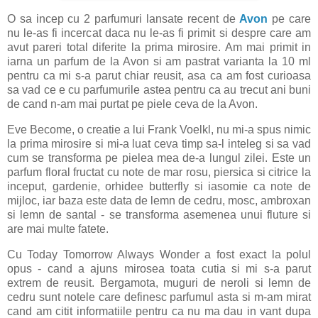
O sa incep cu 2 parfumuri lansate recent de
Avon
pe care
nu le-as fi incercat daca nu le-as fi primit si despre care am
avut pareri total diferite la prima mirosire. Am mai primit in
iarna un parfum de la Avon si am pastrat varianta la 10 ml
pentru ca mi s-a parut chiar reusit, asa ca am fost curioasa
sa vad ce e cu parfumurile astea pentru ca au trecut ani buni
de cand n-am mai purtat pe piele ceva de la Avon.
Eve Become, o creatie a lui Frank Voelkl, nu mi-a spus nimic
la prima mirosire si mi-a luat ceva timp sa-l inteleg si sa vad
cum se transforma pe pielea mea de-a lungul zilei. Este un
parfum floral fructat cu note de mar rosu, piersica si citrice la
inceput, gardenie, orhidee butterfly si iasomie ca note de
mijloc, iar baza este data de lemn de cedru, mosc, ambroxan
si lemn de santal - se transforma asemenea unui fluture si
are mai multe fatete.
Cu Today Tomorrow Always Wonder a fost exact la polul
opus - cand a ajuns mirosea toata cutia si mi s-a parut
extrem de reusit. Bergamota, muguri de neroli si lemn de
cedru sunt notele care definesc parfumul asta si m-am mirat
cand am citit informatiile pentru ca nu ma dau in vant dupa