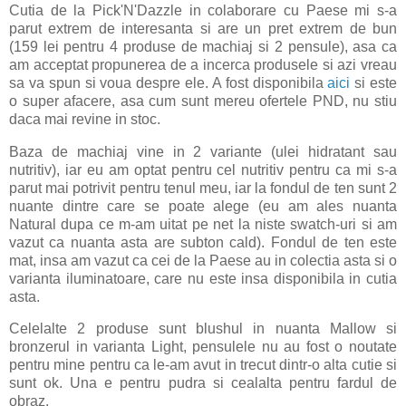
Cutia de la Pick'N'Dazzle in colaborare cu Paese mi s-a
parut extrem de interesanta si are un pret extrem de bun
(159 lei pentru 4 produse de machiaj si 2 pensule), asa ca
am acceptat propunerea de a incerca produsele si azi vreau
sa va spun si voua despre ele. A fost disponibila
aici
si este
o super afacere, asa cum sunt mereu ofertele PND, nu stiu
daca mai revine in stoc.
Baza de machiaj vine in 2 variante (ulei hidratant sau
nutritiv), iar eu am optat pentru cel nutritiv pentru ca mi s-a
parut mai potrivit pentru tenul meu, iar la fondul de ten sunt 2
nuante dintre care se poate alege (eu am ales nuanta
Natural dupa ce m-am uitat pe net la niste swatch-uri si am
vazut ca nuanta asta are subton cald). Fondul de ten este
mat, insa am vazut ca cei de la Paese au in colectia asta si o
varianta iluminatoare, care nu este insa disponibila in cutia
asta.
Celelalte 2 produse sunt blushul in nuanta Mallow si
bronzerul in varianta Light, pensulele nu au fost o noutate
pentru mine pentru ca le-am avut in trecut dintr-o alta cutie si
sunt ok. Una e pentru pudra si cealalta pentru fardul de
obraz.