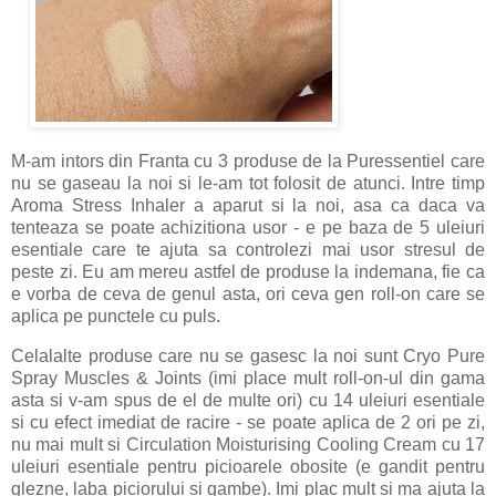
M-am intors din Franta cu 3 produse de la Puressentiel care
nu se gaseau la noi si le-am tot folosit de atunci. Intre timp
Aroma Stress Inhaler a aparut si la noi, asa ca daca va
tenteaza se poate achizitiona usor - e pe baza de 5 uleiuri
esentiale care te ajuta sa controlezi mai usor stresul de
peste zi. Eu am mereu astfel de produse la indemana, fie ca
e vorba de ceva de genul asta, ori ceva gen roll-on care se
aplica pe punctele cu puls.
Celalalte produse care nu se gasesc la noi sunt Cryo Pure
Spray Muscles & Joints (imi place mult roll-on-ul din gama
asta si v-am spus de el de multe ori) cu 14 uleiuri esentiale
si cu efect imediat de racire - se poate aplica de 2 ori pe zi,
nu mai mult si Circulation Moisturising Cooling Cream cu 17
uleiuri esentiale pentru picioarele obosite (e gandit pentru
glezne, laba piciorului si gambe). Imi plac mult si ma ajuta la