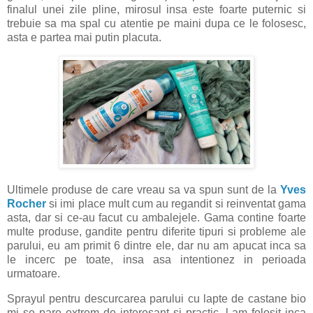
finalul unei zile pline, mirosul insa este foarte puternic si
trebuie sa ma spal cu atentie pe maini dupa ce le folosesc,
asta e partea mai putin placuta.
Ultimele produse de care vreau sa va spun sunt de la
Yves
Rocher
si imi place mult cum au regandit si reinventat gama
asta, dar si ce-au facut cu ambalejele. Gama contine foarte
multe produse, gandite pentru diferite tipuri si probleme ale
parului, eu am primit 6 dintre ele, dar nu am apucat inca sa
le incerc pe toate, insa asa intentionez in perioada
urmatoare.
Sprayul pentru descurcarea parului cu lapte de castane bio
mi se pare extrem de interesant si practic, l-am folosit inca