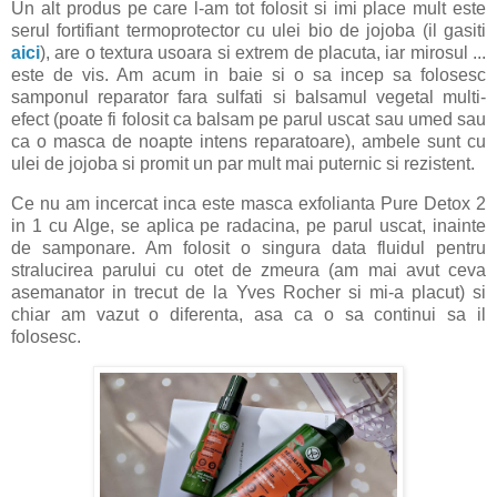
Un alt produs pe care l-am tot folosit si imi place mult este
serul fortifiant termoprotector cu ulei bio de jojoba (il gasiti
aici
), are o textura usoara si extrem de placuta, iar mirosul ...
este de vis. Am acum in baie si o sa incep sa folosesc
samponul reparator fara sulfati si balsamul vegetal multi-
efect (poate fi folosit ca balsam pe parul uscat sau umed sau
ca o masca de noapte intens reparatoare), ambele sunt cu
ulei de jojoba si promit un par mult mai puternic si rezistent.
Ce nu am incercat inca este masca exfolianta Pure Detox 2
in 1 cu Alge, se aplica pe radacina, pe parul uscat, inainte
de samponare. Am folosit o singura data fluidul pentru
stralucirea parului cu otet de zmeura (am mai avut ceva
asemanator in trecut de la Yves Rocher si mi-a placut) si
chiar am vazut o diferenta, asa ca o sa continui sa il
folosesc.