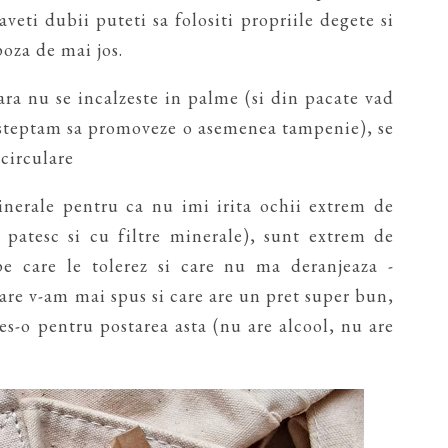
 aveti dubii puteti sa folositi propriile degete si
poza de mai jos.
 nu se incalzeste in palme (si din pacate vad
 asteptam sa promoveze o asemenea tampenie), se
 circulare
inerale pentru ca nu imi irita ochii extrem de
o patesc si cu filtre minerale), sunt extrem de
e care le tolerez si care nu ma deranjeaza -
are v-am mai spus si care are un pret super bun,
es-o pentru postarea asta (nu are alcool, nu are