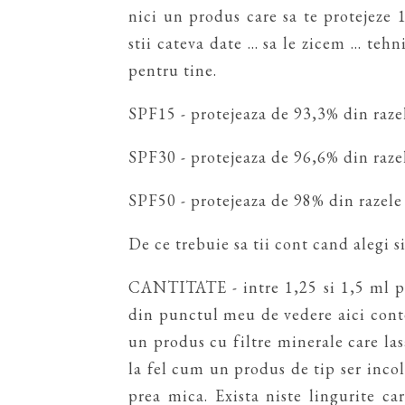
nici un produs care sa te protejeze
stii cateva date ... sa le zicem ... te
pentru tine.
SPF15 - protejeaza de 93,3% din raz
SPF30 - protejeaza de 96,6% din raz
SPF50 - protejeaza de 98% din razel
De ce trebuie sa tii cont cand alegi si
CANTITATE - intre 1,25 si 1,5 ml pen
din punctul meu de vedere aici conte
un produs cu filtre minerale care lasa
la fel cum un produs de tip ser incolo
prea mica. Exista niste lingurite c