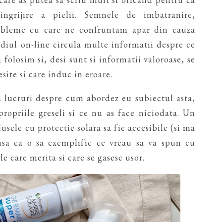
ngrijire a pielii. Semnele de imbatranire,
robleme cu care ne confruntam apar din cauza
ediul on-line circula multe informatii despre ce
 folosim si, desi sunt si informatii valoroase, se
site si care induc in eroare.
a lucruri despre cum abordez eu subiectul asta,
ropriile greseli si ce nu as face niciodata. Un
usele cu protectie solara sa fie accesibile (si ma
 asa ca o sa exemplific ce vreau sa va spun cu
e care merita si care se gasesc usor.