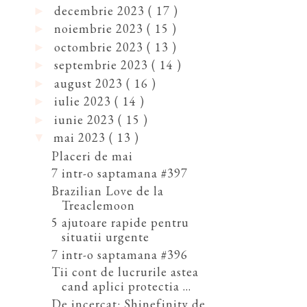
decembrie 2023
( 17 )
►
noiembrie 2023
( 15 )
►
octombrie 2023
( 13 )
►
septembrie 2023
( 14 )
►
august 2023
( 16 )
►
iulie 2023
( 14 )
►
iunie 2023
( 15 )
►
mai 2023
( 13 )
▼
Placeri de mai
7 intr-o saptamana #397
Brazilian Love de la
Treaclemoon
5 ajutoare rapide pentru
situatii urgente
7 intr-o saptamana #396
Tii cont de lucrurile astea
cand aplici protectia ...
De incercat: Shinefinity de