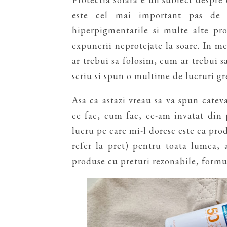
este cel mai important pas de i
hiperpigmentarile si multe alte p
expunerii neprotejate la soare. In m
ar trebui sa folosim, cum ar trebui sa
scriu si spun o multime de lucruri gre
Asa ca astazi vreau sa va spun catev
ce fac, cum fac, ce-am invatat din p
lucru pe care mi-l doresc este ca prod
refer la pret) pentru toata lumea,
produse cu preturi rezonabile, formul