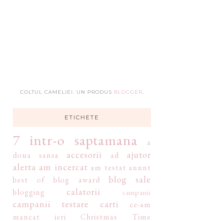
COLTUL CAMELIEI. UN PRODUS
BLOGGER
.
ETICHETE
7 intr-o saptamana
a
accesorii
ajutor
doua sansa
ad
alerta
am incercat
am testat
anunt
blog sale
best of
blog award
calatorii
blogging
campanii
campanii testare
carti
ce-am
mancat ieri
Christmas Time