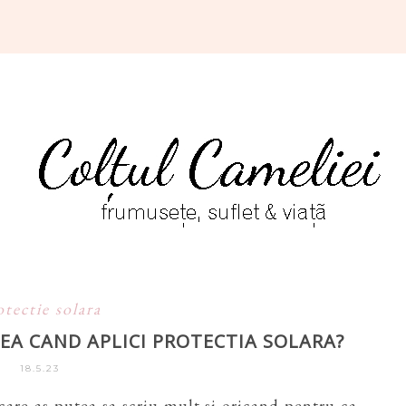
otectie solara
TEA CAND APLICI PROTECTIA SOLARA?
18.5.23
care as putea sa scriu mult si oricand pentru ca