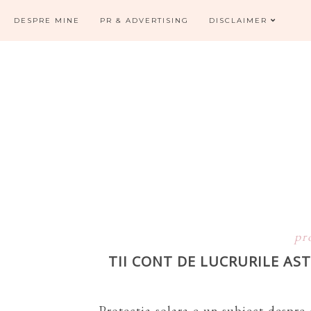
DESPRE MINE
PR & ADVERTISING
DISCLAIMER
pr
TII CONT DE LUCRURILE AS
Protectia solara e un subiect despre 