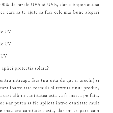
 100% de razele UVA si UVB, dar e important sa
hnice care sa te ajute sa faci cele mai bune alegeri
ele UV
ele UV
e UV
 aplici protectia solara?
tru intreaga fata (nu uita de gat si urechi) si
aza foarte tare formula si textura unui produs,
 cast alb in cantitatea asta va fi masca pe fata,
r s-ar putea sa fie aplicat intr-o cantitate mult
are masoara cantitatea asta, dar mi se pare cam