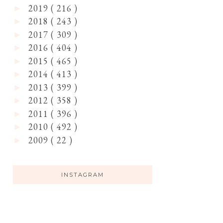
2019
( 216 )
►
2018
( 243 )
►
2017
( 309 )
►
2016
( 404 )
►
2015
( 465 )
►
2014
( 413 )
►
2013
( 399 )
►
2012
( 358 )
►
2011
( 396 )
►
2010
( 492 )
►
2009
( 22 )
►
INSTAGRAM