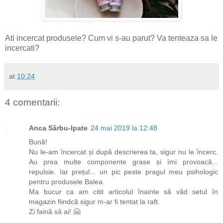
Ati incercat produsele? Cum vi s-au parut? Va tenteaza sa le
incercati?
at
10:24
4 comentarii:
Anca Sârbu-Ipate
24 mai 2019 la 12:48
Bună!
Nu le-am încercat și după descrierea ta, sigur nu le încerc.
Au prea multe componente grase și îmi provoacă...
repulsie. Iar prețul... un pic peste pragul meu psihologic
pentru produsele Balea.
Ma bucur ca am citit articolul înainte să văd setul în
magazin fiindcă sigur m-ar fi tentat la raft.
Zi faină să ai! 🤗