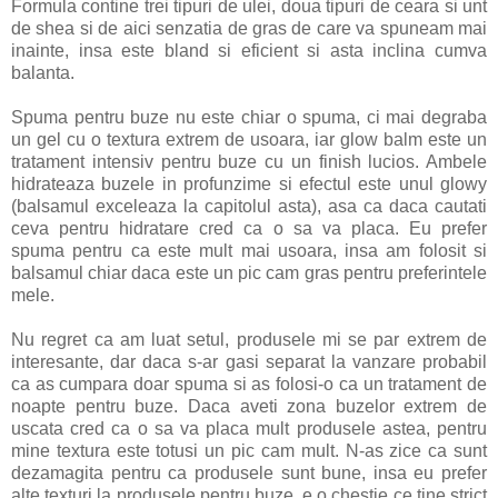
Formula contine trei tipuri de ulei, doua tipuri de ceara si unt
de shea si de aici senzatia de gras de care va spuneam mai
inainte, insa este bland si eficient si asta inclina cumva
balanta.
Spuma pentru buze nu este chiar o spuma, ci mai degraba
un gel cu o textura extrem de usoara, iar glow balm este un
tratament intensiv pentru buze cu un finish lucios. Ambele
hidrateaza buzele in profunzime si efectul este unul glowy
(balsamul exceleaza la capitolul asta), asa ca daca cautati
ceva pentru hidratare cred ca o sa va placa. Eu prefer
spuma pentru ca este mult mai usoara, insa am folosit si
balsamul chiar daca este un pic cam gras pentru preferintele
mele.
Nu regret ca am luat setul, produsele mi se par extrem de
interesante, dar daca s-ar gasi separat la vanzare probabil
ca as cumpara doar spuma si as folosi-o ca un tratament de
noapte pentru buze. Daca aveti zona buzelor extrem de
uscata cred ca o sa va placa mult produsele astea, pentru
mine textura este totusi un pic cam mult. N-as zice ca sunt
dezamagita pentru ca produsele sunt bune, insa eu prefer
alte texturi la produsele pentru buze, e o chestie ce tine strict