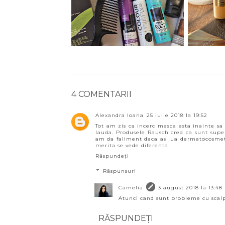
4 COMENTARII
Alexandra Ioana
25 iulie 2018 la 19:52
Tot am zis ca incerc masca asta inainte sa
lauda. Produsele Rausch cred ca sunt supe
am da faliment daca as lua dermatocosme
merita se vede diferenta
Răspundeți
Răspunsuri
Camelia
3 august 2018 la 13:48
Atunci cand sunt probleme cu scalpu
RĂSPUNDEȚI