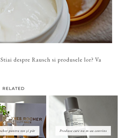
Stiai despre Rausch si produsele lor? Va
RELATED
cher pentru ten și păr
Produse care nu m-au convins