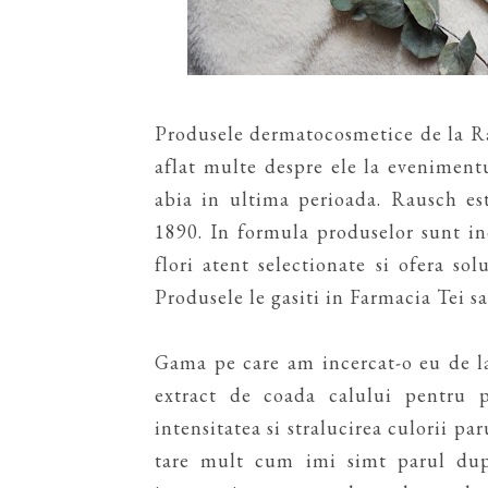
Produsele dermatocosmetice de la Ra
aflat multe despre ele la evenimentu
abia in ultima perioada. Rausch es
1890. In formula produselor sunt in
flori atent selectionate si ofera sol
Produsele le gasiti in Farmacia Tei s
Gama pe care am incercat-o eu de la
extract de coada calului pentru p
intensitatea si stralucirea culorii pa
tare mult cum imi simt parul dupa