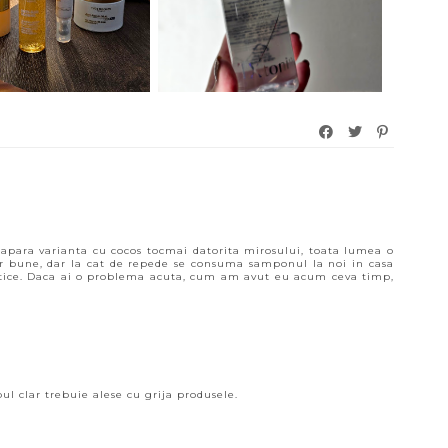
 apara varianta cu cocos tocmai datorita mirosului, toata lumea o
r bune, dar la cat de repede se consuma samponul la noi in casa
tice. Daca ai o problema acuta, cum am avut eu acum ceva timp,
l clar trebuie alese cu grija produsele.