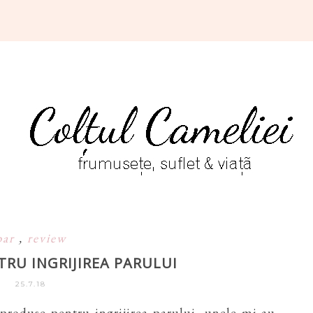
par
,
review
TRU INGRIJIREA PARULUI
25.7.18
produse pentru ingrijirea parului, unele mi-au