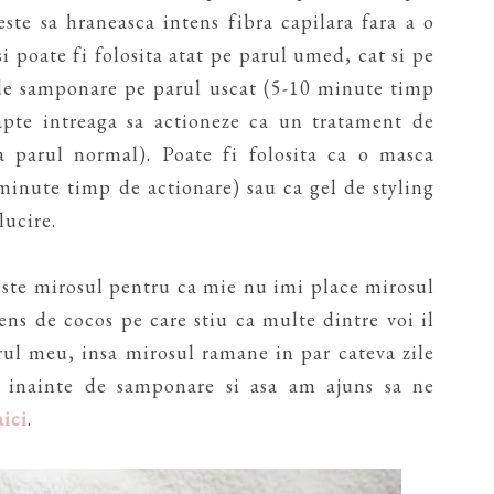
este sa hraneasca intens fibra capilara fara a o
i poate fi folosita atat pe parul umed, cat si pe
e de samponare pe parul uscat (5-10 minute timp
apte intreaga sa actioneze ca un tratament de
la parul normal). Poate fi folosita ca o masca
minute timp de actionare) sau ca gel de styling
lucire.
ste mirosul pentru ca mie nu imi place mirosul
ens de cocos pe care stiu ca multe dintre voi il
rul meu, insa mirosul ramane in par cateva zile
c inainte de samponare si asa am ajuns sa ne
aici
.