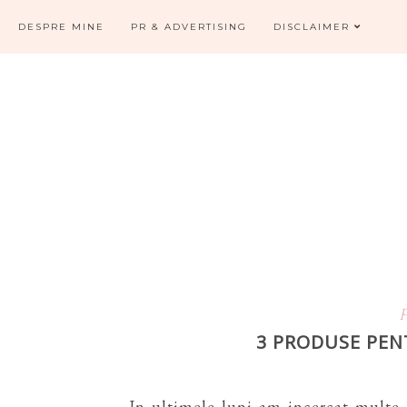
DESPRE MINE
PR & ADVERTISING
DISCLAIMER
3 PRODUSE PEN
In ultimele luni am incercat multe 