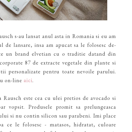
usch s-au lansat anul asta in Romania si eu am
l de lansare, insa am apucat sa le folosesc de-
te un brand elvetian cu o traditie datand din
corporate 87 de extracte vegetale din plante si
utii personalizate pentru toate nevoile parului.
au on-line
aici
.
 Rausch este cea cu ulei pretios de avocado si
ar vopsit. Produsele promit sa prelungeasca
rului si nu contin silicon sau parabeni. Imi place
 ce le folosesc - matasos, hidratat, culoare