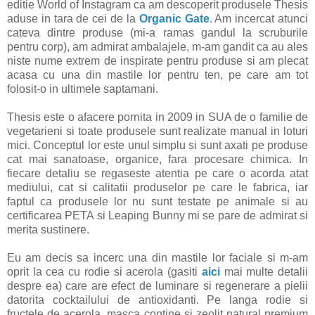
editie World of Instagram ca am descoperit produsele Thesis
aduse in tara de cei de la
Organic Gate
. Am incercat atunci
cateva dintre produse (mi-a ramas gandul la scruburile
pentru corp), am admirat ambalajele, m-am gandit ca au ales
niste nume extrem de inspirate pentru produse si am plecat
acasa cu una din mastile lor pentru ten, pe care am tot
folosit-o in ultimele saptamani.
Thesis este o afacere pornita in 2009 in SUA de o familie de
vegetarieni si toate produsele sunt realizate manual in loturi
mici. Conceptul lor este unul simplu si sunt axati pe produse
cat mai sanatoase, organice, fara procesare chimica. In
fiecare detaliu se regaseste atentia pe care o acorda atat
mediului, cat si calitatii produselor pe care le fabrica, iar
faptul ca produsele lor nu sunt testate pe animale si au
certificarea PETA si Leaping Bunny mi se pare de admirat si
merita sustinere.
Eu am decis sa incerc una din mastile lor faciale si m-am
oprit la cea cu rodie si acerola (gasiti
aici
mai multe detalii
despre ea) care are efect de luminare si regenerare a pielii
datorita cocktailului de antioxidanti. Pe langa rodie si
fructele de acerola, masca contine si zeolit natural premium