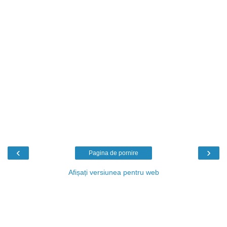
‹
›
Pagina de pornire
Afișați versiunea pentru web