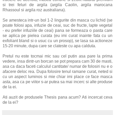
si trei feluri de argila (argila Caolin, argila marocana
Rhassoul si argila roz australiana).
Se amesteca intr-un bol 1-2 lingurite din masca cu lichid (se
poate folosi apa, infuzie de ceai, suc de fructe, lapte vegetal
- eu prefer infuziile de ceai) pana se formeaza o pasta care
se aplica pe pielea curata (eu imi curat inainte fata cu un
exfoliant bland si o usuc cu un prosop), se lasa sa actioneze
15-20 minute, dupa care se clateste cu apa calduta.
Pretul nu este tocmai mic sau cel putin asa pare la prima
vedere, insa dintr-un borcan se pot prepara cam 30 de masti,
asa ca daca faceti calculul cantitate/ numar de folosiri nu e o
afacere deloc rea. Dupa folosire tenul ramane curat, neted si
cu un aspect luminos si mie chiar imi place ce face masca
asta, asa ca pe viitor s-ar putea sa mai incerc si alte produse
de la ei.
Ati auzit de produsele Thesis pana acum? Ati incercat ceva
de la ei?