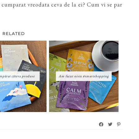
i cumparat vreodata ceva de la ei? Cum vi se par
RELATED
părat câteva produse
Am facut niste #smartshopping