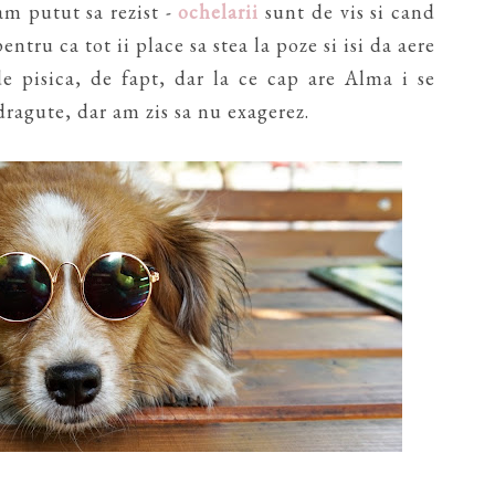
am putut sa rezist -
ochelarii
sunt de vis si cand
ntru ca tot ii place sa stea la poze si isi da aere
de pisica, de fapt, dar la ce cap are Alma i se
dragute, dar am zis sa nu exagerez.