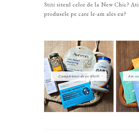
Stiti siteul celor de la New Chic? At
produsele pe care le-am ales eu?
Cumpărături de pe iHerb
Am cum