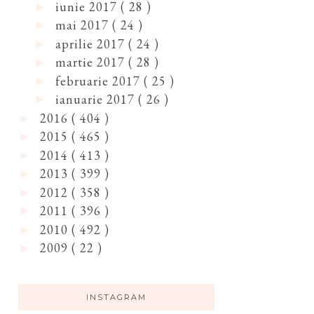
iunie 2017
( 28 )
►
mai 2017
( 24 )
►
aprilie 2017
( 24 )
►
martie 2017
( 28 )
►
februarie 2017
( 25 )
►
ianuarie 2017
( 26 )
►
2016
( 404 )
►
2015
( 465 )
►
2014
( 413 )
►
2013
( 399 )
►
2012
( 358 )
►
2011
( 396 )
►
2010
( 492 )
►
2009
( 22 )
►
INSTAGRAM