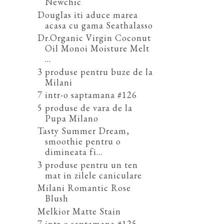
Newchic
Douglas iti aduce marea
acasa cu gama Seathalasso
Dr.Organic Virgin Coconut
Oil Monoi Moisture Melt
...
3 produse pentru buze de la
Milani
7 intr-o saptamana #126
5 produse de vara de la
Pupa Milano
Tasty Summer Dream,
smoothie pentru o
dimineata fi...
3 produse pentru un ten
mat in zilele caniculare
Milani Romantic Rose
Blush
Melkior Matte Stain
7 intr-o saptamana #125