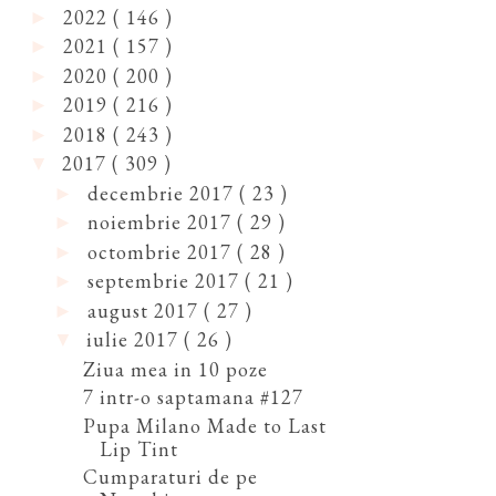
2022
( 146 )
►
2021
( 157 )
►
2020
( 200 )
►
2019
( 216 )
►
2018
( 243 )
►
2017
( 309 )
▼
decembrie 2017
( 23 )
►
noiembrie 2017
( 29 )
►
octombrie 2017
( 28 )
►
septembrie 2017
( 21 )
►
august 2017
( 27 )
►
iulie 2017
( 26 )
▼
Ziua mea in 10 poze
7 intr-o saptamana #127
Pupa Milano Made to Last
Lip Tint
Cumparaturi de pe