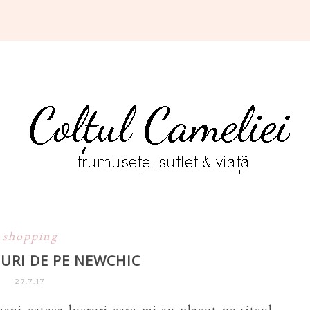
shopping
RI DE PE NEWCHIC
27.7.17
ani cateva lucruri care mi-au placut pe siteul