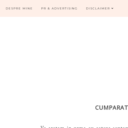
DESPRE MINE
PR & ADVERTISING
DISCLAIMER
CUMPARATU
Va aratam in urma cu cateva saptam