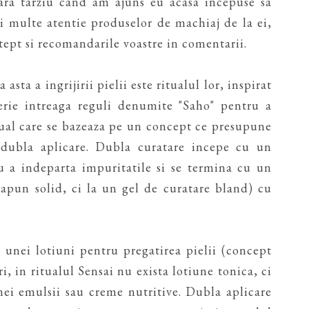
seara tarziu cand am ajuns eu acasa incepuse sa
ai multe atentie produselor de machiaj de la ei,
stept si recomandarile voastre in comentarii.
sta a ingrijirii pielii este ritualul lor, inspirat
erie intreaga reguli denumite "Saho" pentru a
itual care se bazeaza pe un concept ce presupune
 dubla aplicare. Dubla curatare incepe cu un
a indeparta impuritatile si se termina cu un
sapun solid, ci la un gel de curatare bland) cu
 unei lotiuni pentru pregatirea pielii (concept
i, in ritualul Sensai nu exista lotiune tonica, ci
nei emulsii sau creme nutritive. Dubla aplicare