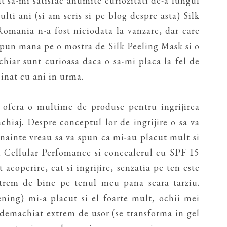
t sa-mi satisfac anumite curiozitati de-a lungul
ti ani (si am scris si pe blog despre asta) Silk
omania n-a fost niciodata la vanzare, dar care
 pun mana pe o mostra de Silk Peeling Mask si o
chiar sunt curioasa daca o sa-mi placa la fel de
inat cu ani in urma.
 ofera o multime de produse pentru ingrijirea
chiaj. Despre conceptul lor de ingrijire o sa va
nainte vreau sa va spun ca mi-au placut mult si
n Cellular Perfomance si concealerul cu SPF 15
 acoperire, cat si ingrijire, senzatia pe ten este
extrem de bine pe tenul meu pana seara tarziu.
ning) mi-a placut si el foarte mult, ochii mei
-a demachiat extrem de usor (se transforma in gel