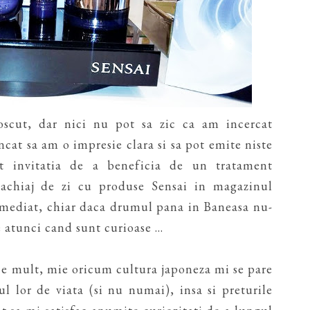
scut, dar nici nu pot sa zic ca am incercat
ncat sa am o impresie clara si sa pot emite niste
t invitatia de a beneficia de un tratament
machiaj de zi cu produse Sensai in magazinul
mediat, chiar daca drumul pana in Baneasa nu-
 atunci cand sunt curioase ...
ace mult, mie oricum cultura japoneza mi se pare
l lor de viata (si nu numai), insa si preturile