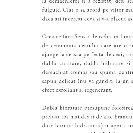
la demachiere) si a rezistat, desi 
fulguie. Clar o sa acord pe viitor m
daca ati incercat ceva si v-a placut a
Ceea ce face Sensai deosebit in lumea a
de ceremonia ceaiului care are o s
ajunge la ceasca perfecta de ceai, r
dubla curatare, dubla hidratare si
demachiat cremos sau spuma pentru 
sapun delicat (nu va ganditi la un 
efect exfoliant si regenerant.
Dubla hidratare presupune folosirea
preluat tot mai des si de alte brandur
doar lotiune hidratanta) si apoi a u