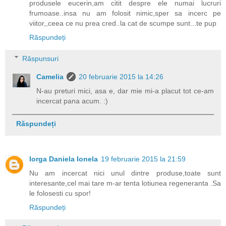
produsele eucerin,am citit despre ele numai lucruri
frumoase..insa nu am folosit nimic,sper sa incerc pe
viitor,,ceea ce nu prea cred..la cat de scumpe sunt...te pup
Răspundeți
Răspunsuri
Camelia
20 februarie 2015 la 14:26
N-au preturi mici, asa e, dar mie mi-a placut tot ce-am
incercat pana acum. :)
Răspundeți
Iorga Daniela Ionela
19 februarie 2015 la 21:59
Nu am incercat nici unul dintre produse,toate sunt
interesante,cel mai tare m-ar tenta lotiunea regeneranta .Sa
le folosesti cu spor!
Răspundeți