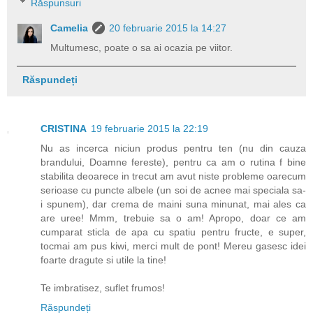
Răspunsuri
Camelia
20 februarie 2015 la 14:27
Multumesc, poate o sa ai ocazia pe viitor.
Răspundeți
CRISTINA
19 februarie 2015 la 22:19
Nu as incerca niciun produs pentru ten (nu din cauza
brandului, Doamne fereste), pentru ca am o rutina f bine
stabilita deoarece in trecut am avut niste probleme oarecum
serioase cu puncte albele (un soi de acnee mai speciala sa-
i spunem), dar crema de maini suna minunat, mai ales ca
are uree! Mmm, trebuie sa o am! Apropo, doar ce am
cumparat sticla de apa cu spatiu pentru fructe, e super,
tocmai am pus kiwi, merci mult de pont! Mereu gasesc idei
foarte dragute si utile la tine!
Te imbratisez, suflet frumos!
Răspundeți