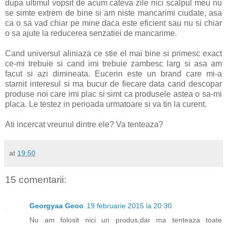
dupa ultimul vopsit de acum cateva zile nici scalpul meu nu
se simte extrem de bine si am niste mancarimi ciudate, asa
ca o sa vad chiar pe mine daca este eficient sau nu si chiar
o sa ajute la reducerea senzatiei de mancarime.
Cand universul aliniaza ce stie el mai bine si primesc exact
ce-mi trebuie si cand imi trebuie zambesc larg si asa am
facut si azi dimineata. Eucerin este un brand care mi-a
starnit interesul si ma bucur de fiecare data cand descopar
produse noi care imi plac si simt ca produsele astea o sa-mi
placa. Le testez in perioada urmatoare si va tin la curent.
Ati incercat vreunul dintre ele? Va tenteaza?
at
19:50
15 comentarii:
Georgyaa Geoo
19 februarie 2015 la 20:30
Nu am folosit nici un produs,dar ma tenteaza toate