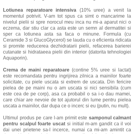
Lotiunea reparatoare intensiva
(10% uree) a venit la
momentul potrivit. V-am tot spus ca simt o mancarime la
nivelul pielii si spre norocul meu inca nu mi-a aparut nici o
eczema, dar stiu clar ca asta este un semn al dermatitei si
sper ca lotiunea asta sa faca o minune. Formula (cu
Ceramide 3 si GlucoGlycerol) se lauda cu o eficienta ridicata
si promite reducerea dezhidratarii pielii, refacerea barierei
cutanate si hidrataeea pielii din interior (datorita tehnologiei
Aquaporin).
Crema de maini reparatoare
(contine 5% uree si lactat)
este recomandata pentru ingrijirea zilnica a mainilor foarte
solicitate, cu piele uscata si extrem de uscata. Din fericire
pielea de pe maini nu o am uscata si nici sensibila (cum
este cea de pe corp), asa ca probabil o sa i-o dau mamei,
care chiar are nevoie de tot ajutorul din lume pentru pielea
uscata a mainilor, dar dupa ce o incerc si eu (putin, nu mult).
Ultimul produs pe care l-am primit este
samponul calmant
pentru scalpul foarte uscat
si initial m-am gandit ca il voi
dai unei prietene sa-l incerce, numai ca mi-am amintit ca