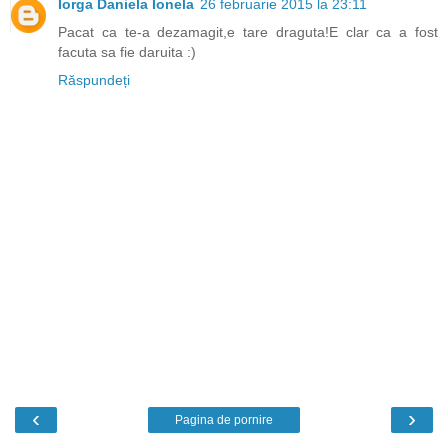
Iorga Daniela Ionela
26 februarie 2015 la 23:11
Pacat ca te-a dezamagit,e tare draguta!E clar ca a fost
facuta sa fie daruita :)
Răspundeți
‹
›
Pagina de pornire