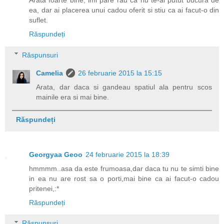
Arata foarte bine, imi pare rau ca nu te-ai putut bucura de
ea, dar ai placerea unui cadou oferit si stiu ca ai facut-o din
suflet.
Răspundeți
Răspunsuri
Camelia
26 februarie 2015 la 15:15
Arata, dar daca si gandeau spatiul ala pentru scos
mainile era si mai bine.
Răspundeți
Georgyaa Geoo
24 februarie 2015 la 18:39
hmmmm..asa da este frumoasa,dar daca tu nu te simti bine
in ea nu are rost sa o porti,mai bine ca ai facut-o cadou
pritenei,:*
Răspundeți
Răspunsuri