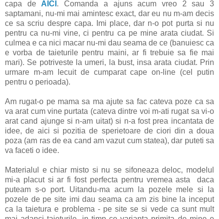
capa de
AICI
. Comanda a ajuns acum vreo 2 sau 3
saptamani, nu-mi mai amintesc exact, dar eu nu m-am decis
ce sa scriu despre capa. Imi place, dar n-o pot purta si nu
pentru ca nu-mi vine, ci pentru ca pe mine arata ciudat. Si
culmea e ca nici macar nu-mi dau seama de ce (banuiesc ca
e vorba de taieturile pentru maini, ar fi trebuie sa fie mai
mari). Se potriveste la umeri, la bust, insa arata ciudat. Prin
urmare m-am lecuit de cumparat cape on-line (cel putin
pentru o perioada).
Am rugat-o pe mama sa ma ajute sa fac cateva poze ca sa
va arat cum vine purtata (cateva dintre voi m-ati rugat sa vi-o
arat cand ajunge si n-am uitat) si n-a fost prea incantata de
idee, de aici si pozitia de sperietoare de ciori din a doua
poza (am ras de ea cand am vazut cum statea), dar puteti sa
va faceti o idee.
Materialul e chiar misto si nu se sifoneaza deloc, modelul
mi-a placut si ar fi fost perfecta pentru vremea asta daca
puteam s-o port. Uitandu-ma acum la pozele mele si la
pozele de pe site imi dau seama ca am zis bine la inceput
ca la taietura e problema - pe site se si vede ca sunt mult
mai adanci taieturile, in timp ce varianta primita de mine e