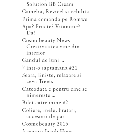
Solution BB Cream
Camelia, Revicel si celulita
Prima comanda pe Romwe
Apa? Fructe? Vitamine?
Da!
Cosmobeauty News -
Creativitatea vine din
interior
Gandul de luni ...
7 intr-o saptamana #21
Seara, liniste, relaxare si
ceva Treets
Cateodata e pentru cine se
nimereste ...
Bilet catre mine #2
Coliere, inele, bratari,
accesorii de par
Cosmobeauty 2015
3 ceaiuri Jacob Hooy