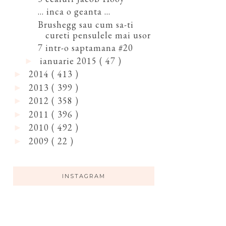
... inca o geanta ...
Brushegg sau cum sa-ti
cureti pensulele mai usor
7 intr-o saptamana #20
ianuarie 2015
( 47 )
►
2014
( 413 )
►
2013
( 399 )
►
2012
( 358 )
►
2011
( 396 )
►
2010
( 492 )
►
2009
( 22 )
►
INSTAGRAM