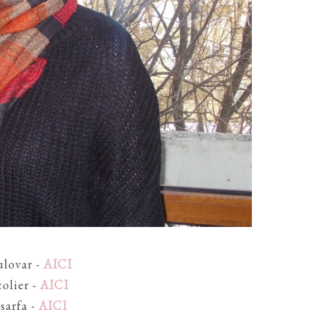
ulovar -
AICI
colier -
AICI
sarfa -
AICI