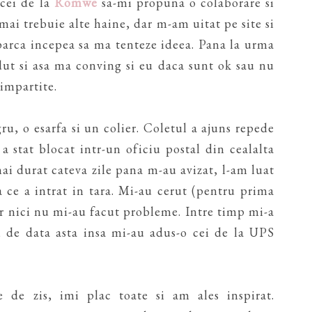
cei de la
Romwe
sa-mi propuna o colaborare si
ai trebuie alte haine, dar m-am uitat pe site si
 parca incepea sa ma tenteze ideea. Pana la urma
ut si asa ma conving si eu daca sunt ok sau nu
 impartite.
u, o esarfa si un colier. Coletul a ajuns repede
a stat blocat intr-un oficiu postal din cealalta
mai durat cateva zile pana m-au avizat, l-am luat
ce a intrat in tara. Mi-au cerut (pentru prima
r nici nu mi-au facut probleme. Intre timp mi-a
, de data asta insa mi-au adus-o cei de la UPS
de zis, imi plac toate si am ales inspirat.