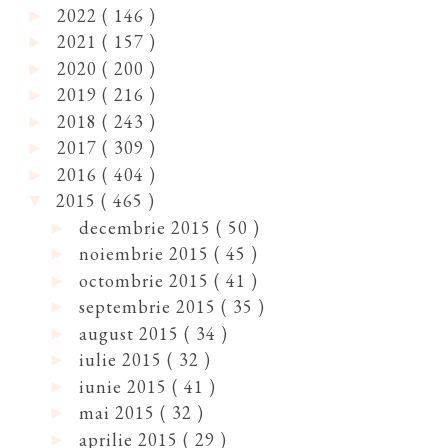
2022
( 146 )
►
2021
( 157 )
►
2020
( 200 )
►
2019
( 216 )
►
2018
( 243 )
►
2017
( 309 )
►
2016
( 404 )
►
2015
( 465 )
▼
decembrie 2015
( 50 )
►
noiembrie 2015
( 45 )
►
octombrie 2015
( 41 )
►
septembrie 2015
( 35 )
►
august 2015
( 34 )
►
iulie 2015
( 32 )
►
iunie 2015
( 41 )
►
mai 2015
( 32 )
►
aprilie 2015
( 29 )
►