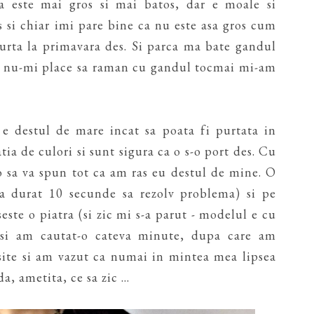
 este mai gros si mai batos, dar e moale si
s si chiar imi pare bine ca nu este asa gros cum
purta la primavara des. Si parca ma bate gandul
ca nu-mi place sa raman cu gandul tocmai mi-am
 e destul de mare incat sa poata fi purtata in
a de culori si sunt sigura ca o s-o port des. Cu
-o sa va spun tot ca am ras eu destul de mine. O
 (a durat 10 secunde sa rezolv problema) si pe
este o piatra (si zic mi s-a parut - modelul e cu
 si am cautat-o cateva minute, dupa care am
site si am vazut ca numai in mintea mea lipsea
, ametita, ce sa zic ...