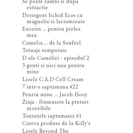
Se poate zambi si dupa
extractie
Detergent lichid Ecos cu
magnolie si lacramioare
Eucerin ... pentru pielea
mea
Camelia ... de la Soufeel
Tatuaje temporare
D-ale Cameliei - episodul 2
3 genti si nici una pentru
mine
Lioele C.A.D Cell Cream
7 intr-o saptamana #22
Pentru mine ... Jacob Hooy
Ziaja - frumusete la preturi
accesibile
Tentatiile saptamanii #1
Cateva produse de la Killy's
Lioele Beyond The