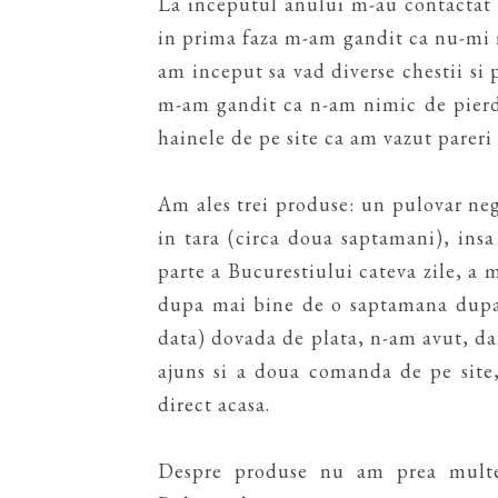
La inceputul anului m-au contactat 
in prima faza m-am gandit ca nu-mi m
am inceput sa vad diverse chestii si
m-am gandit ca n-am nimic de pierd
hainele de pe site ca am vazut pareri
Am ales trei produse: un pulovar negr
in tara (circa doua saptamani), insa 
parte a Bucurestiului cateva zile, a 
dupa mai bine de o saptamana dupa 
data) dovada de plata, n-am avut, da
ajuns si a doua comanda de pe site
direct acasa.
Despre produse nu am prea multe 