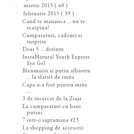
martie 2015
( 40 )
►
februarie 2015
( 39 )
▼
Cand te mananca ... nu te
scarpina!
Cumparaturi, cadouri si
surprize
Doar 5 ... dorinte
InstaNatural Youth Express
Eye Gel
Bleumarin si putin albastru
... la sfarsit de iarna
Capa n-a fost pentru mine
...
3 de incercat de la Ziaja
La cumparaturi cu bani
putini
7 intr-o saptamana #23
La shopping de accesorii