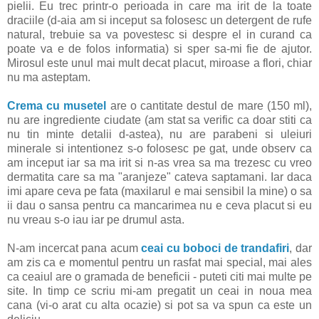
pielii. Eu trec printr-o perioada in care ma irit de la toate
draciile (d-aia am si inceput sa folosesc un detergent de rufe
natural, trebuie sa va povestesc si despre el in curand ca
poate va e de folos informatia) si sper sa-mi fie de ajutor.
Mirosul este unul mai mult decat placut, miroase a flori, chiar
nu ma asteptam.
Crema cu musetel
are o cantitate destul de mare (150 ml),
nu are ingrediente ciudate (am stat sa verific ca doar stiti ca
nu tin minte detalii d-astea), nu are parabeni si uleiuri
minerale si intentionez s-o folosesc pe gat, unde observ ca
am inceput iar sa ma irit si n-as vrea sa ma trezesc cu vreo
dermatita care sa ma "aranjeze" cateva saptamani. Iar daca
imi apare ceva pe fata (maxilarul e mai sensibil la mine) o sa
ii dau o sansa pentru ca mancarimea nu e ceva placut si eu
nu vreau s-o iau iar pe drumul asta.
N-am incercat pana acum
ceai cu boboci de trandafiri
, dar
am zis ca e momentul pentru un rasfat mai special, mai ales
ca ceaiul are o gramada de beneficii - puteti citi mai multe pe
site. In timp ce scriu mi-am pregatit un ceai in noua mea
cana (vi-o arat cu alta ocazie) si pot sa va spun ca este un