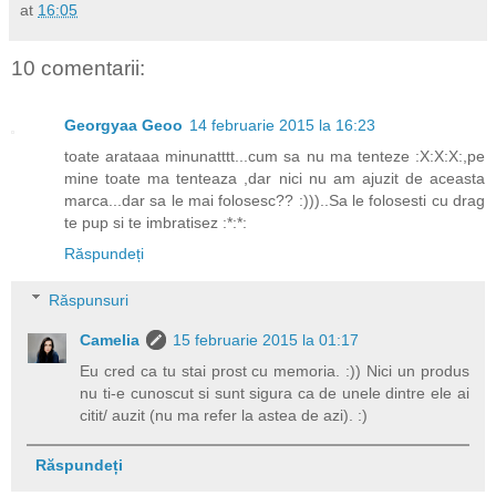
at
16:05
10 comentarii:
Georgyaa Geoo
14 februarie 2015 la 16:23
toate arataaa minunatttt...cum sa nu ma tenteze :X:X:X:,pe
mine toate ma tenteaza ,dar nici nu am ajuzit de aceasta
marca...dar sa le mai folosesc?? :)))..Sa le folosesti cu drag
te pup si te imbratisez :*:*:
Răspundeți
Răspunsuri
Camelia
15 februarie 2015 la 01:17
Eu cred ca tu stai prost cu memoria. :)) Nici un produs
nu ti-e cunoscut si sunt sigura ca de unele dintre ele ai
citit/ auzit (nu ma refer la astea de azi). :)
Răspundeți