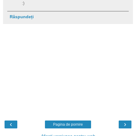
:)
Răspundeți
‹
›
Pagina de pornire
Afișați versiunea pentru web