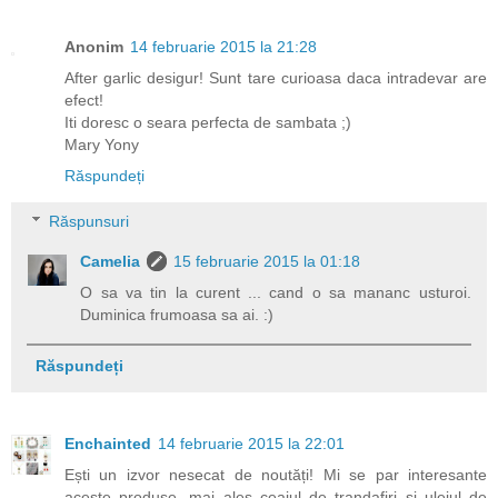
Anonim
14 februarie 2015 la 21:28
After garlic desigur! Sunt tare curioasa daca intradevar are
efect!
Iti doresc o seara perfecta de sambata ;)
Mary Yony
Răspundeți
Răspunsuri
Camelia
15 februarie 2015 la 01:18
O sa va tin la curent ... cand o sa mananc usturoi.
Duminica frumoasa sa ai. :)
Răspundeți
Enchainted
14 februarie 2015 la 22:01
Ești un izvor nesecat de noutăți! Mi se par interesante
aceste produse, mai ales ceaiul de trandafiri și uleiul de