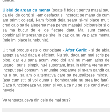
deliciu.
Uleiul de argan cu menta
(poate fi folosit pentru masaj sau
ca ulei de corp) si l-am desfacut si incercat pe mana de cum
am primit coletul, l-am folosit deja seara si-mi place mult,
cred ca o sa fie alegerea mea pentru masajul picioarelor si o
sa ma bucur de el de fiecare data. Mai sunt cateva
combinatii interesante pe site, in caz ca nu va place menta
(mie imi place la nebunie).
Ultimul produs este o curiozitate -
After Garlic
- si de abia
astept sa vad daca e eficient. Nu stiu daca am mai scris pe
blog, dar eu pana acum vreo doi ani nu m-am atins de
usturoi, pur si simplu nu-l suportam, insa in ultima vreme am
inceput sa-l consum in anumite preparate si m-am gandit ca
nu e rau sa am o alternativa care sa neutralizeze mirosul
(asa cum stiti si voi guma si bomboanele nu prea fac fata).
Daca functioneaza va spun si voua ca nu se stie cand aveti
nevoie.
Va tenteaza ceva din cele de mai sus?