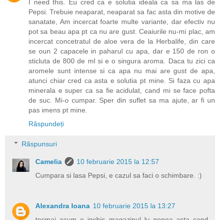
I need this. Eu cred ca e solutia ideala ca sa ma las de
Pepsi. Trebuie neaparat, neaparat sa fac asta din motive de
sanatate, Am incercat foarte multe variante, dar efectiv nu
pot sa beau apa pt ca nu are gust. Ceaiurile nu-mi plac, am
incercat concetratul de aloe vera de la Herbalife, din care
se oun 2 capacele in paharul cu apa, dar e 150 de ron o
sticluta de 800 de ml si e o singura aroma. Daca tu zici ca
aromele sunt intense si ca apa nu mai are gust de apa,
atunci chiar cred ca asta e solutia pt mine. Si faza cu apa
minerala e super ca sa fie acidulat, cand mi se face pofta
de suc. Mi-o cumpar. Sper din suflet sa ma ajute, ar fi un
pas imens pt mine.
Răspundeți
Răspunsuri
Camelia
10 februarie 2015 la 12:57
Cumpara si lasa Pepsi, e cazul sa faci o schimbare. :)
Alexandra Ioana
10 februarie 2015 la 13:27
tocmai acum e inchis magazinul lu nenea asta cand