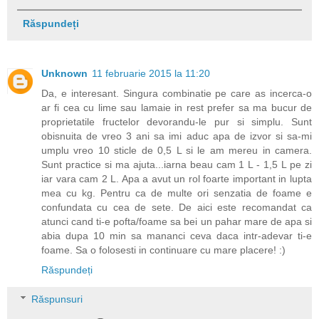
Răspundeți
Unknown
11 februarie 2015 la 11:20
Da, e interesant. Singura combinatie pe care as incerca-o
ar fi cea cu lime sau lamaie in rest prefer sa ma bucur de
proprietatile fructelor devorandu-le pur si simplu. Sunt
obisnuita de vreo 3 ani sa imi aduc apa de izvor si sa-mi
umplu vreo 10 sticle de 0,5 L si le am mereu in camera.
Sunt practice si ma ajuta...iarna beau cam 1 L - 1,5 L pe zi
iar vara cam 2 L. Apa a avut un rol foarte important in lupta
mea cu kg. Pentru ca de multe ori senzatia de foame e
confundata cu cea de sete. De aici este recomandat ca
atunci cand ti-e pofta/foame sa bei un pahar mare de apa si
abia dupa 10 min sa mananci ceva daca intr-adevar ti-e
foame. Sa o folosesti in continuare cu mare placere! :)
Răspundeți
Răspunsuri