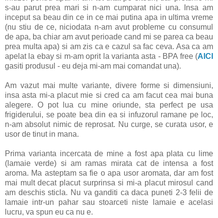
s-au parut prea mari si n-am cumparat nici una. Insa am
inceput sa beau din ce in ce mai putina apa in ultima vreme
(nu stiu de ce, niciodata n-am avut probleme cu consumul
de apa, ba chiar am avut perioade cand mi se parea ca beau
prea multa apa) si am zis ca e cazul sa fac ceva. Asa ca am
apelat la ebay si m-am oprit la varianta asta - BPA free (
AICI
gasiti produsul - eu deja mi-am mai comandat una).
Am vazut mai multe variante, divere forme si dimensiuni,
insa asta mi-a placut mie si cred ca am facut cea mai buna
alegere. O pot lua cu mine oriunde, sta perfect pe usa
frigiderului, se poate bea din ea si infuzorul ramane pe loc,
n-am absolut nimic de reprosat. Nu curge, se curata usor, e
usor de tinut in mana.
Prima varianta incercata de mine a fost apa plata cu lime
(lamaie verde) si am ramas mirata cat de intensa a fost
aroma. Ma asteptam sa fie o apa usor aromata, dar am fost
mai mult decat placut surprinsa si mi-a placut mirosul cand
am deschis sticla. Nu va ganditi ca daca puneti 2-3 felii de
lamaie intr-un pahar sau stoarceti niste lamaie e acelasi
lucru, va spun eu ca nu e.