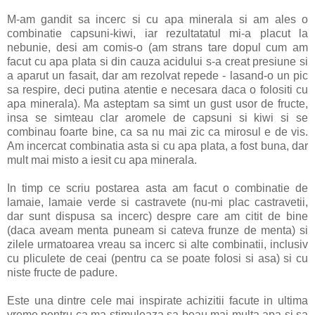
M-am gandit sa incerc si cu apa minerala si am ales o
combinatie capsuni-kiwi, iar rezultatatul mi-a placut la
nebunie, desi am comis-o (am strans tare dopul cum am
facut cu apa plata si din cauza acidului s-a creat presiune si
a aparut un fasait, dar am rezolvat repede - lasand-o un pic
sa respire, deci putina atentie e necesara daca o folositi cu
apa minerala). Ma asteptam sa simt un gust usor de fructe,
insa se simteau clar aromele de capsuni si kiwi si se
combinau foarte bine, ca sa nu mai zic ca mirosul e de vis.
Am incercat combinatia asta si cu apa plata, a fost buna, dar
mult mai misto a iesit cu apa minerala.
In timp ce scriu postarea asta am facut o combinatie de
lamaie, lamaie verde si castravete (nu-mi plac castravetii,
dar sunt dispusa sa incerc) despre care am citit de bine
(daca aveam menta puneam si cateva frunze de menta) si
zilele urmatoarea vreau sa incerc si alte combinatii, inclusiv
cu pliculete de ceai (pentru ca se poate folosi si asa) si cu
niste fructe de padure.
Este una dintre cele mai inspirate achizitii facute in ultima
vreme pentru ca ma stimuleaza sa beau mai multa apa si sa