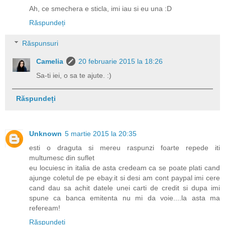
Ah, ce smechera e sticla, imi iau si eu una :D
Răspundeți
Răspunsuri
Camelia
20 februarie 2015 la 18:26
Sa-ti iei, o sa te ajute. :)
Răspundeți
Unknown
5 martie 2015 la 20:35
esti o draguta si mereu raspunzi foarte repede iti
multumesc din suflet
eu locuiesc in italia de asta credeam ca se poate plati cand
ajunge coletul de pe ebay.it si desi am cont paypal imi cere
cand dau sa achit datele unei carti de credit si dupa imi
spune ca banca emitenta nu mi da voie....la asta ma
refeream!
Răspundeți