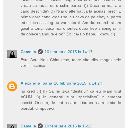
vreau sa fac si eu o schimbarea :))) Daca nu mai are
cand deschide? :)) N-ai o alternativa la acelasi pret? E
prima oara cand vreau sa iau ceva de pe ebay si parca
mi-e frica sa aleg eu vanzatorul. Am dat search si am
gasit o tona, daca ma orientez dupa free shiping si nr
de obiece vandute e ok? Zici ca-s o baba, I know. :))
Camelia
10 februarie 2015 la 14:17
Este Anul Nou Chinezesc, toate siteurile/ magazinele
vor fi inschise.
Alexandra Ioana
10 februarie 2015 la 14:24
nu cred :)))))) Sa nu zica "destinul" ca eu n-am vrut
ACUM. :)) In general sunt "specialista" in amanat
chestii. Oricum, de luat o sa mi-l iau ca n-am nimic de
pierdut, dimpotriva.
Camelia
10 februarie 2015 la 16:13