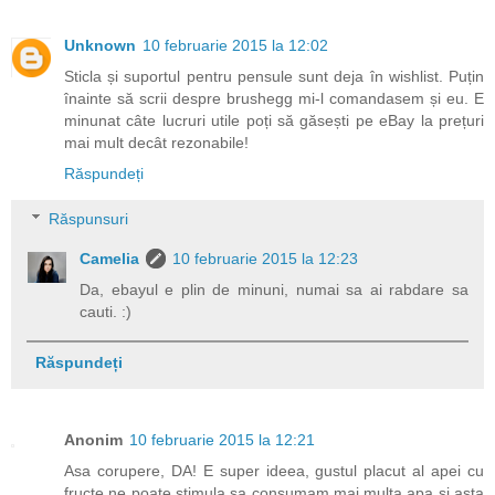
Unknown
10 februarie 2015 la 12:02
Sticla și suportul pentru pensule sunt deja în wishlist. Puțin
înainte să scrii despre brushegg mi-l comandasem și eu. E
minunat câte lucruri utile poți să găsești pe eBay la prețuri
mai mult decât rezonabile!
Răspundeți
Răspunsuri
Camelia
10 februarie 2015 la 12:23
Da, ebayul e plin de minuni, numai sa ai rabdare sa
cauti. :)
Răspundeți
Anonim
10 februarie 2015 la 12:21
Asa corupere, DA! E super ideea, gustul placut al apei cu
fructe ne poate stimula sa consumam mai multa apa si asta