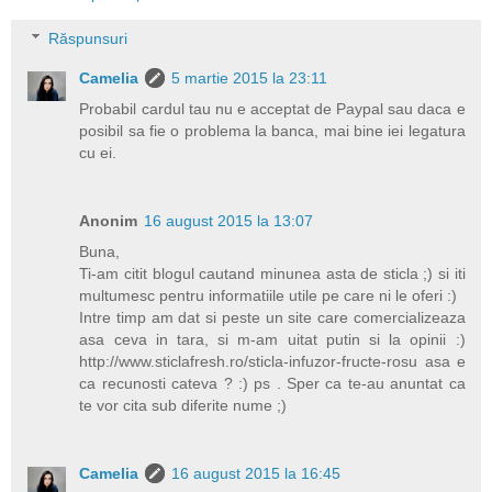
Răspunsuri
Camelia
5 martie 2015 la 23:11
Probabil cardul tau nu e acceptat de Paypal sau daca e
posibil sa fie o problema la banca, mai bine iei legatura
cu ei.
Anonim
16 august 2015 la 13:07
Buna,
Ti-am citit blogul cautand minunea asta de sticla ;) si iti
multumesc pentru informatiile utile pe care ni le oferi :)
Intre timp am dat si peste un site care comercializeaza
asa ceva in tara, si m-am uitat putin si la opinii :)
http://www.sticlafresh.ro/sticla-infuzor-fructe-rosu asa e
ca recunosti cateva ? :) ps . Sper ca te-au anuntat ca
te vor cita sub diferite nume ;)
Camelia
16 august 2015 la 16:45