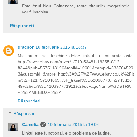
Este Anul Nou Chinezesc, toate siteurile/ magazinele
vor fi inschise.
Răspundeți
dracsor
10 februarie 2015 la 18:37
Mie nu mi se deschide deloc link-ul. :( Imi arata asta:
http://rover.ebay.com/rover/1/710-53481-19255-0/1?
ff3=4&pub=5575113196&toolid=10001&campid=533764529
3&customid=&mpre=http%3A%2F%2Fwww.ebay.co.uk%2Fit
m%2F121457104869%3F_trksid%3Dp2060778.m2749.l26
49%26var%3D420397771911%26ssPageName%3DSTRK
%253AMEBIDX%253AIT
Răspundeți
Răspunsuri
Camelia
10 februarie 2015 la 19:04
Linkul este functional, e o problema de la tine.