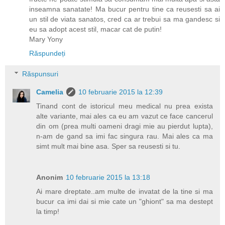
inseamna sanatate! Ma bucur pentru tine ca reusesti sa ai
un stil de viata sanatos, cred ca ar trebui sa ma gandesc si
eu sa adopt acest stil, macar cat de putin!
Mary Yony
Răspundeți
Răspunsuri
Camelia
10 februarie 2015 la 12:39
Tinand cont de istoricul meu medical nu prea exista
alte variante, mai ales ca eu am vazut ce face cancerul
din om (prea multi oameni dragi mie au pierdut lupta),
n-am de gand sa imi fac singura rau. Mai ales ca ma
simt mult mai bine asa. Sper sa reusesti si tu.
Anonim
10 februarie 2015 la 13:18
Ai mare dreptate..am multe de invatat de la tine si ma
bucur ca imi dai si mie cate un "ghiont" sa ma destept
la timp!