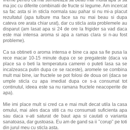
ma joc cu diferite combinatii de fructe si legume. Am incercat
sa fac asta si in sticla normala sau pahar si nu mi-a placut
rezultatul (apa tulbure ma face sa nu mai beau si dupa
cateva ore arata chiar urat), dar cu sticla asta problemele au
disparut (am lasat apa si 24 de ore la frigider sa vad daca
este mai intensa aroma si apa a ramas clara si n-au fost
probleme).
Ca sa obtineti o aroma intensa e bine ca apa sa fie pusa la
rece macar 10-15 minute dupa ce se pregateste (daca va
place sa o beti la temperatura camerei o puteti lasa sa se
incalzeasca putin dupa ce se raceste), aromele se combina
mult mai bine, iar fructele se pot folosi de doua ori (daca se
umple sticla cu apa imediat dupa ce s-a consumat tot
continutul, ideea este sa nu ramana fructele neacoperite de
apa).
Mie imi place mult si cred ca e mai mult decat utila la casa
omului, mai ales daca stiti ca nu consumati suficienta apa
sau daca v-ati saturat de baut apa si cautati o varianta
sanatoasa, dar gustoasa. Eu am de gand sa ii "corup" pe toti
din jurul meu cu sticla asta.