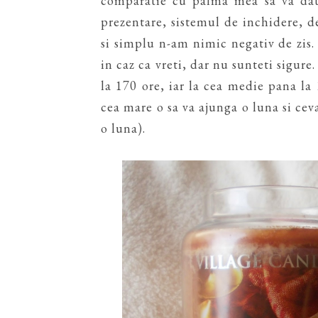
comparatie cu palma mea sa va dat
prezentare, sistemul de inchidere, d
si simplu n-am nimic negativ de zis.
in caz ca vreti, dar nu sunteti sigur
la 170 ore, iar la cea medie pana la
cea mare o sa va ajunga o luna si ceva
o luna).