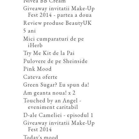
Nivea BB Cream
Giveaway invitatii Make-Up
Fest 2014 - partea a doua
Review produse BeautyUK
5 ani
Mici cumparaturi de pe
iHerb
Try Me Kit de la Pai
Pulovere de pe Sheinside
Pink Mood
Cateva oferte
Green Sugar? Eu spun da!
Am geanta noua! x 2
Touched by an Angel -
eveniment caritabil
D-ale Cameliei - episodul 1
Giveaway invitatii Make-Up
Fest 2014
Today's mood