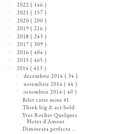
2022
( 146 )
►
2021
( 157 )
►
2020
( 200 )
►
2019
( 216 )
►
2018
( 243 )
►
2017
( 309 )
►
2016
( 404 )
►
2015
( 465 )
►
2014
( 413 )
▼
decembrie 2014
( 34 )
►
noiembrie 2014
( 44 )
►
octombrie 2014
( 40 )
▼
Bilet catre mine #1
Think big & act bold
Yves Rocher Quelques
Notes d'Amour
Dimineata perfecta ...