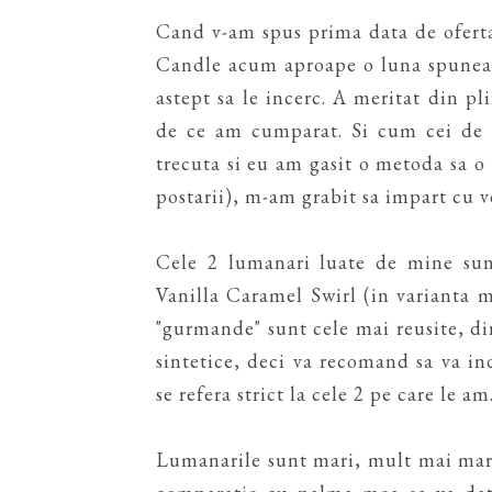
Cand v-am spus prima data de ofer
Candle acum aproape o luna spuneam
astept sa le incerc. A meritat din p
de ce am cumparat. Si cum cei de l
trecuta si eu am gasit o metoda sa o f
postarii), m-am grabit sa impart cu v
Cele 2 lumanari luate de mine sun
Vanilla Caramel Swirl (in varianta
"gurmande" sunt cele mai reusite, din
sintetice, deci va recomand sa va in
se refera strict la cele 2 pe care le am
Lumanarile sunt mari, mult mai mari