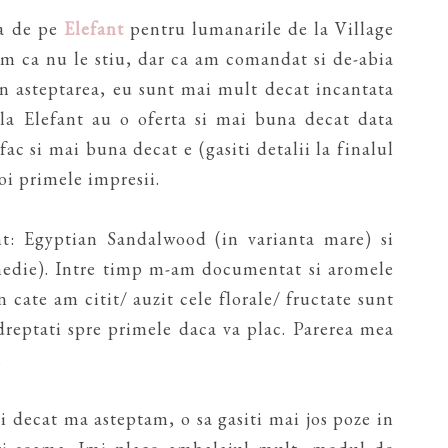
ta de pe
Elefant
pentru lumanarile de la Village
 ca nu le stiu, dar ca am comandat si de-abia
lin asteptarea, eu sunt mai mult decat incantata
a Elefant au o oferta si mai buna decat data
ac si mai buna decat e (gasiti detalii la finalul
oi primele impresii.
t: Egyptian Sandalwood (in varianta mare) si
 medie). Intre timp m-am documentat si aromele
 cate am citit/ auzit cele florale/ fructate sunt
dreptati spre primele daca va plac. Parerea mea
.
 decat ma asteptam, o sa gasiti mai jos poze in