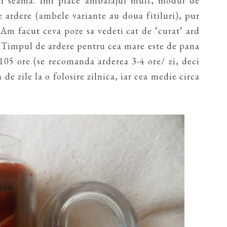
i seama. Imi place ambalajul mult, modul de
e ardere (ambele variante au doua fitiluri), pur
 Am facut ceva poze sa vedeti cat de "curat" ard
e. Timpul de ardere pentru cea mare este de pana
 105 ore (se recomanda arderea 3-4 ore/ zi, deci
 de zile la o folosire zilnica, iar cea medie circa