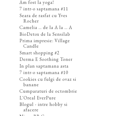
Am fost la yoga!
7 intr-o saptamana #11
Seara de rasfat cu Yves
Rocher
Camelia ... de la A la ... A
BioDetox de la Sensilab
Prima impresie: Village
Candle
Smart shopping #2
Derma E Soothing Toner
In plan saptamana asta
7 intr-o saptamana #10
Cookies cu fulgi de ovaz si
banane
Cumparaturi de octombrie
L'Oreal EverPure
Blogul - intre hobby si
afacere