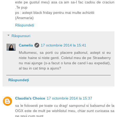
este pe gustul meu) asa ca am sa-l fac cadou de craciun
.Te pup
ps : astept black friday pentru mai multe achizitii
(Anamaria)
Răspundeți
Răspunsuri
Camelia
17 octombrie 2014 la 15:41
Multumesc, sa porti cu placere paltonul, astept si eu
niste haine si niste genti. Coletul meu de pe Strawberry
nu mai ajunge (s-a facut o luna de cand l-au expediat),
al tau in cat timp a ajuns?
Răspundeți
Claudia's Choice
17 octombrie 2014 la 15:37
sa le folosesti pe toate cu drag! samponul si balsamul de la
OGX este de mult pe wishlistul meu, chiar sunt curioasa sa
ne spui cum sunt.