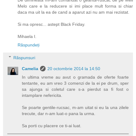
De dimineata mi-am comandat o geanta-ruscac de pe Meli
Melo care e la reducere si imi place mult forma si chiar
daca ma uit la ea de cand a aparut azi nu am mai rezistat.
Si ma opresc... astept Black Friday.
Mihaela I.
Răspundeți
Răspunsuri
Camelia
20 octombrie 2014 la 14:50
In ultima vreme au avut o gramada de oferte foarte
tentante, eu am vreo 3 comenzi de la ei pe drum, sper
sa ajunga si coletul care s-a pierdut sa fi fost o
intamplare nefericita.
Se poarte gentile-rucsac, m-am uitat si eu la una zilele
trecute, dar n-am luat-o pana la urma.
Sa porti cu placere ce ti-ai luat.