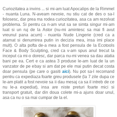
Curiozitatea a invins ... si mi-am luat Apocalips de la Rimmel
- nuanta Luna. N-aveam nevoie, nu stiu cat de des o sa-l
folosesc, dar prea ma rodea curiozitatea, asa ca am rezolvat
problema. Si pentru ca n-am vrut sa se simta singur mi-am
luat si un ruj de la Astor (nu-mi amintesc sa mai fi avut
vreunul pana acum) - nuanta Nude Lingerie (cred ca a
atarnat si denumirea putin in decizia mea, insa imi place
mult). O alta pofta de-a mea a fost pensula de la Ecotools
Face & Body Sculpting, cred ca v-am spus anul trecut la
inceput ca mi-o doresc, dar parca nu-mi venea sa dau atatia
bani pe ea. Cert e ca astea 3 produse le-am luat de la un
vanzator de pe ebay si am dat pe ele mai putin decat costa
doar pensula (pe care o gasiti
aici
). Nu pot sa-l recomand
pentru ca expediaza foarte greu produsele (la 7 zile dupa ce
le-am platit a fost nevoie sa ii dau mesaj ca sa il intreb de ce
nu le-a expediat), insa are niste preturi foarte mici si
transport gratuit, dar din doua colete mi-a ajuns doar unul,
asa ca nu o sa mai cumpar de la el.