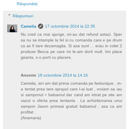
Răspundeți
Răspunsuri
Camelia
17 octombrie 2014 la 22:35
Nu cred ca mai ajunge, mi-au dat refund astazi. Sper
sa nu se intample la fel si cu comanda care e pe drum
ca as fi tare dezamagita. Si asa sunt ... erau in colet 2
produse Becca pe care mi le-am dorit mult. Imi place
geanta, s-o porti cu placere.
Anonim
18 octombrie 2014 la 14:16
Camelia, ieri am dat prima comanda pe feelunique , m-
a tentat prea tare sprayul care l-ai luat , vroiam sa iau
si samponul + balsamul dar cand am intrat pe site am
vazut o oferta prea tentanta . La achizitionarea unui
sampon Jason primeai gratuit balsamul , asa ca am
profitat .
(Anamaria)