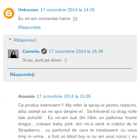
Unknown
17 octombrie 2014 la 14:26
Eu mi-am comandat haine :)))
Răspundeți
Răspunsuri
Camelia
17 octombrie 2014 la 15:38
Si eu, sunt pe drum. :)
Răspundeți
Anonim
17 octombrie 2014 la 15:05
Ce produs interesant !! Ma refer la spray-ul pentru radacini,
abia astept sa ne spui despre el . Sa folosesti cu drag noile
tale achizitii . Eu mi-am luat din h&m un paltonas foarte
dragut , culoare baby pink .Ieri mi-a venit si coletul de la
Strawberry , cu parfumul de care te intrebasem cu ceva
timp in urma , a fost un blind buy si nu am avut noroc ( nu