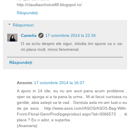
http://claudiaschoice88.blogspot.ro/
Răspundeți
Răspunsuri
Camelia
17 octombrie 2014 la 22:34
O sa scriu despre ele sigur, intuitia imi spune ca o sa-
mi placa mult, miros fenomenal.
Răspundeți
Anonim
17 octombrie 2014 la 16:07
A ajuns in 14 zile, eu nu am avut pana acum probleme ,
sper sa ajunga si a ta pana la urma . M-ai facut curioasa cu
gentile, abia astept sa le vad . Gentuta asta mi-am luat-o eu
de pe asos : http://www.asos.com//ASOS/ASOS-Bag-With-
Front-Floral-Gem/Prod/pgeproduct.aspx?iid=3066573 , iti
place ? Eu o ador, e superba .
(Anamaria)