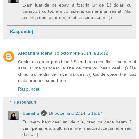
L-am luat de pe ebay, a fost in jur de 13 dolari cu
transport cu tot, am considerat ca merit un rasfat. Mai
am inca unul pe drum, e tot ce spun acum. :))
Răspundeți
Alexandra Ioana
18 octombrie 2014 la 15:12
Ceaiul ala arata prea bine!! Si eu beau ceai fix in momentul
asta, si ma gandesc la tine de cate ori beau ceai. :)) Ma
chinui sa fie din ce in ce mai des. :)) Ca de obicei ti-ai luat
niste produse superbe :)
Răspundeți
Răspunsuri
Camelia
18 octombrie 2014 la 16:17
Eu n-am baut ceai ani de zile, cred ca daca beam 2
cani pe an era mult, insa m-am autoeducat si nu e rau
deloc. :)