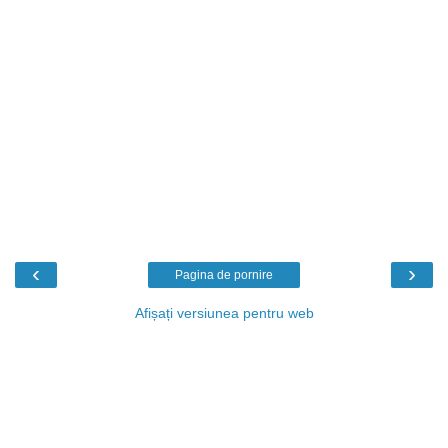
‹
›
Pagina de pornire
Afișați versiunea pentru web