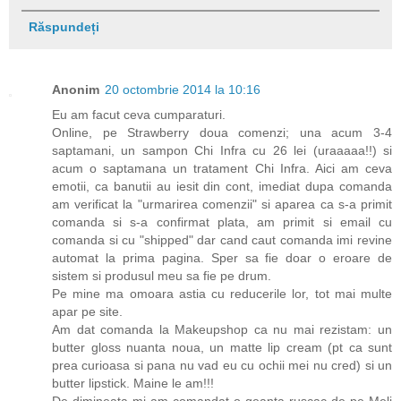
Răspundeți
Anonim
20 octombrie 2014 la 10:16
Eu am facut ceva cumparaturi.
Online, pe Strawberry doua comenzi; una acum 3-4
saptamani, un sampon Chi Infra cu 26 lei (uraaaaa!!) si
acum o saptamana un tratament Chi Infra. Aici am ceva
emotii, ca banutii au iesit din cont, imediat dupa comanda
am verificat la "urmarirea comenzii" si aparea ca s-a primit
comanda si s-a confirmat plata, am primit si email cu
comanda si cu "shipped" dar cand caut comanda imi revine
automat la prima pagina. Sper sa fie doar o eroare de
sistem si produsul meu sa fie pe drum.
Pe mine ma omoara astia cu reducerile lor, tot mai multe
apar pe site.
Am dat comanda la Makeupshop ca nu mai rezistam: un
butter gloss nuanta noua, un matte lip cream (pt ca sunt
prea curioasa si pana nu vad eu cu ochii mei nu cred) si un
butter lipstick. Maine le am!!!