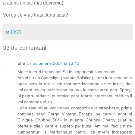
a ajuns un pic mai devreme).
Voi cu ce v-ati tratat luna asta?
at
13:25
33 de comentarii:
Elle
17 octombrie 2014 la 13:42
Multe lucruri frumoase. Sa le stapanesti sanatoasa!
Am si eu un Apocalips (nuanta Solstice), l-am luat cand abia
aparusera la noi si am fost tare incantata de el initial, dar
imi cam usuca buzele asa ca nu-l folosesc prea des. Spray-
ul pentru radacini puternice pare foarte interesant, cred ca il
voi comanda si eu.
Luna asta mi-au venit doua comenzi de la strawberry, prima
continea setul Cargo Vintage Escape pe care il ador si
Clinique Chubby Stick in nuanta Chunky Cherry (luat la
ofertele zilei) care e superb pe buze. Am mai facut niste
cumparaturi la Marionnaud pentru ca m-am indragostit