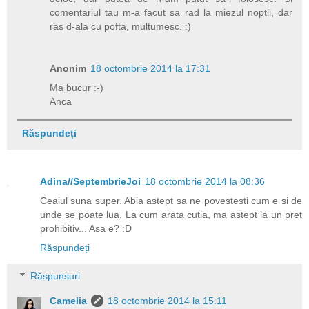
comentariul tau m-a facut sa rad la miezul noptii, dar
ras d-ala cu pofta, multumesc. :)
Anonim
18 octombrie 2014 la 17:31
Ma bucur :-)
Anca
Răspundeți
Adina//SeptembrieJoi
18 octombrie 2014 la 08:36
Ceaiul suna super. Abia astept sa ne povestesti cum e si de
unde se poate lua. La cum arata cutia, ma astept la un pret
prohibitiv... Asa e? :D
Răspundeți
Răspunsuri
Camelia
18 octombrie 2014 la 15:11