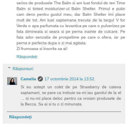
serios de produsele The Balm si am luat fondul de ten Time
Balm si tinted moisturizer-ul Balm Shelter. Primul e putin
cam dens pentru gustul meu, dar Balm Shelter imi place
mult de tot. Am luat saptamana trecuta de la targul V for
Verde o apa parfumata cu levantica pe care o pulverizez pe
fata dimineata si seara si pe perna inainte de culcare. Pe
fata ador senzatia de prospetime pe care o ofera, iar pe
perna e perfecta dupa o zi mai agitata.
Zi frumoasa si insorita sa ai!
Răspundeți
Răspunsuri
Camelia
17 octombrie 2014 la 13:52
Si eu astept un colet de pe Strawberry de cateva
saptamani, se pare ca trebuie sa-mi iau gandul de la el
... si nu-mi place deloc pentru ca vroiam produsele de
la Becca. Sa ai si tu o zi minunata.
Răspundeți