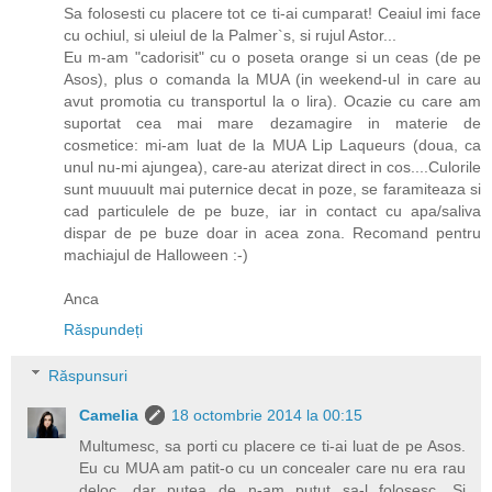
Sa folosesti cu placere tot ce ti-ai cumparat! Ceaiul imi face
cu ochiul, si uleiul de la Palmer`s, si rujul Astor...
Eu m-am "cadorisit" cu o poseta orange si un ceas (de pe
Asos), plus o comanda la MUA (in weekend-ul in care au
avut promotia cu transportul la o lira). Ocazie cu care am
suportat cea mai mare dezamagire in materie de
cosmetice: mi-am luat de la MUA Lip Laqueurs (doua, ca
unul nu-mi ajungea), care-au aterizat direct in cos....Culorile
sunt muuuult mai puternice decat in poze, se faramiteaza si
cad particulele de pe buze, iar in contact cu apa/saliva
dispar de pe buze doar in acea zona. Recomand pentru
machiajul de Halloween :-)
Anca
Răspundeți
Răspunsuri
Camelia
18 octombrie 2014 la 00:15
Multumesc, sa porti cu placere ce ti-ai luat de pe Asos.
Eu cu MUA am patit-o cu un concealer care nu era rau
deloc, dar putea de n-am putut sa-l folosesc. Si