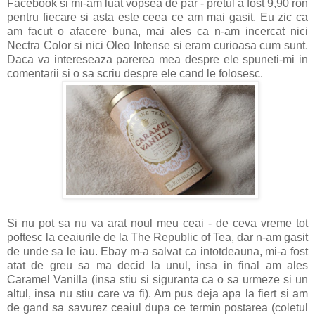
Facebook si mi-am luat vopsea de par - pretul a fost 9,90 ron
pentru fiecare si asta este ceea ce am mai gasit. Eu zic ca
am facut o afacere buna, mai ales ca n-am incercat nici
Nectra Color si nici Oleo Intense si eram curioasa cum sunt.
Daca va intereseaza parerea mea despre ele spuneti-mi in
comentarii si o sa scriu despre ele cand le folosesc.
Si nu pot sa nu va arat noul meu ceai - de ceva vreme tot
poftesc la ceaiurile de la The Republic of Tea, dar n-am gasit
de unde sa le iau. Ebay m-a salvat ca intotdeauna, mi-a fost
atat de greu sa ma decid la unul, insa in final am ales
Caramel Vanilla (insa stiu si siguranta ca o sa urmeze si un
altul, insa nu stiu care va fi). Am pus deja apa la fiert si am
de gand sa savurez ceaiul dupa ce termin postarea (coletul