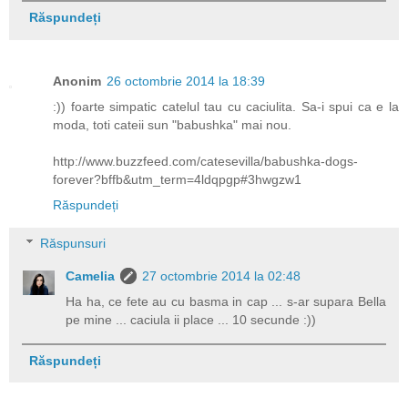
Răspundeți
Anonim
26 octombrie 2014 la 18:39
:)) foarte simpatic catelul tau cu caciulita. Sa-i spui ca e la
moda, toti cateii sun "babushka" mai nou.
http://www.buzzfeed.com/catesevilla/babushka-dogs-
forever?bffb&utm_term=4ldqpgp#3hwgzw1
Răspundeți
Răspunsuri
Camelia
27 octombrie 2014 la 02:48
Ha ha, ce fete au cu basma in cap ... s-ar supara Bella
pe mine ... caciula ii place ... 10 secunde :))
Răspundeți