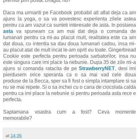
premiul prin posta. Dragut, nu?
Daca ma urmariti pe Facebook probabil ati aflat deja ca am
ajuns la yoga, o sa va povestesc experienta zilele astea
pentru ca am vazut ca sunteti interesate de asta. In postarea
asta
va spuneam ca am mai dat deja o comanda de
lumanari pentru ca mi-au placut mult, realitatea este ca am
dat doua, cu intentia sa dau doua lumanari cadou, insa mi-
au placut atat de mult incat le-am oprit eu toate. Gingerbread
Cookie este perfecta pentru perioada sarbatorilor, insa nu
este singura care imi place la nebunie. Dupa 35 de zile mi-a
ajuns si comanda ratacita de pe
StrawberryNET
, desi imi
pierdusem orice speranta ca o sa mai vad cele doua
produse de la Becca, sper sa fi fost o simpla intamplare si sa
nu se mai repete. Si o sa inchei cu o cana de ciocolata calda
pentru ca imi place la nebunie si pentru perioada asta rece e
perfecta.
Saptamana voastra cum a fost? Ceva momente
memorabile?
at
14:35