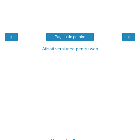
‹
›
Pagina de pornire
Afișați versiunea pentru web