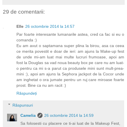
29 de comentarii:
Elle
26 octombrie 2014 la 14:57
Par foarte interesante lumanarile astea, cred ca fac si eu o
comanda :)
Eu am avut o saptamana super plina la birou, asa ca ceea
ce merita povestit e doar de ieri: am ajuns la Make-up fest
de unde mi-am luat mai multe lucruri frumoase, apoi am
fost la Douglas sa vad noua beauty box pe care nu am luat-
o pentru ca mi s-a parut ca produsele mini sunt mult-prea-
mini :), apoi am ajuns la Sephora jackpot de la Cocor unde
am inghetat o ora jumate pentru un ruj care miroase foarte
prost. Bine ca nu am racit :)
Răspundeți
Răspunsuri
Camelia
26 octombrie 2014 la 14:59
Sa folosesti cu placere ce ti-ai luat de la Makeup Fest,