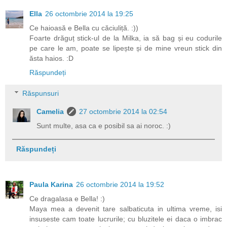
Ella
26 octombrie 2014 la 19:25
Ce haioasă e Bella cu căciuliță. :))
Foarte drăguț stick-ul de la Milka, ia să bag și eu codurile
pe care le am, poate se lipește și de mine vreun stick din
ăsta haios. :D
Răspundeți
Răspunsuri
Camelia
27 octombrie 2014 la 02:54
Sunt multe, asa ca e posibil sa ai noroc. :)
Răspundeți
Paula Karina
26 octombrie 2014 la 19:52
Ce dragalasa e Bella! :)
Maya mea a devenit tare salbaticuta in ultima vreme, isi
insuseste cam toate lucrurile; cu bluzitele ei daca o imbrac