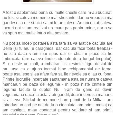
A fost o saptamana buna cu multe chestii care m-au bucurat,
au fost si cateva momente mai stresante, dar nu vreau sa ma
gandesc la ele si nici sa mi le amintesc. Am incercat cateva
lucruri noi si am realizat un mare pas pentru mine, dar o sa
va spun mai multe intr-o alta postare.
Nu pot sa incep postarea asta fara sa va arat ce caciula are
Bella (si fularul e caraghios, dar caciula face toata treaba) -
nu stiu daca v-am mai spus dar ei chiar ii place sa fie
imbracata (are cateva tinute adunate de-a lungul timpului).
Si nu este un moft, a imbatranit si resimte frigul destul de
rau, asa ca a ajuns tocmai bine echipamentul de iarna,
poate asa iese si ea afara fara sa fie nevoie sa o iau cu forta.
Printre lucrurile incercate saptamana asta se numara cateva
mancaruri pe baza de legume - in poza niste chiftele din
legume facute la cuptor. Nu, n-am de gand sa devin
vegetariana daca la asta v-ati gandit, doar incerc sa mananc
si altceva. Stickul de memorie l-am primit de la Milka - am
introdus un cod pe net de la o ciocolata, am primit mesaj ca
am castigat, m-au contactat pentru validare si am primit