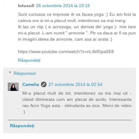
lotusull
26 octombrie 2014 la 19:16
Sunt curioasa ce impresie iti va facea yoga :) Eu am fost la
cateva ore si mi-a placut mult, intentionez sa mai merg.
Iti las un clip ( e acroyoga, un derivat din yoga )- mie tare
mi-a placut. L-am numit " armonie ". Ptr ca daca ar fi sa pun
in imagini ideea de armonie, cam asa ar arata :)
https://www.youtube.com/watch?v=nL4kfGpa5E8
Răspundeți
Răspunsuri
Camelia
27 octombrie 2014 la 02:54
Mi-a placut mult de tot, intentionez sa ma mai uit -
citesit dimineata cum am plecat de acolo. Interesanta
rau Acro Yoga asta - stimulanta as zice. Merci de video
:)
Răspundeți