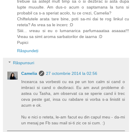
trebuie sa astept mult timp sa o si dezbrac si asta dupa
lupte muuulte. Am dus-o acum o saptamana la tuns si
probabil ca s-a speriat acolo, tu ce crezi, Camelia?
Chiftelutele arata tare bine, poti sa-mi dai te rog linkul cu
reteta? As vrea sa le incerc :D
Siiii... vreau si eu o lumanarica parfumaaataa asaaaa!!!
Vreau sa simt aroma sarbatorilor de iaarna :D
Pupici
Răspundeți
Răspunsuri
Camelia
27 octombrie 2014 la 02:56
Incearca sa vorbesti cu ea pe un ton calm si cand o
imbraci si cand o dezbraci. Eu am avut probleme d-
astea cu Tasha, am observat ca se sperie cand ii trec
ceva peste gat, insa cu rabdare si vorba s-a linistit si
acum e ok.
Nu e nici o reteta, le-am facut eu din capul meu - da-mi
un mesaj pe Fb sau mail si-ti zic ce si cum. :)