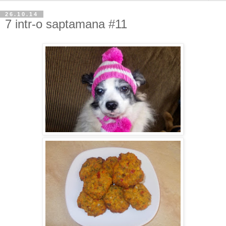
26.10.14
7 intr-o saptamana #11