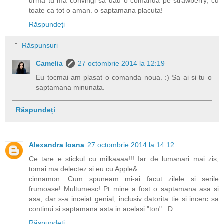
urma tu ma convingi sa dau o comanda pe strawberry, cu
toate ca tot o aman. o saptamana placuta!
Răspundeți
Răspunsuri
Camelia
27 octombrie 2014 la 12:19
Eu tocmai am plasat o comanda noua. :) Sa ai si tu o
saptamana minunata.
Răspundeți
Alexandra Ioana
27 octombrie 2014 la 14:12
Ce tare e stickul cu milkaaaa!!! Iar de lumanari mai zis,
tomai ma delectez si eu cu Apple&
cinnamon. Cum spuneam mi-ai facut zilele si serile
frumoase! Multumesc! Pt mine a fost o saptamana asa si
asa, dar s-a inceiat genial, inclusiv datorita tie si incerc sa
continui si saptamana asta in acelasi "ton". :D
Răspundeți