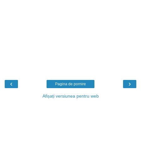
‹
›
Pagina de pornire
Afișați versiunea pentru web