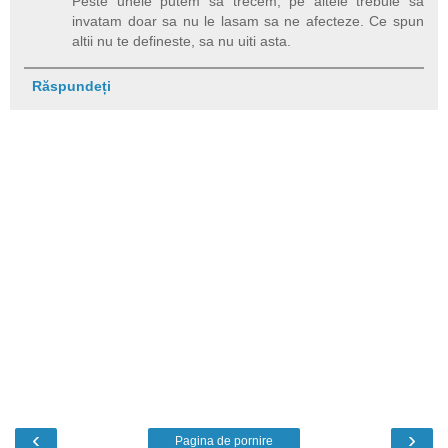
Peste unele putem sa trecem, pe altele trebuie sa
invatam doar sa nu le lasam sa ne afecteze. Ce spun
altii nu te defineste, sa nu uiti asta.
Răspundeți
‹
›
Pagina de pornire