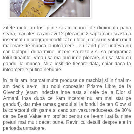
Zilele mele au fost pline si am muncit de dimineata pana
seara, mai ales ca am avut 2 plecari in 2 saptamani si asta a
insemnat un program modificat cu totul, dar si un volum mult
mai mare de munca la intoarcere - eu cand plec undeva nu
car laptopul dupa mine, incerc sa rezolv si sa programez
totul dinainte. Vreau sa ma bucur de plecare, nu sa stau cu
gandul la munca. Mi-a iesit de fiecare data, chiar daca la
intoarcere e putina nebunie.
In Italia am incercat multe produse de machiaj si in final m-
am decis sa-mi iau noul concealer Prisme Libre de la
Givenchy (eram indecisa intre asta si cele de la Dior si
Armani, insa dupa ce l-am incercat nu am mai stat pe
ganduri), dar mi-a ramas gandul si la fondul de ten Glow si
la corectorul din gama si cand am vazut reducerea de 30%
de pe Best Value am profitat pentru ca le-am luat la niste
preturi mai mult decat bune. Revin cu detalii despre ele in
perioada urmatoare.