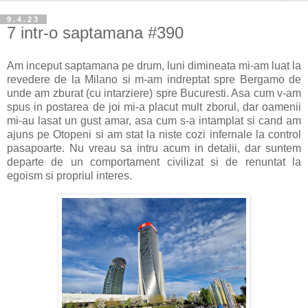
9.4.23
7 intr-o saptamana #390
Am inceput saptamana pe drum, luni dimineata mi-am luat la
revedere de la Milano si m-am indreptat spre Bergamo de
unde am zburat (cu intarziere) spre Bucuresti. Asa cum v-am
spus in postarea de joi mi-a placut mult zborul, dar oamenii
mi-au lasat un gust amar, asa cum s-a intamplat si cand am
ajuns pe Otopeni si am stat la niste cozi infernale la control
pasapoarte. Nu vreau sa intru acum in detalii, dar suntem
departe de un comportament civilizat si de renuntat la
egoism si propriul interes.