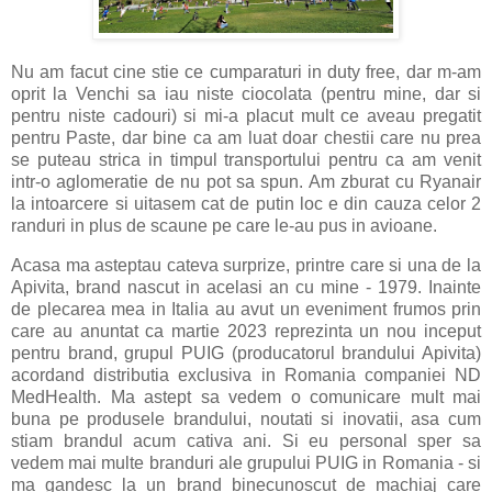
Nu am facut cine stie ce cumparaturi in duty free, dar m-am
oprit la Venchi sa iau niste ciocolata (pentru mine, dar si
pentru niste cadouri) si mi-a placut mult ce aveau pregatit
pentru Paste, dar bine ca am luat doar chestii care nu prea
se puteau strica in timpul transportului pentru ca am venit
intr-o aglomeratie de nu pot sa spun. Am zburat cu Ryanair
la intoarcere si uitasem cat de putin loc e din cauza celor 2
randuri in plus de scaune pe care le-au pus in avioane.
Acasa ma asteptau cateva surprize, printre care si una de la
Apivita, brand nascut in acelasi an cu mine - 1979. Inainte
de plecarea mea in Italia au avut un eveniment frumos prin
care au anuntat ca martie 2023 reprezinta un nou inceput
pentru brand, grupul PUIG (producatorul brandului Apivita)
acordand distributia exclusiva in Romania companiei ND
MedHealth. Ma astept sa vedem o comunicare mult mai
buna pe produsele brandului, noutati si inovatii, asa cum
stiam brandul acum cativa ani. Si eu personal sper sa
vedem mai multe branduri ale grupului PUIG in Romania - si
ma gandesc la un brand binecunoscut de machiaj care