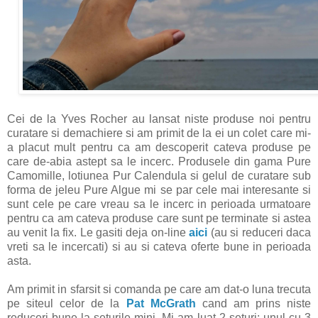
Cei de la Yves Rocher au lansat niste produse noi pentru
curatare si demachiere si am primit de la ei un colet care mi-
a placut mult pentru ca am descoperit cateva produse pe
care de-abia astept sa le incerc. Produsele din gama Pure
Camomille, lotiunea Pur Calendula si gelul de curatare sub
forma de jeleu Pure Algue mi se par cele mai interesante si
sunt cele pe care vreau sa le incerc in perioada urmatoare
pentru ca am cateva produse care sunt pe terminate si astea
au venit la fix. Le gasiti deja on-line
aici
(au si reduceri daca
vreti sa le incercati) si au si cateva oferte bune in perioada
asta.
Am primit in sfarsit si comanda pe care am dat-o luna trecuta
pe siteul celor de la
Pat McGrath
cand am prins niste
reduceri bune la seturile mini. Mi-am luat 2 seturi: unul cu 3