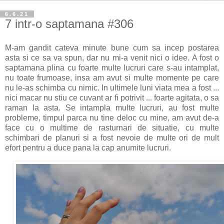
6.6.21
7 intr-o saptamana #306
M-am gandit cateva minute bune cum sa incep postarea
asta si ce sa va spun, dar nu mi-a venit nici o idee. A fost o
saptamana plina cu foarte multe lucruri care s-au intamplat,
nu toate frumoase, insa am avut si multe momente pe care
nu le-as schimba cu nimic. In ultimele luni viata mea a fost ...
nici macar nu stiu ce cuvant ar fi potrivit ... foarte agitata, o sa
raman la asta. Se intampla multe lucruri, au fost multe
probleme, timpul parca nu tine deloc cu mine, am avut de-a
face cu o multime de rasturnari de situatie, cu multe
schimbari de planuri si a fost nevoie de multe ori de mult
efort pentru a duce pana la cap anumite lucruri.