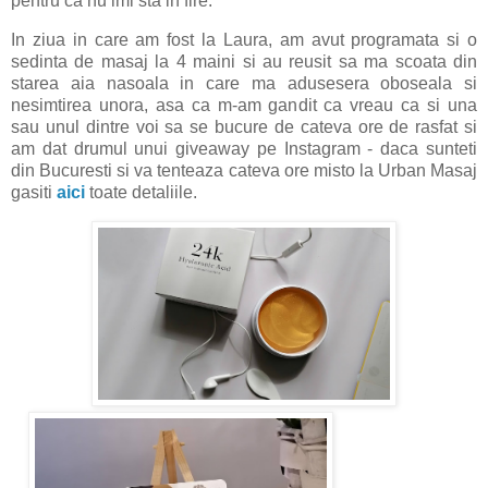
pentru ca nu imi sta in fire.
In ziua in care am fost la Laura, am avut programata si o
sedinta de masaj la 4 maini si au reusit sa ma scoata din
starea aia nasoala in care ma adusesera oboseala si
nesimtirea unora, asa ca m-am gandit ca vreau ca si una
sau unul dintre voi sa se bucure de cateva ore de rasfat si
am dat drumul unui giveaway pe Instagram - daca sunteti
din Bucuresti si va tenteaza cateva ore misto la Urban Masaj
gasiti
aici
toate detaliile.