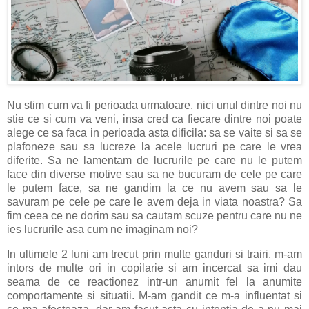
Nu stim cum va fi perioada urmatoare, nici unul dintre noi nu
stie ce si cum va veni, insa cred ca fiecare dintre noi poate
alege ce sa faca in perioada asta dificila: sa se vaite si sa se
plafoneze sau sa lucreze la acele lucruri pe care le vrea
diferite. Sa ne lamentam de lucrurile pe care nu le putem
face din diverse motive sau sa ne bucuram de cele pe care
le putem face, sa ne gandim la ce nu avem sau sa le
savuram pe cele pe care le avem deja in viata noastra? Sa
fim ceea ce ne dorim sau sa cautam scuze pentru care nu ne
ies lucrurile asa cum ne imaginam noi?
In ultimele 2 luni am trecut prin multe ganduri si trairi, m-am
intors de multe ori in copilarie si am incercat sa imi dau
seama de ce reactionez intr-un anumit fel la anumite
comportamente si situatii. M-am gandit ce m-a influentat si