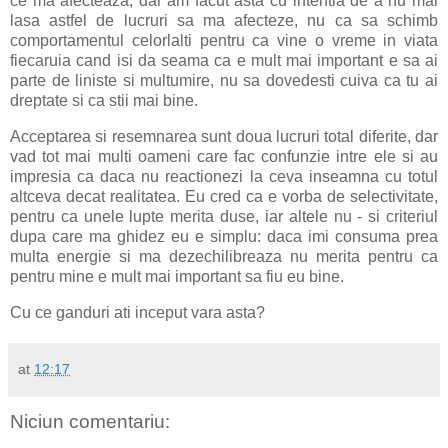
ce ma afecteaza, dar am facut asta cu intentia de a nu mai
lasa astfel de lucruri sa ma afecteze, nu ca sa schimb
comportamentul celorlalti pentru ca vine o vreme in viata
fiecaruia cand isi da seama ca e mult mai important e sa ai
parte de liniste si multumire, nu sa dovedesti cuiva ca tu ai
dreptate si ca stii mai bine.
Acceptarea si resemnarea sunt doua lucruri total diferite, dar
vad tot mai multi oameni care fac confunzie intre ele si au
impresia ca daca nu reactionezi la ceva inseamna cu totul
altceva decat realitatea. Eu cred ca e vorba de selectivitate,
pentru ca unele lupte merita duse, iar altele nu - si criteriul
dupa care ma ghidez eu e simplu: daca imi consuma prea
multa energie si ma dezechilibreaza nu merita pentru ca
pentru mine e mult mai important sa fiu eu bine.
Cu ce ganduri ati inceput vara asta?
at
12:17
Niciun comentariu: