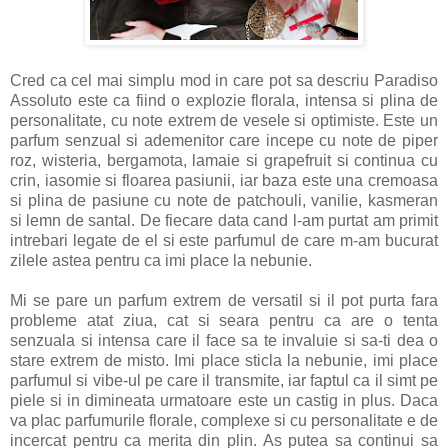
Cred ca cel mai simplu mod in care pot sa descriu Paradiso
Assoluto este ca fiind o explozie florala, intensa si plina de
personalitate, cu note extrem de vesele si optimiste. Este un
parfum senzual si ademenitor care incepe cu note de piper
roz, wisteria, bergamota, lamaie si grapefruit si continua cu
crin, iasomie si floarea pasiunii, iar baza este una cremoasa
si plina de pasiune cu note de patchouli, vanilie, kasmeran
si lemn de santal. De fiecare data cand l-am purtat am primit
intrebari legate de el si este parfumul de care m-am bucurat
zilele astea pentru ca imi place la nebunie.
Mi se pare un parfum extrem de versatil si il pot purta fara
probleme atat ziua, cat si seara pentru ca are o tenta
senzuala si intensa care il face sa te invaluie si sa-ti dea o
stare extrem de misto. Imi place sticla la nebunie, imi place
parfumul si vibe-ul pe care il transmite, iar faptul ca il simt pe
piele si in dimineata urmatoare este un castig in plus. Daca
va plac parfumurile florale, complexe si cu personalitate e de
incercat pentru ca merita din plin. As putea sa continui sa