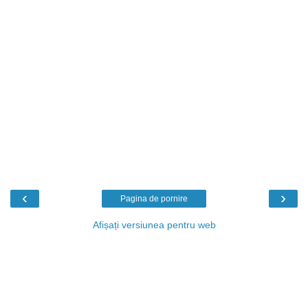
‹
›
Pagina de pornire
Afișați versiunea pentru web