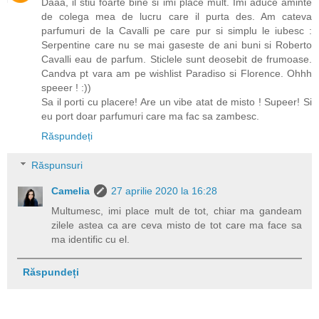
Daaa, il stiu foarte bine si imi place mult. Imi aduce aminte
de colega mea de lucru care il purta des. Am cateva
parfumuri de la Cavalli pe care pur si simplu le iubesc :
Serpentine care nu se mai gaseste de ani buni si Roberto
Cavalli eau de parfum. Sticlele sunt deosebit de frumoase.
Candva pt vara am pe wishlist Paradiso si Florence. Ohhh
speeer ! :))
Sa il porti cu placere! Are un vibe atat de misto ! Supeer! Si
eu port doar parfumuri care ma fac sa zambesc.
Răspundeți
Răspunsuri
Camelia
27 aprilie 2020 la 16:28
Multumesc, imi place mult de tot, chiar ma gandeam
zilele astea ca are ceva misto de tot care ma face sa
ma identific cu el.
Răspundeți