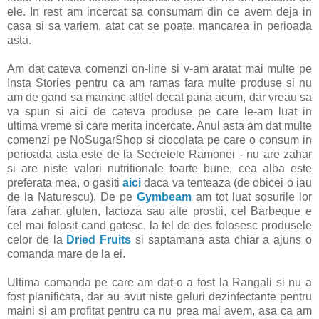
ele. In rest am incercat sa consumam din ce avem deja in
casa si sa variem, atat cat se poate, mancarea in perioada
asta.
Am dat cateva comenzi on-line si v-am aratat mai multe pe
Insta Stories pentru ca am ramas fara multe produse si nu
am de gand sa mananc altfel decat pana acum, dar vreau sa
va spun si aici de cateva produse pe care le-am luat in
ultima vreme si care merita incercate. Anul asta am dat multe
comenzi pe NoSugarShop si ciocolata pe care o consum in
perioada asta este de la Secretele Ramonei - nu are zahar
si are niste valori nutritionale foarte bune, cea alba este
preferata mea, o gasiti
aici
daca va tenteaza (de obicei o iau
de la Naturescu). De pe
Gymbeam
am tot luat sosurile lor
fara zahar, gluten, lactoza sau alte prostii, cel Barbeque e
cel mai folosit cand gatesc, la fel de des folosesc produsele
celor de la
Dried Fruits
si saptamana asta chiar a ajuns o
comanda mare de la ei.
Ultima comanda pe care am dat-o a fost la Rangali si nu a
fost planificata, dar au avut niste geluri dezinfectante pentru
maini si am profitat pentru ca nu prea mai avem, asa ca am