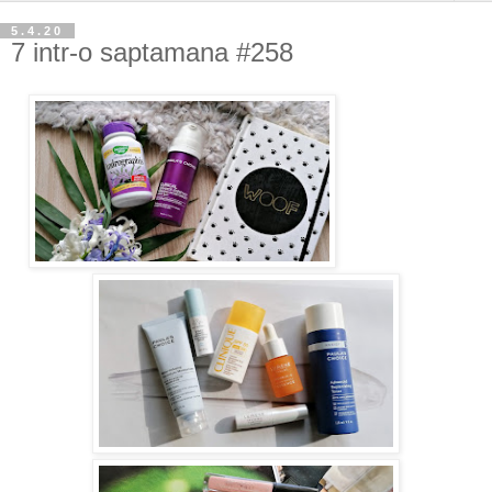
5.4.20
7 intr-o saptamana #258