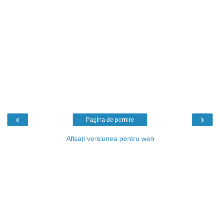
‹
›
Pagina de pornire
Afișați versiunea pentru web