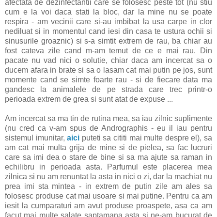
afectata de dezinfectantii care se folosesc peste tot (nu stiu
cum e la voi daca stati la bloc, dar la mine nu se poate
respira - am vecinii care si-au imbibat la usa carpe in clor
nediluat si in momentul cand iesi din casa te ustura ochii si
sinusurile groaznic) si s-a simtit extrem de rau, ba chiar au
fost cateva zile cand m-am temut de ce e mai rau. Din
pacate nu vad nici o solutie, chiar daca am incercat sa o
ducem afara in brate si sa o lasam cat mai putin pe jos, sunt
momente cand se simte foarte rau - si de fiecare data ma
gandesc la animalele de pe strada care trec printr-o
perioada extrem de grea si sunt atat de expuse ...
Am incercat sa ma tin de rutina mea, sa iau zilnic suplimente
(nu cred ca v-am spus de Andrographis - eu il iau pentru
sistemul imunitar,
aici
puteti sa cititi mai multe despre el), sa
am cat mai multa grija de mine si de pielea, sa fac lucruri
care sa imi dea o stare de bine si sa ma ajute sa raman in
echilibru in perioada asta. Parfumul este placerea mea
zilnica si nu am renuntat la asta in nici o zi, dar la machiat nu
prea imi sta mintea - in extrem de putin zile am ales sa
folosesc produse cat mai usoare si mai putine. Pentru ca am
iesit la cumparaturi am avut produse proaspete, asa ca am
facut mai multe salate saptamana asta si ne-am bucurat de