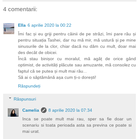
4 comentarii:
Ella
6 aprilie 2020 la 00:22
Îmi fac și eu griji pentru câinii de pe străzi, îmi pare rău și
pentru situația Tashei, dar nu mă mir, mă ustură și pe mine
sinusurile de la clor, chiar dacă nu dăm cu mult, doar mai
des decât de obicei.
Încă stau binișor cu moralul, mă agăț de orice gând
optimist, de activități plăcute sau amuzante, mă consolez cu
faptul că se putea și mult mai rău...
Să ai o săptămână așa cum ți-o dorești!
Răspundeți
Răspunsuri
Camelia
8 aprilie 2020 la 07:34
Inca se poate mult mai rau, sper sa fie doar un
scenariu si toata perioada asta sa previna ce poate si
mai urat.