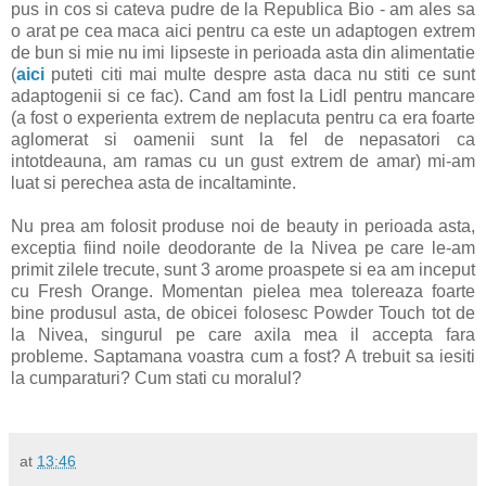
pus in cos si cateva pudre de la Republica Bio - am ales sa
o arat pe cea maca aici pentru ca este un adaptogen extrem
de bun si mie nu imi lipseste in perioada asta din alimentatie
(
aici
puteti citi mai multe despre asta daca nu stiti ce sunt
adaptogenii si ce fac). Cand am fost la Lidl pentru mancare
(a fost o experienta extrem de neplacuta pentru ca era foarte
aglomerat si oamenii sunt la fel de nepasatori ca
intotdeauna, am ramas cu un gust extrem de amar) mi-am
luat si perechea asta de incaltaminte.
Nu prea am folosit produse noi de beauty in perioada asta,
exceptia fiind noile deodorante de la Nivea pe care le-am
primit zilele trecute, sunt 3 arome proaspete si ea am inceput
cu Fresh Orange. Momentan pielea mea tolereaza foarte
bine produsul asta, de obicei folosesc Powder Touch tot de
la Nivea, singurul pe care axila mea il accepta fara
probleme. Saptamana voastra cum a fost? A trebuit sa iesiti
la cumparaturi? Cum stati cu moralul?
at
13:46