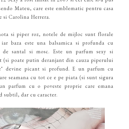
sendo Mateu, care este emblematic pentru casa
e si Carolina Herrera.
ta si piper roz, notele de mijloc sunt florale
, iar baza este una balsamica si profunda cu
n de santal si mosc. Este un parfum sexy si
t (si poate putin deranjant din cauza piperului
te" devine picant si profund. E un parfum cu
re seamana cu tot ce e pe piata (si sunt sigura
i un parfum cu o poveste proprie care emana
 subtil, dar cu caracter.