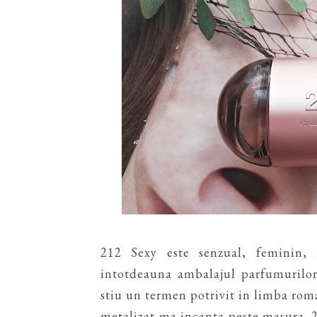
212 Sexy este senzual, feminin, 
intotdeauna ambalajul parfumurilo
stiu un termen potrivit in limba rom
metalizat ma incanta peste masura. 21