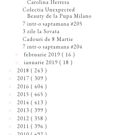
Carolina Herrera
Colectia Unexpected
Beauty de la Pupa Milano
7 intr-o saptamana #205
3 zile la Sovata
Cadouri de 8 Martie
7 intr-o saptamana #204
februarie 2019
( 16 )
►
ianuarie 2019
( 18 )
►
2018
( 243 )
►
2017
( 309 )
►
2016
( 404 )
►
2015
( 465 )
►
2014
( 413 )
►
2013
( 399 )
►
2012
( 358 )
►
2011
( 396 )
►
2010
( 492 )
►