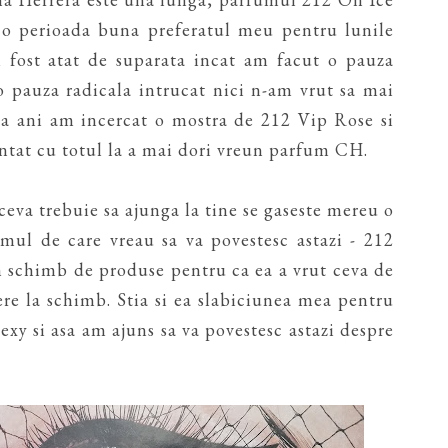
t o perioada buna preferatul meu pentru lunile
fost atat de suparata incat am facut o pauza
o pauza radicala intrucat nici n-am vrut sa mai
va ani am incercat o mostra de 212 Vip Rose si
ntat cu totul la a mai dori vreun parfum CH.
d ceva trebuie sa ajunga la tine se gaseste mereu o
umul de care vreau sa va povestesc astazi - 212
 schimb de produse pentru ca ea a vrut ceva de
ere la schimb. Stia si ea slabiciunea mea pentru
xy si asa am ajuns sa va povestesc astazi despre