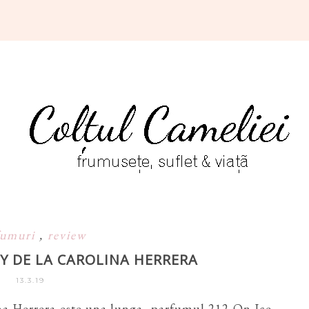
fumuri
,
review
Y DE LA CAROLINA HERRERA
13.3.19
na Herrera este una lunga, parfumul 212 On Ice