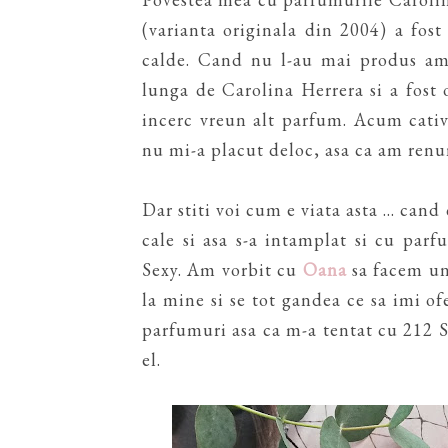
(varianta originala din 2004) a fos
calde. Cand nu l-au mai produs am 
lunga de Carolina Herrera si a fost 
incerc vreun alt parfum. Acum cati
nu mi-a placut deloc, asa ca am renu
Dar stiti voi cum e viata asta ... can
cale si asa s-a intamplat si cu parf
Sexy. Am vorbit cu
Oana
sa facem un
la mine si se tot gandea ce sa imi of
parfumuri asa ca m-a tentat cu 212 Se
el.