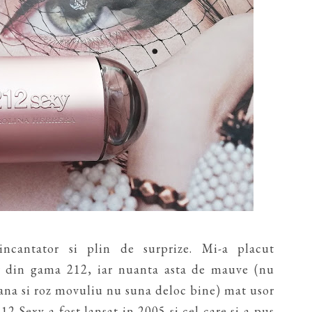
incantator si plin de surprize. Mi-a placut
r din gama 212, iar nuanta asta de mauve (nu
ana si roz movuliu nu suna deloc bine) mat usor
2 Sexy a fost lansat in 2005 si cel care si-a pus