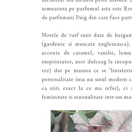
semnatura pe parfumul asta este Ro
de parfumuri Puig din care face part
Notele de varf sunt date de bergamo
(gardenie si muscata englezeasca)
accente de caramel, vanilie, lem
surprinzator, usor dulceag la incepu
roz) dar pe masura ce se "linistes
personalitate insa nu unul modern ca
ca stiti exact la ce ma refer), c
feminitate si senzualitate intr-un mod