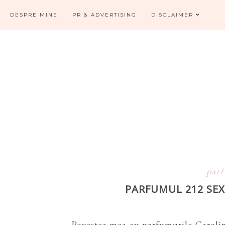
DESPRE MINE
PR & ADVERTISING
DISCLAIMER
par
PARFUMUL 212 SEX
Povestea mea cu parfumurile Caroli