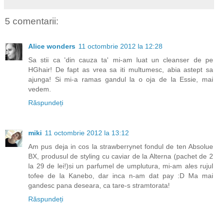
5 comentarii:
Alice wonders
11 octombrie 2012 la 12:28
Sa stii ca 'din cauza ta' mi-am luat un cleanser de pe
HGhair! De fapt as vrea sa iti multumesc, abia astept sa
ajunga! Si mi-a ramas gandul la o oja de la Essie, mai
vedem.
Răspundeți
miki
11 octombrie 2012 la 13:12
Am pus deja in cos la strawberrynet fondul de ten Absolue
BX, produsul de styling cu caviar de la Alterna (pachet de 2
la 29 de lei!)si un parfumel de umplutura, mi-am ales rujul
tofee de la Kanebo, dar inca n-am dat pay :D Ma mai
gandesc pana deseara, ca tare-s stramtorata!
Răspundeți