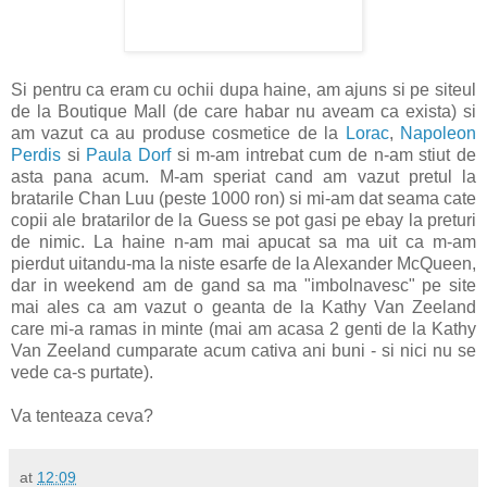
Si pentru ca eram cu ochii dupa haine, am ajuns si pe siteul
de la Boutique Mall (de care habar nu aveam ca exista) si
am vazut ca au produse cosmetice de la
Lorac
,
Napoleon
Perdis
si
Paula Dorf
si m-am intrebat cum de n-am stiut de
asta pana acum. M-am speriat cand am vazut pretul la
bratarile Chan Luu (peste 1000 ron) si mi-am dat seama cate
copii ale bratarilor de la Guess se pot gasi pe ebay la preturi
de nimic. La haine n-am mai apucat sa ma uit ca m-am
pierdut uitandu-ma la niste esarfe de la Alexander McQueen,
dar in weekend am de gand sa ma "imbolnavesc" pe site
mai ales ca am vazut o geanta de la Kathy Van Zeeland
care mi-a ramas in minte (mai am acasa 2 genti de la Kathy
Van Zeeland cumparate acum cativa ani buni - si nici nu se
vede ca-s purtate).
Va tenteaza ceva?
at
12:09