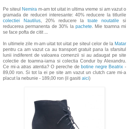
Pe siteul
Nemira
m-am tot uitat in ultima vreme si am vazut o
gramada de reduceri interesante: 40% reducere la titlurile
colectiei Nautilus
, 20% reducere la
toate noutatile
si
reducerea permanenta de 30% la
pachete
. Mie toamna mi
se face pofta de citit ...
In ultimele zile m-am uitat tot uitat pe siteul celor de la
Matar
pentru ca am vazut ca au transport gratuit pana la sfarsitul
lunii indiferent de valoarea comenzii si au adaugat pe site
colectie de toamna-iarna si colectia Condur by Alexandru.
Ce mi-a atras atentia? O pereche de
botine negre Beatrix
-
89,00 ron. Si tot la ei pe site am vazut un clutch care mi-a
placut la nebunie - 189,00 ron (il gasiti
aici
)