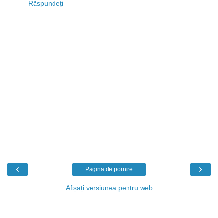
Răspundeți
‹
›
Pagina de pornire
Afișați versiunea pentru web