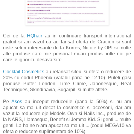
Cei de la
HQhair
au in continuare transport international
gratuit si am vazut ca au lansat oferta de Craciun si sunt
niste seturi interesante de la Korres, Nicole by OPI si multe
alte produse care mie personal mi-au produs pofte noi pe
care le ignor cu desavarsire.
Cocktail Cosmetics
au relansat siteul si ofera o reducere de
20% cu codul Phoenix (valabil pana pe 12.10). Puteti gasi
produse Butter London, Lime Crime, Japonesque, Real
Techniques, Skindinavia, Sugarpill si multe altele.
Pe
Asos
au inceput reducerile (pana la 50%) si nu am
apucat sa ma uit decat la cosmetice si accesorii, dar am
vazut la reducere oje Models Own si Nails Inc., produse de
la NARS, Illamasqua, Benefit si Jemma Kid. Si genti ... multe
genti. La haine n-am apucat sa ma uit ... (codul MEGA10 va
ofera o reducere suplimentara de 10%)