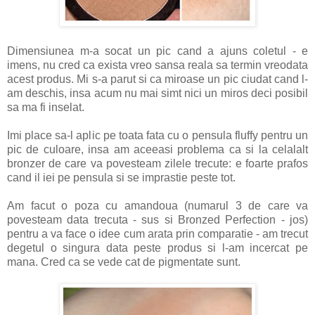
Dimensiunea m-a socat un pic cand a ajuns coletul - e
imens, nu cred ca exista vreo sansa reala sa termin vreodata
acest produs. Mi s-a parut si ca miroase un pic ciudat cand l-
am deschis, insa acum nu mai simt nici un miros deci posibil
sa ma fi inselat.
Imi place sa-l aplic pe toata fata cu o pensula fluffy pentru un
pic de culoare, insa am aceeasi problema ca si la celalalt
bronzer de care va povesteam zilele trecute: e foarte prafos
cand il iei pe pensula si se imprastie peste tot.
Am facut o poza cu amandoua (numarul 3 de care va
povesteam data trecuta - sus si Bronzed Perfection - jos)
pentru a va face o idee cum arata prin comparatie - am trecut
degetul o singura data peste produs si l-am incercat pe
mana. Cred ca se vede cat de pigmentate sunt.