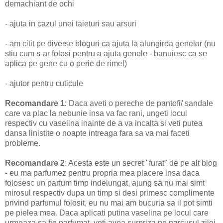
demachiant de ochi
- ajuta in cazul unei taieturi sau arsuri
- am citit pe diverse bloguri ca ajuta la alungirea genelor (nu
stiu cum s-ar folosi pentru a ajuta genele - banuiesc ca se
aplica pe gene cu o perie de rimel)
- ajutor pentru cuticule
Recomandare 1
: Daca aveti o pereche de pantofi/ sandale
care va plac la nebunie insa va fac rani, ungeti locul
respectiv cu vaselina inainte de a va incalta si veti putea
dansa linistite o noapte intreaga fara sa va mai faceti
probleme.
Recomandare 2
: Acesta este un secret "furat" de pe alt blog
- eu ma parfumez pentru propria mea placere insa daca
folosesc un parfum timp indelungat, ajung sa nu mai simt
mirosul respectiv dupa un timp si desi primesc complimente
privind parfumul folosit, eu nu mai am bucuria sa il pot simti
pe pielea mea. Daca aplicati putina vaselina pe locul care
urmeaza sa fie parfumat, veti avea surpriza pe parcusul zilei