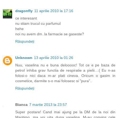
dragonfly
11 aprilie 2010 la 17:16
ce interesant
nu stiam trucul cu parfumul
hehe
noi nu avem dm..la farmacie se gaseste?
Răspundeți
Unknown
13 aprilie 2010 la 01:26
Nuu, vaselina nu e buna delooooc! Tot ce e pe baza de
petrol inhiba grav functia de respiratie a pielii...:( Eu n-as
folosi-o nici daca m-ar plati cineva. Oricum o gasim in
cosmetice, darmite s-o mai folosesc si "pura"..
Răspundeți
Bianca
7 martie 2013 la 23:57
Super postare! Cand mai ajung pe la DM de la noi din
Maritimo, ma voi uita dupa vaselina. M-au convins cele