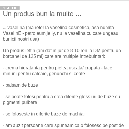
9.4.10
Un produs bun la multe ...
... vaselina (ma refer la vaselina cosmetica, asa numita
VaselinE - petroleum jelly, nu la vaselina cu care ungeau
bunicii nostri usa)
Un produs ieftin (am dat in jur de 8-10 ron la DM pentru un
borcanel de 125 ml) care are multiple intrebuintari:
- crema hidratanta pentru pielea uscata/ crapata - face
minuni pentru calcaie, genunchi si coate
- balsam de buze
- se poate folosi pentru a crea diferite gloss uri de buze cu
pigmenti pulbere
- se foloseste in diferite baze de machiaj
- am auzit persoane care spuneam ca o folosesc pe post de