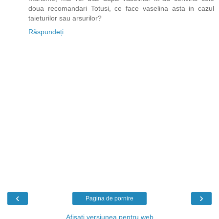
doua recomandari Totusi, ce face vaselina asta in cazul
taieturilor sau arsurilor?
Răspundeți
‹
›
Pagina de pornire
Afișați versiunea pentru web