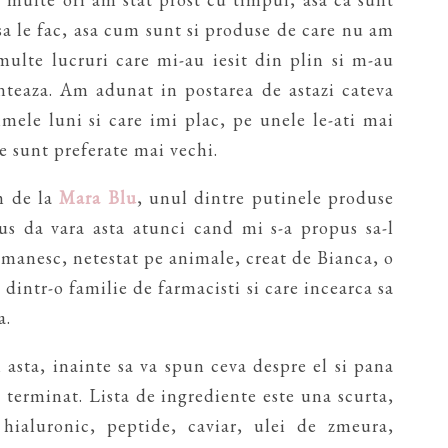
sa le fac, asa cum sunt si produse de care nu am
multe lucruri care mi-au iesit din plin si m-au
onteaza. Am adunat in postarea de astazi cateva
imele luni si care imi plac, pe unele le-ati mai
le sunt preferate mai vechi.
m de la
Mara Blu
, unul dintre putinele produse
pus da vara asta atunci cand mi s-a propus sa-l
manesc, netestat pe animale, creat de Bianca, o
dintr-o familie de farmacisti si care incearca sa
a.
asta, inainte sa va spun ceva despre el si pana
 terminat. Lista de ingrediente este una scurta,
hialuronic, peptide, caviar, ulei de zmeura,