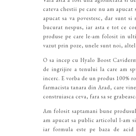
cateva chestii pe care nu am apucat 
apucat sa va povestesc, dar sunt si 
bucurat nespus, iar asta e tot ce c
produse pe care le-am folosit in ult
vazut prin poze, unele sunt noi, alte
O sa incep cu Hyalo Boost Cavider
de ingrijire a tenului la care am s
incerc. E vorba de un produs 100% ro
farmacista tanara din Arad, care vine 
construiasca ceva, fara sa se grabeasc
Am folosit saptamani bune produsul 
am apucat sa public articolul l-am si
iar formula este pe baza de acid 