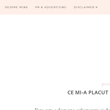
DESPRE MINE
PR & ADVERTISING
DISCLAIMER
pro
CE MI-A PLACUT
Vara asta a fost una aglomerata si d