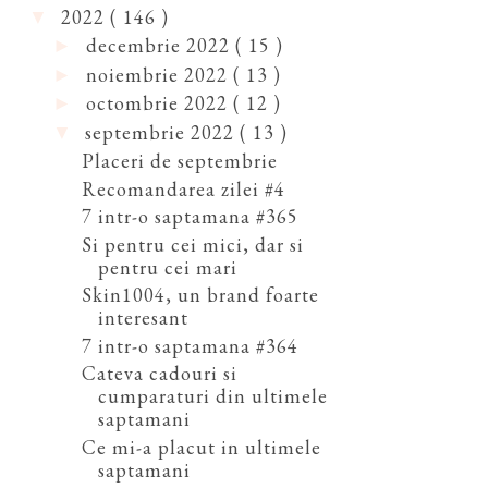
2022
( 146 )
▼
decembrie 2022
( 15 )
►
noiembrie 2022
( 13 )
►
octombrie 2022
( 12 )
►
septembrie 2022
( 13 )
▼
Placeri de septembrie
Recomandarea zilei #4
7 intr-o saptamana #365
Si pentru cei mici, dar si
pentru cei mari
Skin1004, un brand foarte
interesant
7 intr-o saptamana #364
Cateva cadouri si
cumparaturi din ultimele
saptamani
Ce mi-a placut in ultimele
saptamani