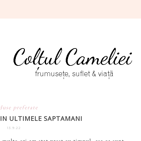
duse preferate
 IN ULTIMELE SAPTAMANI
13.9.22
e multe ori am stat prost cu timpul, asa ca sunt