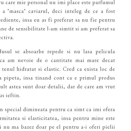
cru care mie personal nu imi place este parfumul
 a "masca" caviarul, deci inteleg de ce a fost
rediente, insa eu as fi preferat sa nu fie pentru
ne de sensibilitate l-am simtit si am preferat sa
ectiva.
dusul se absoarbe repede si nu lasa pelicula
 ca am nevoie de o cantitate mai mare decat
tenul hidratat si elastic. Cred ca exista loc de
la pipeta, insa tinand cont ca e primul produs
mult astea sunt doar detalii, dar de care am vrut
us ieftin.
 in special dimineata pentru ca simt ca imi ofera
rmitatea si elasticitatea, insa pentru mine este
si nu ma bazez doar pe el pentru a-i oferi pielii