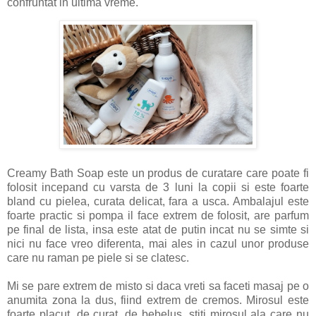
confruntat in ultima vreme.
Creamy Bath Soap este un produs de curatare care poate fi
folosit incepand cu varsta de 3 luni la copii si este foarte
bland cu pielea, curata delicat, fara a usca. Ambalajul este
foarte practic si pompa il face extrem de folosit, are parfum
pe final de lista, insa este atat de putin incat nu se simte si
nici nu face vreo diferenta, mai ales in cazul unor produse
care nu raman pe piele si se clatesc.
Mi se pare extrem de misto si daca vreti sa faceti masaj pe o
anumita zona la dus, fiind extrem de cremos. Mirosul este
foarte placut, de curat, de bebelus, stiti mirosul ala care nu