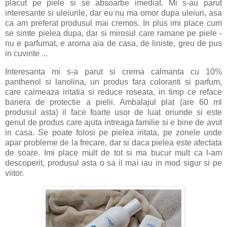
placut pe piele si se absoarbe imediat. Mi s-au parut
interesante si uleiurile, dar eu nu ma omor dupa uleiuri, asa
ca am preferat produsul mai cremos. In plus imi place cum
se simte pielea dupa, dar si mirosul care ramane pe piele -
nu e parfumat, e aroma aia de casa, de liniste, greu de pus
in cuvinte ...
Interesanta mi s-a parut si crema calmanta cu 10%
panthenol si lanolina, un produs fara coloranti si parfum,
care calmeaza iritatia si reduce roseata, in timp ce reface
bariera de protectie a pielii. Ambalajul plat (are 60 ml
produsul asta) il face foarte usor de luat oriunde si este
genul de produs care ajuta intreaga familie si e bine de avut
in casa. Se poate folosi pe pielea iritata, pe zonele unde
apar probleme de la frecare, dar si daca pielea este afectata
de soare. Imi place mult de tot si ma bucur mult ca l-am
descoperit, produsul asta o sa il mai iau in mod sigur si pe
viitor.