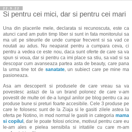
22.9.22
Si pentru cei mici, dar si pentru cei mari
Una din placerile mele, declarata si recunoscuta, este ca
atunci cand am putin timp liber si sunt in fata monitorului sa
ma uit pe siteurile de unde cumpar frecvent si sa vad ce
noutati au adus. Nu neaparat pentru a cumpara ceva, ci
pentru a vedea ce este nou, daca sunt oferte de care sa va
spun si voua, dar si pentru ca imi place sa stiu, sa vad si sa
descopar cum avanseaza partea asta de beauty, care pana
la urma tine tot de
sanatate
, un subiect care pe mine ma
pasioneaza.
Asa am descoperit si produsele de care vreau sa va
povestesc astazi de la un brand polonez de care v-am
povestit de multe ori de-a lungul anilor pe blog pentru ca au
produse bune si preturi foarte accesibile. Cele 3 produse pe
care le folosesc sunt de la Ziaja si le gasiti zilele astea la
oferta pe Notino, in mod normal le gasiti in categoria
mama
si copilul
, dar le poate folosi oricine, motivul pentru care eu
le-am ales e pielea sensibila si iritatiile cu care m-am