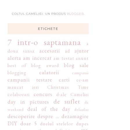
COLTUL CAMELIEI. UN PRODUS
BLOGGER
.
ETICHETE
7 intr-o saptamana
a
accesorii
ajutor
doua sansa
ad
alerta
am incercat
am testat
anunt
blog sale
best of
blog award
calatorii
blogging
campanii
campanii testare
carti
ce-am
mancat ieri
Christmas Time
concurs
colaborari
d-ale Cameliei
de suflet
day in pictures
de
deal of the day
weekend
delaalaz
descoperire
despre ...
dezamagire
DIY
doar 5
duelul stelelor
dupes