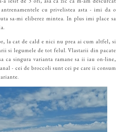
mi-a iesit de 3 ori, asa ca zic ca m-am descurcat
 antrenamentele cu privelistea asta - imi da o
uta sa-mi eliberez mintea. In plus imi place sa
la.
, la cat de cald e nici nu prea ai cum altfel, si
rii si legumele de tot felul. Vlastarii din pacate
a ca singura varianta ramane sa ii iau on-line,
anal - cei de broccoli sunt cei pe care ii consum
ariante.