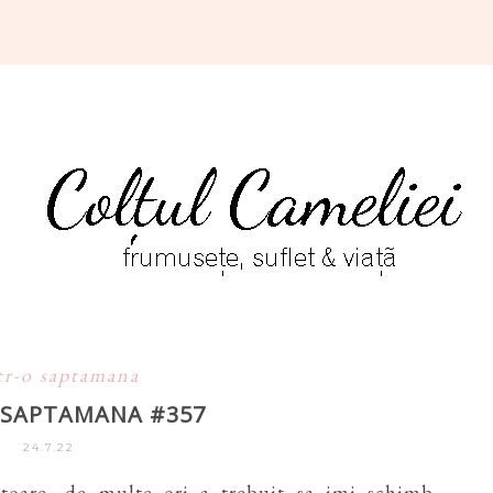
tr-o saptamana
O SAPTAMANA #357
24.7.22
itoare, de multe ori a trebuit sa imi schimb