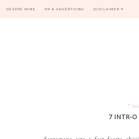
DESPRE MINE
PR & ADVERTISING
DISCLAIMER
7 in
7 INTR-
Saptamana asta a fost foarte obos