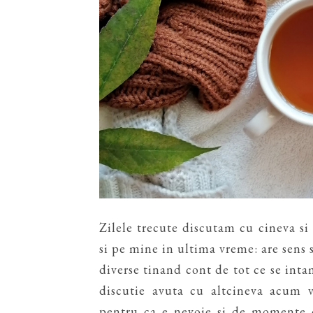
Zilele trecute discutam cu cineva si
si pe mine in ultima vreme: are sens s
diverse tinand cont de tot ce se inta
discutie avuta cu altcineva acum 
pentru ca e nevoie si de momente d