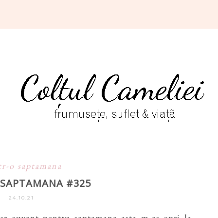
tr-o saptamana
O SAPTAMANA #325
24.10.21
ur cuvant pentru saptamana asta m-as opri la