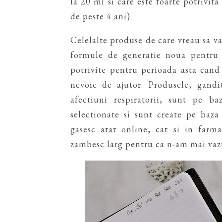
la 20 ml si care este foarte potrivita
de peste 4 ani).
Celelalte produse de care vreau sa 
formule de generatie noua pentru s
potrivite pentru perioada asta can
nevoie de ajutor. Produsele, gandi
afectiuni respiratorii, sunt pe ba
selectionate si sunt create pe baz
gasesc atat online, cat si in farm
zambesc larg pentru ca n-am mai vazu