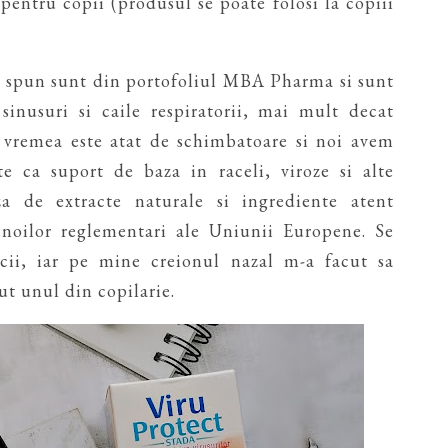
 pentru copii (produsul se poate folosi la copiii
va spun sunt din portofoliul MBA Pharma si sunt
inusuri si caile respiratorii, mai mult decat
d vremea este atat de schimbatoare si noi avem
te ca suport de baza in raceli, viroze si alte
za de extracte naturale si ingrediente atent
a noilor reglementari ale Uniunii Europene. Se
acii, iar pe mine creionul nazal m-a facut sa
t unul din copilarie.