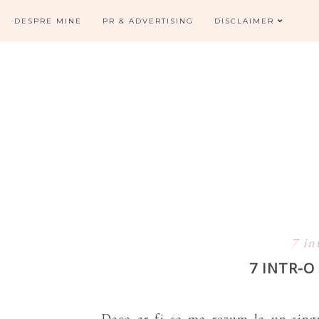
DESPRE MINE
PR & ADVERTISING
DISCLAIMER
7 in
7 INTR-
Daca ar fi sa ma rezum la un sing