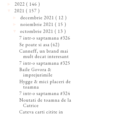
2022
( 146 )
►
2021
( 157 )
▼
decembrie 2021
( 12 )
►
noiembrie 2021
( 15 )
►
octombrie 2021
( 13 )
▼
7 intr-o saptamana #326
Se poate si asa (42)
Canneff, un brand mai
mult decat interesant
7 intr-o saptamana #325
Baile Govora &
imprejurimile
Hygge & mici placeri de
toamna
7 intr-o saptamana #324
Noutati de toamna de la
Catrice
Cateva carti citite in