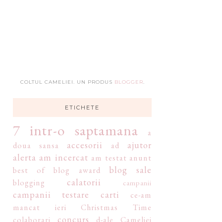
COLTUL CAMELIEI. UN PRODUS
BLOGGER
.
ETICHETE
7 intr-o saptamana
a
accesorii
ajutor
doua sansa
ad
alerta
am incercat
am testat
anunt
blog sale
best of
blog award
calatorii
blogging
campanii
campanii testare
carti
ce-am
mancat ieri
Christmas Time
concurs
colaborari
d-ale Cameliei