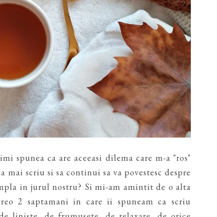
 imi spunea ca are aceeasi dilema care m-a "ros"
a mai scriu si sa continui sa va povestesc despre
mpla in jurul nostru? Si mi-am amintit de o alta
vreo 2 saptamani in care ii spuneam ca scriu
e liniste, de frumusete, de relaxare, de orice