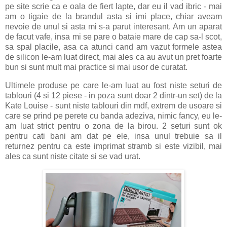
pe site scrie ca e oala de fiert lapte, dar eu il vad ibric - mai
am o tigaie de la brandul asta si imi place, chiar aveam
nevoie de unul si asta mi s-a parut interesant. Am un aparat
de facut vafe, insa mi se pare o bataie mare de cap sa-l scot,
sa spal placile, asa ca atunci cand am vazut formele astea
de silicon le-am luat direct, mai ales ca au avut un pret foarte
bun si sunt mult mai practice si mai usor de curatat.
Ultimele produse pe care le-am luat au fost niste seturi de
tablouri (4 si 12 piese - in poza sunt doar 2 dintr-un set) de la
Kate Louise - sunt niste tablouri din mdf, extrem de usoare si
care se prind pe perete cu banda adeziva, nimic fancy, eu le-
am luat strict pentru o zona de la birou. 2 seturi sunt ok
pentru cati bani am dat pe ele, insa unul trebuie sa il
returnez pentru ca este imprimat stramb si este vizibil, mai
ales ca sunt niste citate si se vad urat.