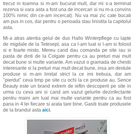
trecut in toamna si m-am bucurat mult, dar mi s-a terminat
rezerva si vara asta a fost una de incercari si nu m-a convins
100% nimic din ce-am incercat). Nu va mai zic cate bucati
am pus in cos, dar pentru o perioada stau linistita la capitolul
asta.
Mi-a atras atentia gelul de dus Hallo Winterpflege cu lapte
de migdale de la Tetesept, asa ca l-am luat si l-am si folosit
si e foarte misto. Mereu cand dau comanda pe site iau si
pasta de dinti de la Colgate pentru ca au preturi mai mult
decat bune si multe variante. Am vazut o gramada de chestii
interesante si la preturi mai mult decat bune, insa am destule
produse si m-am limitat strict la ce imi trebuia, dar am
"pierdut" ceva timp pe site cu ochi la ce produse au. Sence
Beauty este un brand extrem de ieftin descoperit pe site in
urma cu ceva ani si cand am vazut gelurile dezinfectante
pentru maini am luat mai multe variante pentru ca au fost
pana in 4 lei fiecare si arata tare bine. Gasiti toate produsele
de la brandul asta
aici
.