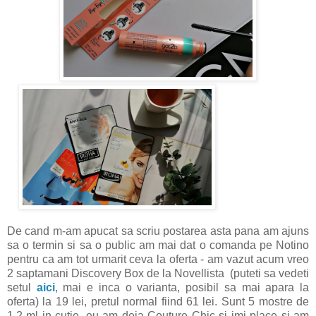
De cand m-am apucat sa scriu postarea asta pana am ajuns
sa o termin si sa o public am mai dat o comanda pe Notino
pentru ca am tot urmarit ceva la oferta - am vazut acum vreo
2 saptamani Discovery Box de la Novellista (puteti sa vedeti
setul
aici
, mai e inca o varianta, posibil sa mai apara la
oferta) la 19 lei, pretul normal fiind 61 lei. Sunt 5 mostre de
1,2 ml in cutie, eu am deja Couture Chic si imi place si am