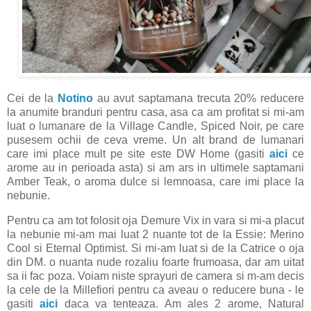
Cei de la
Notino
au avut saptamana trecuta 20% reducere
la anumite branduri pentru casa, asa ca am profitat si mi-am
luat o lumanare de la Village Candle, Spiced Noir, pe care
pusesem ochii de ceva vreme. Un alt brand de lumanari
care imi place mult pe site este DW Home (gasiti
aici
ce
arome au in perioada asta) si am ars in ultimele saptamani
Amber Teak, o aroma dulce si lemnoasa, care imi place la
nebunie.
Pentru ca am tot folosit oja Demure Vix in vara si mi-a placut
la nebunie mi-am mai luat 2 nuante tot de la Essie: Merino
Cool si Eternal Optimist. Si mi-am luat si de la Catrice o oja
din DM. o nuanta nude rozaliu foarte frumoasa, dar am uitat
sa ii fac poza. Voiam niste sprayuri de camera si m-am decis
la cele de la Millefiori pentru ca aveau o reducere buna - le
gasiti
aici
daca va tenteaza. Am ales 2 arome, Natural