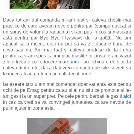
Daca tot am dat comanda mi-am luat si cateva chestii mai
practice de care aveam nevoie pentru par (sampon uscat si
un spray de volum la radacina) si am pus in cos si mascara
asta pentru par Bye Bye Flyaways de la got2b. Nu am
apucat sa o incerc, deci nu pot sa va zic daca e buna de
ceva sau nu. Am mai luat si cateva produse de la Iroha
pentru ca v-am spus ca imi plac mastile lor, insa le-am vazut
zilele trecute cu reducere mare
aici
- au lichidare de stoc la
cateva dintre ele, daca dati vreo comanda pe site si vreti sa
le incercati au preturi mai mult decat bune.
Iar aseara tarziu am mai comandat doar varianta asta pentru
ochi de pe Emag pentru ca au si ei nu stiu ce promotie si le-
am gasit la un super pret. Pe cele pentru barbati le gasiti
aici
in caz ca vreti sa va convingeti jumatatea ca are nevoie de
putin ajutor in zona asta.