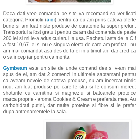
Daca dati vreo comanda pe site va recomand sa verificati
categoria Promotii (
aici
) pentru ca eu am prins cateva oferte
bune si am luat niste produse de curatenie la super preturi.
Transportul a fost gratuit pentru ca am dat comanda de peste
200 lei si mi le-a adus curierul la usa. Pachetul asta de la Cif
a fost 10,67 lei si nu e singura oferta de care am profitat - nu
am mai comandat asa des de la ei in ultimul an, dar cred ca
o sa incep iar pentru ca merita.
Gymbeam
este un site de unde comand des si v-am mai
spus de ei, am dat 2 comenzi in ultimele saptamani pentru
ca aveam nevoie de cateva produse, nu am incercat nimic
nou, am luat produse pe care le stiu si le consum mereu:
shoturile cu carnitina si magneziu si batoanele proteice
marca proprie - aroma Cookies & Cream e preferata mea. Au
carbohidrati putini, dar multe proteine si fibre si le prefer
dupa antrenamentele la sala.