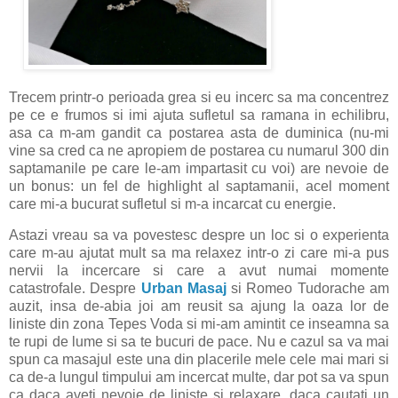
Trecem printr-o perioada grea si eu incerc sa ma concentrez
pe ce e frumos si imi ajuta sufletul sa ramana in echilibru,
asa ca m-am gandit ca postarea asta de duminica (nu-mi
vine sa cred ca ne apropiem de postarea cu numarul 300 din
saptamanile pe care le-am impartasit cu voi) are nevoie de
un bonus: un fel de highlight al saptamanii, acel moment
care mi-a bucurat sufletul si m-a incarcat cu energie.
Astazi vreau sa va povestesc despre un loc si o experienta
care m-au ajutat mult sa ma relaxez intr-o zi care mi-a pus
nervii la incercare si care a avut numai momente
catastrofale. Despre
Urban Masaj
si Romeo Tudorache am
auzit, insa de-abia joi am reusit sa ajung la oaza lor de
liniste din zona Tepes Voda si mi-am amintit ce inseamna sa
te rupi de lume si sa te bucuri de pace. Nu e cazul sa va mai
spun ca masajul este una din placerile mele cele mai mari si
ca de-a lungul timpului am incercat multe, dar pot sa va spun
ca daca aveti nevoie de liniste si relaxare, daca cautati un