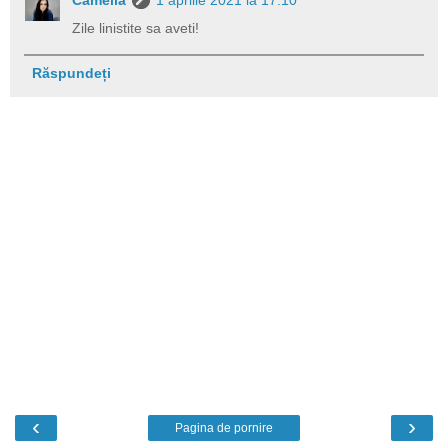
Zile linistite sa aveti!
Răspundeți
‹
›
Pagina de pornire