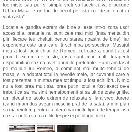
loc misto sau pur si simplu vreti sa faceti cuiva o bucurie
Urban Masaj e un loc de trecut pe lista cu "de incercat in
viata asta".
Locatia e gandita extrem de bine si este intr-o zona usor
accesibila, preturile nu sunt cele mai mici (insa merita din
plin fiecare leu cheltuit pentru starea noastra de bine), iar
experienta este una care iti schimba perspectiva. Masajul
meu a fost facut chiar de Romeo, cel care a gandit acest
proiect extrem de misto, insa sunt mai multi terapeuti
disponibili in caz ca aveti anumite preferinte. Eu m-am lasat
pe mainile lui Romeo, a combinat mai multe tehnici de
masaj si a adaptat totul la nevoile mele, iar cuvantul care a
fost prezentat in mintea mea tot timpul a fost echilibru. Nimic
nu a fost prea mult sau prea putin, totul a fost exact ce-a
trebuit ca sa ma simt nemaipomenit si sa uit de toate grijile,
am plecat de acolo extrem de relaxata si fara vreo durere
(cand m-am dus aveam muschii praf de la sala), am in plan
sa ma reintorc pentru ca ofera mai multe tipuri de terapii, asa
ca s-ar putea sa ma cititi despre ei pe blogul meu.