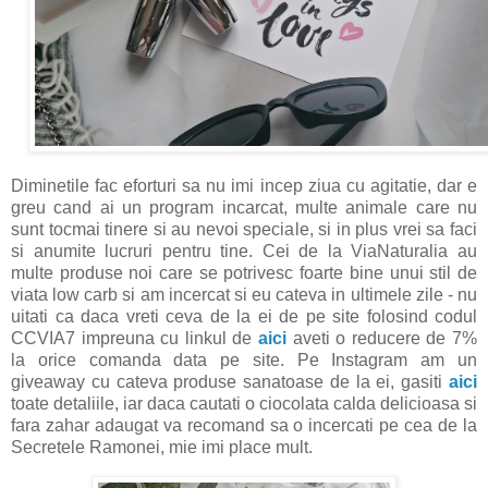
Diminetile fac eforturi sa nu imi incep ziua cu agitatie, dar e
greu cand ai un program incarcat, multe animale care nu
sunt tocmai tinere si au nevoi speciale, si in plus vrei sa faci
si anumite lucruri pentru tine. Cei de la ViaNaturalia au
multe produse noi care se potrivesc foarte bine unui stil de
viata low carb si am incercat si eu cateva in ultimele zile - nu
uitati ca daca vreti ceva de la ei de pe site folosind codul
CCVIA7 impreuna cu linkul de
aici
aveti o reducere de 7%
la orice comanda data pe site. Pe Instagram am un
giveaway cu cateva produse sanatoase de la ei, gasiti
aici
toate detaliile, iar daca cautati o ciocolata calda delicioasa si
fara zahar adaugat va recomand sa o incercati pe cea de la
Secretele Ramonei, mie imi place mult.