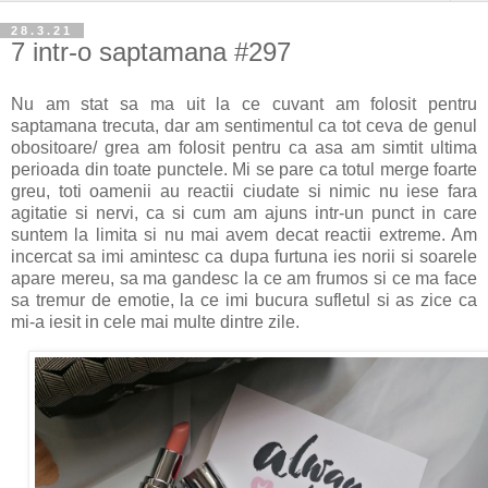
28.3.21
7 intr-o saptamana #297
Nu am stat sa ma uit la ce cuvant am folosit pentru
saptamana trecuta, dar am sentimentul ca tot ceva de genul
obositoare/ grea am folosit pentru ca asa am simtit ultima
perioada din toate punctele. Mi se pare ca totul merge foarte
greu, toti oamenii au reactii ciudate si nimic nu iese fara
agitatie si nervi, ca si cum am ajuns intr-un punct in care
suntem la limita si nu mai avem decat reactii extreme. Am
incercat sa imi amintesc ca dupa furtuna ies norii si soarele
apare mereu, sa ma gandesc la ce am frumos si ce ma face
sa tremur de emotie, la ce imi bucura sufletul si as zice ca
mi-a iesit in cele mai multe dintre zile.