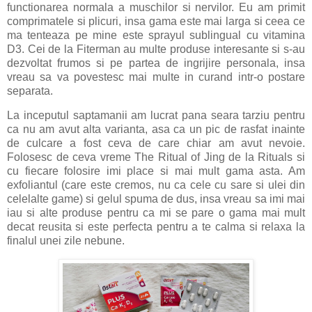
functionarea normala a muschilor si nervilor. Eu am primit
comprimatele si plicuri, insa gama este mai larga si ceea ce
ma tenteaza pe mine este sprayul sublingual cu vitamina
D3. Cei de la Fiterman au multe produse interesante si s-au
dezvoltat frumos si pe partea de ingrijire personala, insa
vreau sa va povestesc mai multe in curand intr-o postare
separata.
La inceputul saptamanii am lucrat pana seara tarziu pentru
ca nu am avut alta varianta, asa ca un pic de rasfat inainte
de culcare a fost ceva de care chiar am avut nevoie.
Folosesc de ceva vreme The Ritual of Jing de la Rituals si
cu fiecare folosire imi place si mai mult gama asta. Am
exfoliantul (care este cremos, nu ca cele cu sare si ulei din
celelalte game) si gelul spuma de dus, insa vreau sa imi mai
iau si alte produse pentru ca mi se pare o gama mai mult
decat reusita si este perfecta pentru a te calma si relaxa la
finalul unei zile nebune.