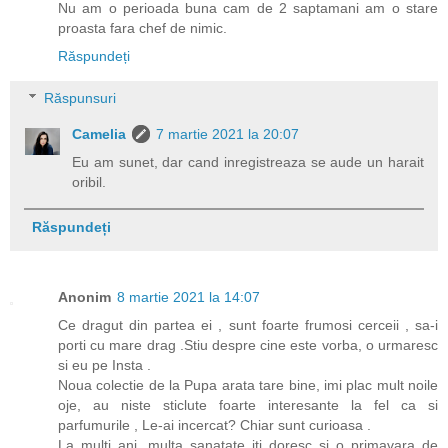
Nu am o perioada buna cam de 2 saptamani am o stare
proasta fara chef de nimic.
Răspundeți
Răspunsuri
Camelia
7 martie 2021 la 20:07
Eu am sunet, dar cand inregistreaza se aude un harait
oribil.
Răspundeți
Anonim
8 martie 2021 la 14:07
Ce dragut din partea ei , sunt foarte frumosi cerceii , sa-i
porti cu mare drag .Stiu despre cine este vorba, o urmaresc
si eu pe Insta .
Noua colectie de la Pupa arata tare bine, imi plac mult noile
oje, au niste sticlute foarte interesante la fel ca si
parfumurile , Le-ai incercat? Chiar sunt curioasa .
La multi ani, multa sanatate iti doresc si o primavara de