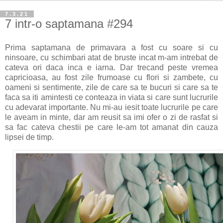
7.3.21
7 intr-o saptamana #294
Prima saptamana de primavara a fost cu soare si cu
ninsoare, cu schimbari atat de bruste incat m-am intrebat de
cateva ori daca inca e iarna. Dar trecand peste vremea
capricioasa, au fost zile frumoase cu flori si zambete, cu
oameni si sentimente, zile de care sa te bucuri si care sa te
faca sa iti amintesti ce conteaza in viata si care sunt lucrurile
cu adevarat importante. Nu mi-au iesit toate lucrurile pe care
le aveam in minte, dar am reusit sa imi ofer o zi de rasfat si
sa fac cateva chestii pe care le-am tot amanat din cauza
lipsei de timp.