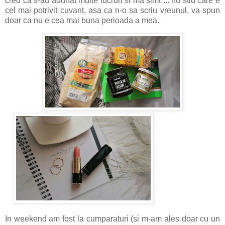
cred ca s-au adunat multe lucruri si ma simt ... nu stiu care e
cel mai potrivit cuvant, asa ca n-o sa scriu vreunul, va spun
doar ca nu e cea mai buna perioada a mea.
In weekend am fost la cumparaturi (si m-am ales doar cu un