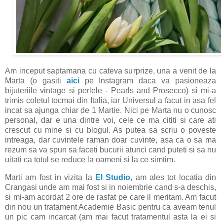
Am inceput saptamana cu cateva surprize, una a venit de la
Marta (o gasiti
aici
pe Instagram daca va pasioneaza
bijuteriile vintage si perlele - Pearls and Prosecco) si mi-a
trimis coletul tocmai din Italia, iar Universul a facut in asa fel
incat sa ajunga chiar de 1 Martie. Nici pe Marta nu o cunosc
personal, dar e una dintre voi, cele ce ma cititi si care ati
crescut cu mine si cu blogul. As putea sa scriu o poveste
intreaga, dar cuvintele raman doar cuvinte, asa ca o sa ma
rezum sa va spun sa faceti bucurii atunci cand puteti si sa nu
uitati ca totul se reduce la oameni si la ce simtim.
Marti am fost in vizita la
El Studio
, am ales tot locatia din
Crangasi unde am mai fost si in noiembrie cand s-a deschis,
si mi-am acordat 2 ore de rasfat pe care il meritam. Am facut
din nou un tratament Academie Basic pentru ca aveam tenul
un pic cam incarcat (am mai facut tratamentul asta la ei si