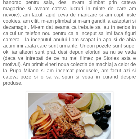
hanorac pentru sala, desi m-am plimbat prin cateva
magazine si aveam cateva lucruri in minte de care am
nevoie), am facut rapid ceva de mancare si am copt niste
cookies, am citit, m-am plimbat si m-am gandit la asteptari si
dezamagiri. Mi-am dat seama ca trebuie sa iau in serios in
calcul un telefon nou pentru ca a inceput sa imi faca figuri
camera - la inceputul anului l-am scapat in apa si de-abia
acum imi arata care sunt urmarile. Uneori pozele sunt super
ok, iar alteori sunt praf, desi depun eforturi sa nu se vada
(daca va intrebati de ce nu mai filmez pe Stories asta e
motivul). Am primit vineri noua colectia de machiaj a celor de
la Pupa Milano si am incercat produsele, am facut azi si
cateva poze si o sa va spun si voua in curand despre
produse.