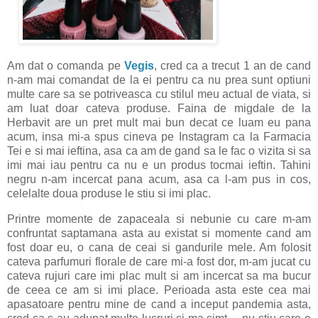
Am dat o comanda pe
Vegis
, cred ca a trecut 1 an de cand
n-am mai comandat de la ei pentru ca nu prea sunt optiuni
multe care sa se potriveasca cu stilul meu actual de viata, si
am luat doar cateva produse. Faina de migdale de la
Herbavit are un pret mult mai bun decat ce luam eu pana
acum, insa mi-a spus cineva pe Instagram ca la Farmacia
Tei e si mai ieftina, asa ca am de gand sa le fac o vizita si sa
imi mai iau pentru ca nu e un produs tocmai ieftin. Tahini
negru n-am incercat pana acum, asa ca l-am pus in cos,
celelalte doua produse le stiu si imi plac.
Printre momente de zapaceala si nebunie cu care m-am
confruntat saptamana asta au existat si momente cand am
fost doar eu, o cana de ceai si gandurile mele. Am folosit
cateva parfumuri florale de care mi-a fost dor, m-am jucat cu
cateva rujuri care imi plac mult si am incercat sa ma bucur
de ceea ce am si imi place. Perioada asta este cea mai
apasatoare pentru mine de cand a inceput pandemia asta,