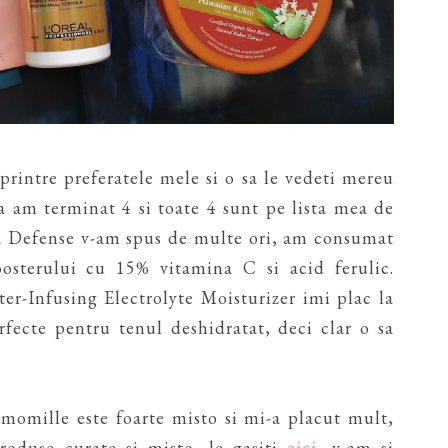
printre preferatele mele si o sa le vedeti mereu
ta am terminat 4 si toate 4 sunt pe lista mea de
 Defense v-am spus de multe ori, am consumat
oosterului cu 15% vitamina C si acid ferulic.
r-Infusing Electrolyte Moisturizer imi plac la
rfecte pentru tenul deshidratat, deci clar o sa
momille este foarte misto si mi-a placut mult,
roduse curate si misto, le gasiti
aici
, v-am si