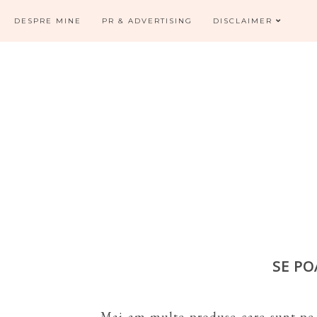
DESPRE MINE
PR & ADVERTISING
DISCLAIMER
SE PO
Mai am multe produse care sunt pe 