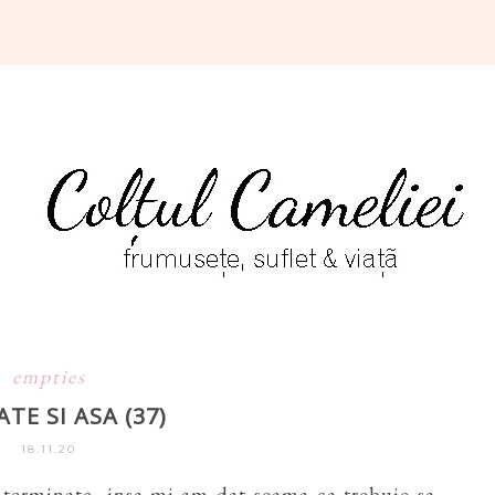
empties
ATE SI ASA (37)
18.11.20
terminate, insa mi-am dat seama ca trebuie sa