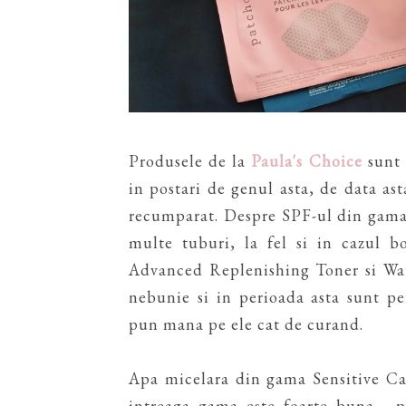
Produsele de la
Paula's Choice
sunt 
in postari de genul asta, de data as
recumparat. Despre SPF-ul din gama
multe tuburi, la fel si in cazul b
Advanced Replenishing Toner si Wate
nebunie si in perioada asta sunt pe
pun mana pe ele cat de curand.
Apa micelara din gama Sensitive Ca
intreaga gama este foarte buna - p