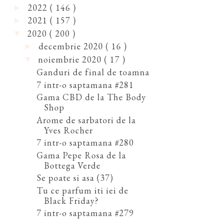
2022
( 146 )
►
2021
( 157 )
►
2020
( 200 )
▼
decembrie 2020
( 16 )
►
noiembrie 2020
( 17 )
▼
Ganduri de final de toamna
7 intr-o saptamana #281
Gama CBD de la The Body
Shop
Arome de sarbatori de la
Yves Rocher
7 intr-o saptamana #280
Gama Pepe Rosa de la
Bottega Verde
Se poate si asa (37)
Tu ce parfum iti iei de
Black Friday?
7 intr-o saptamana #279