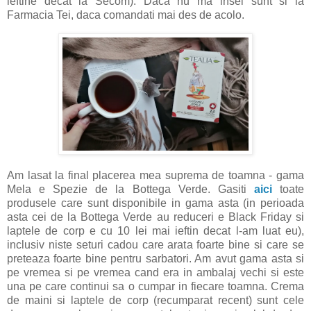
ieftine decat la Secom). Daca nu ma insel sunt si la
Farmacia Tei, daca comandati mai des de acolo.
Am lasat la final placerea mea suprema de toamna - gama
Mela e Spezie de la Bottega Verde. Gasiti
aici
toate
produsele care sunt disponibile in gama asta (in perioada
asta cei de la Bottega Verde au reduceri e Black Friday si
laptele de corp e cu 10 lei mai ieftin decat l-am luat eu),
inclusiv niste seturi cadou care arata foarte bine si care se
preteaza foarte bine pentru sarbatori. Am avut gama asta si
pe vremea si pe vremea cand era in ambalaj vechi si este
una pe care continui sa o cumpar in fiecare toamna. Crema
de maini si laptele de corp (recumparat recent) sunt cele