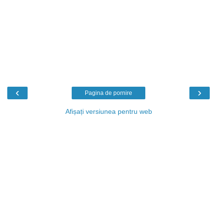
‹
›
Pagina de pornire
Afișați versiunea pentru web