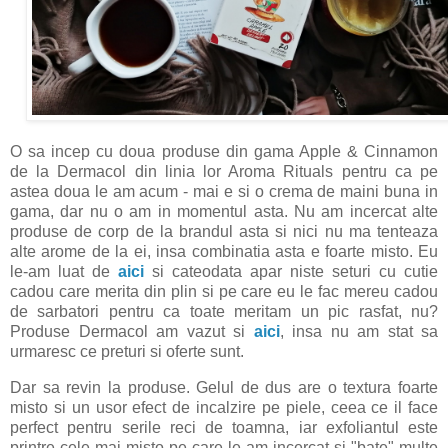
O sa incep cu doua produse din gama Apple & Cinnamon
de la Dermacol din linia lor Aroma Rituals pentru ca pe
astea doua le am acum - mai e si o crema de maini buna in
gama, dar nu o am in momentul asta. Nu am incercat alte
produse de corp de la brandul asta si nici nu ma tenteaza
alte arome de la ei, insa combinatia asta e foarte misto. Eu
le-am luat de
aici
si cateodata apar niste seturi cu cutie
cadou care merita din plin si pe care eu le fac mereu cadou
de sarbatori pentru ca toate meritam un pic rasfat, nu?
Produse Dermacol am vazut si
aici
, insa nu am stat sa
urmaresc ce preturi si oferte sunt.
Dar sa revin la produse. Gelul de dus are o textura foarte
misto si un usor efect de incalzire pe piele, ceea ce il face
perfect pentru serile reci de toamna, iar exfoliantul este
printre cele mai misto pe care le-am incercat si "bate" multe