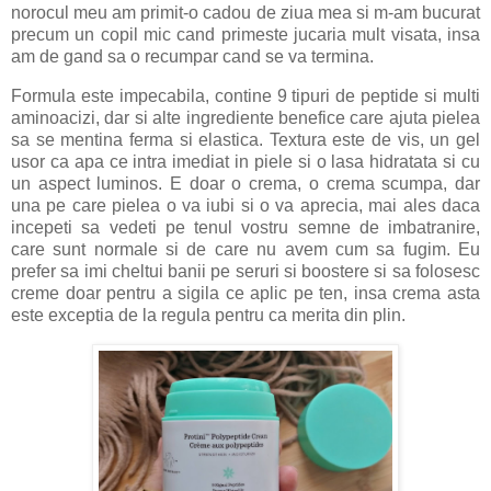
norocul meu am primit-o cadou de ziua mea si m-am bucurat
precum un copil mic cand primeste jucaria mult visata, insa
am de gand sa o recumpar cand se va termina.
Formula este impecabila, contine 9 tipuri de peptide si multi
aminoacizi, dar si alte ingrediente benefice care ajuta pielea
sa se mentina ferma si elastica. Textura este de vis, un gel
usor ca apa ce intra imediat in piele si o lasa hidratata si cu
un aspect luminos. E doar o crema, o crema scumpa, dar
una pe care pielea o va iubi si o va aprecia, mai ales daca
incepeti sa vedeti pe tenul vostru semne de imbatranire,
care sunt normale si de care nu avem cum sa fugim. Eu
prefer sa imi cheltui banii pe seruri si boostere si sa folosesc
creme doar pentru a sigila ce aplic pe ten, insa crema asta
este exceptia de la regula pentru ca merita din plin.