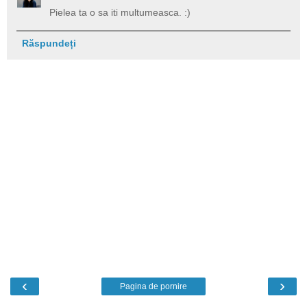
Pielea ta o sa iti multumeasca. :)
Răspundeți
‹
›
Pagina de pornire