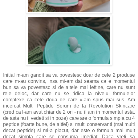
Initial m-am gandit sa va povestesc doar de cele 2 produse
care m-au convins, insa mi-am dat seama ca e momentul
bun sa va povestesc si de altele mai ieftine, care nu sunt
rele deloc, dar care nu se ridica la nivelul formulelor
complexe ca cele doua de care v-am spus mai sus. Am
incercat Multi Peptide Serum de la Revolution Skincare
(cred ca l-am avut chiar de 2 ori - nu il am in momentul asta,
de asta nu il vedeti si in poze) care are o formula simpla cu 4
peptide (foarte bune, de altfel) si multi conservanti (mai multi
decat peptide) si mi-a placut, dar este o formula mai mult
decat simpla care se consuma imediat. Daca vreti sa