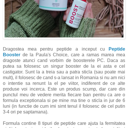
Dragostea mea pentru peptide a inceput cu
Peptide
Booster
de la Paula's Choice, care a ramas marea mea
dragoste atunci cand vorbim de boosterele PC. Daca as
putea sa folosesc un singur booster de la ei asta e cel
castigator. Sunt la a treia sau a patra sticla (sau poate mai
mult), il folosesc de cand s-a lansat in Romania si nu am nici
o intentie sa renunt la el pe viitor, indiferent de ce alte
produse voi incerca. Este un produs scump, dar care din
punctul meu de vedere merita fiecare ban pentru ca are o
formula exceptionala si pe mine ma tine o sticla in jur de 6
luni (in functie de cum imi simt tenul il folosesc de cel putin
3-4 ori pe saptamana).
Formula contine 8 tipuri de peptide care ajuta la fermitatea