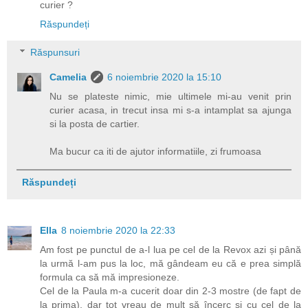
curier ?
Răspundeți
Răspunsuri
Camelia
6 noiembrie 2020 la 15:10
Nu se plateste nimic, mie ultimele mi-au venit prin
curier acasa, in trecut insa mi s-a intamplat sa ajunga
si la posta de cartier.
Ma bucur ca iti de ajutor informatiile, zi frumoasa
Răspundeți
Ella
8 noiembrie 2020 la 22:33
Am fost pe punctul de a-l lua pe cel de la Revox azi și până
la urmă l-am pus la loc, mă gândeam eu că e prea simplă
formula ca să mă impresioneze.
Cel de la Paula m-a cucerit doar din 2-3 mostre (de fapt de
la prima), dar tot vreau de mult să încerc și cu cel de la