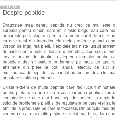
6.11.20
Despre peptide
Dragostea mea pentru peptide nu cred ca mai este o
surpriza pentru nimeni care imi citeste blogul sau care ma
urmareste pe Instagram pentru ca am declarat de multe ori
ca este unul din ingredientele mele preferate atunci cand
vorbim de ingrijirea pielii. Peptidele fac niste lucruri extrem
de misto pentru piele si fiecare dintre ele actioneaza diferit,
insa e nevoie de atentie in alegerea formulei pentru ca
peptidele devin instabile in formule pe baza de apa si
enzimele din piele le pot "anula" efectul, de aici si
multitudinea de peptide create in laborator care devin tot mai
populare in ultima perioada.
Exista extrem de multe peptide care fac lucruri minunate
pentru piele, insa nu exista o cea mai buna peptida sau o
combinatie de cele mai bune peptide, pentru ca depinde
strict de problemele pielii si de rezultatele pe care vrei sa le
obtii de la produsele pe care le folosesti. Din punctul meu de
vedere cu cat mai multe peptide cu atat mai bine, dar ca in