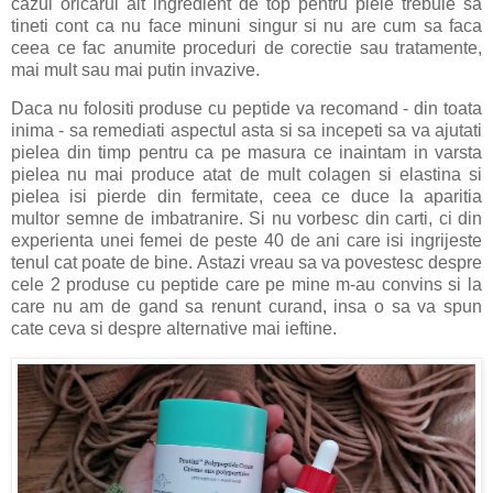
cazul oricarui alt ingredient de top pentru piele trebuie sa
tineti cont ca nu face minuni singur si nu are cum sa faca
ceea ce fac anumite proceduri de corectie sau tratamente,
mai mult sau mai putin invazive.
Daca nu folositi produse cu peptide va recomand - din toata
inima - sa remediati aspectul asta si sa incepeti sa va ajutati
pielea din timp pentru ca pe masura ce inaintam in varsta
pielea nu mai produce atat de mult colagen si elastina si
pielea isi pierde din fermitate, ceea ce duce la aparitia
multor semne de imbatranire. Si nu vorbesc din carti, ci din
experienta unei femei de peste 40 de ani care isi ingrijeste
tenul cat poate de bine. Astazi vreau sa va povestesc despre
cele 2 produse cu peptide care pe mine m-au convins si la
care nu am de gand sa renunt curand, insa o sa va spun
cate ceva si despre alternative mai ieftine.