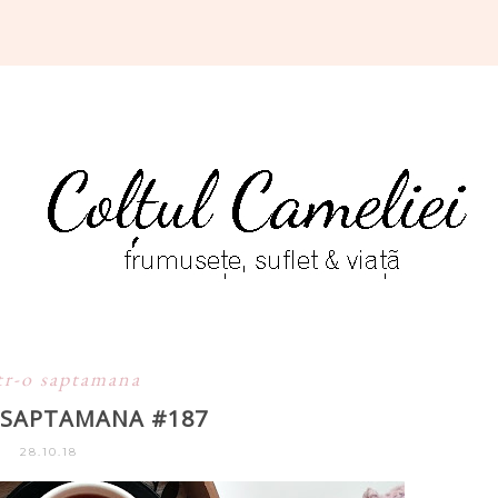
tr-o saptamana
O SAPTAMANA #187
28.10.18