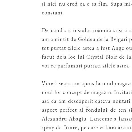
si nici nu cred ca o sa fim. Supa m
constant.
De cand s-a instalat toamna si si-a 
am amintit de Goldea de la Bvlgari p
tot purtat zilele astea a fost Ange 
facut deja loc lui Crystal Noir de l
voi ce parfumuri purtati zilele astea,
Vineri seara am ajuns la noul magaz
noul lor concept de magazin. Invita
asa ca am descoperit cateva noutat
aspect perfect al fondului de ten s
Alexandru Abagiu. Lancome a lansat
spray de fixare, pe care vi l-am arata