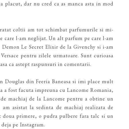
i-a placut, dar nu cred ca as manca asta in mod
aratat coltii am tot schimbat parfumurile si mi-
e care l-am neglijat. Un alt parfum pe care l-am
ou Demon Le Secret Elixir de la Givenchy si i-am
a Versace pentru zilele urmatoare. Sunt curioasa
 asa ca astept raspunsuri in comentarii.
in Douglas din Feeria Baneasa si imi place mult
tia a fost facuta impreuna cu Lancome Romania,
i de machiaj de la Lancome pentru a obtine un
i am asistat la sedinta de machiaj realizata de
 doua primere, o pudra pulbere fara talc si un
t deja pe Instagram.