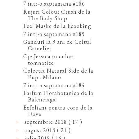
7 intr-o saptamana #186
Rujuri Colour Crush de la
The Body Shop
Peel Maske de la Ecooking
7 intr-o saptamana #185
Ganduri la 9 ani de Coltul
Cameliei
Oje Jessica in culori
tomnatice
Colectia Natural Side de la
Pupa Milano
7 intr-o saptamana #184
Parfum Florabotanica de la
Balenciaga
Exfoliant pentru corp de la
Dove
septembrie 2018
( 17 )
►
august 2018
( 21 )
►
iulie 2018
( 16 )
►