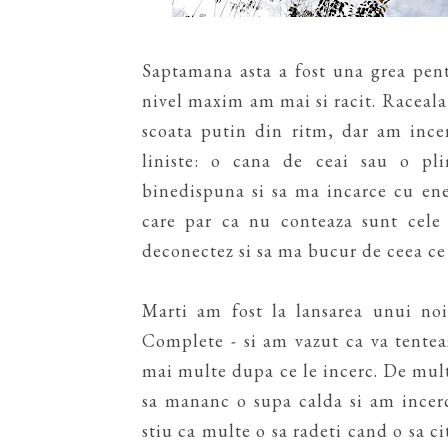
Saptamana asta a fost una grea pent
nivel maxim am mai si racit. Raceala 
scoata putin din ritm, dar am inc
liniste: o cana de ceai sau o pl
binedispuna si sa ma incarce cu en
care par ca nu conteaza sunt cele
deconectez si sa ma bucur de ceea ce 
Marti am fost la lansarea unui no
Complete - si am vazut ca va tenteaz
mai multe dupa ce le incerc. De multe
sa mananc o supa calda si am incer
stiu ca multe o sa radeti cand o sa ci