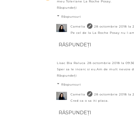
meu Toleriane La Roche Posay.
Răspundeți
Răspunsuri
Camelia
28 octombrie 2018 la 
Pe cel de la La Roche Posay nu l-am 
RĂSPUNDEȚI
Lisac Bia Raluca
28 octombrie 2018 la 09:3
Sper sa le incerc si eu.Am de mult nevoie d
Răspundeți
Răspunsuri
Camelia
28 octombrie 2018 la 
Cred ca o sa iti placa.
RĂSPUNDEȚI