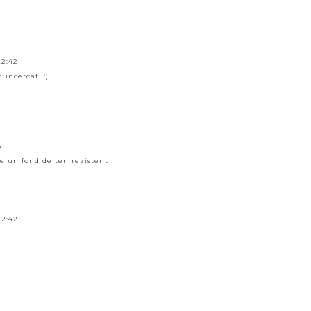
22:42
incercat. :)
6
e un fond de ten rezistent
22:42