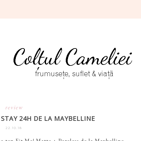
review
 STAY 24H DE LA MAYBELLINE
22.10.18
de ten Fit Me! Matte + Poreless de la Maybelline