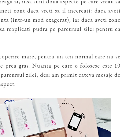
eaga zi, insa sunt doua aspecte pe care vreau sa
neti cont daca vreti sa il incercati: daca aveti
enta (intr-un mod exagerat), iar daca aveti zone
a reaplicati pudra pe parcursul zilei pentru ca
coperire mare, pentru un ten normal care nu se
re prea gras. Nuanta pe care o folosesc este 10
 parcursul zilei, desi am primit cateva mesaje de
aspect.