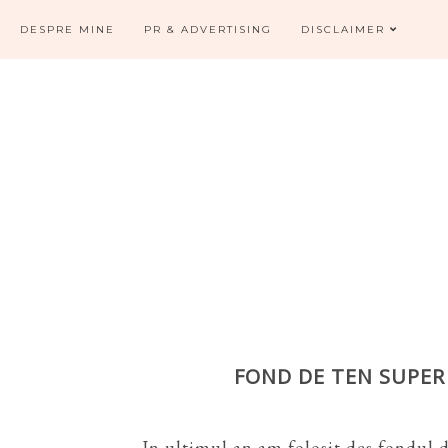
DESPRE MINE
PR & ADVERTISING
DISCLAIMER
FOND DE TEN SUPER
In ultimul an am folosit des fondul 