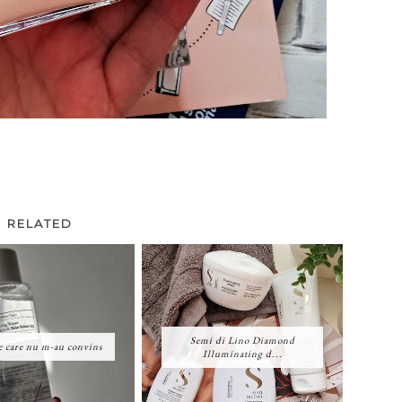
RELATED
Semi di Lino Diamond
 care nu m-au convins
Illuminating d...