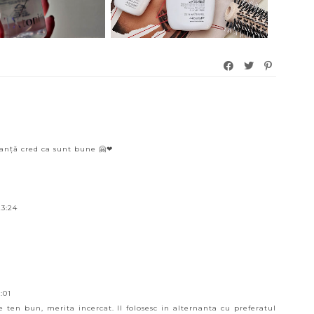
anță cred ca sunt bune 🤗❤
23:24
:01
 ten bun, merita incercat. Il folosesc in alternanta cu preferatul