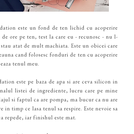
ation este un fond de ten lichid cu acoperire
de ore pe ten, test la care eu - recunosc - nu l-
stau atat de mult machiata. Este un obicei care
deauna cand folosesc fonduri de ten cu acoperire
neaza tenul meu.
tion este pe baza de apa si are ceva silicon in
inalul listei de ingrediente, lucru care pe mine
ajul si faptul ca are pompa, ma bucur ca nu are
 in timp ce lasa tenul sa respire. Este nevoie sa
a repede, iar finishul este mat.