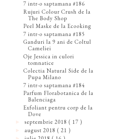
7 intr-o saptamana #186
Rujuri Colour Crush de la
The Body Shop
Peel Maske de la Ecooking
7 intr-o saptamana #185
Ganduri la 9 ani de Coltul
Cameliei
Oje Jessica in culori
tomnatice
Colectia Natural Side de la
Pupa Milano
7 intr-o saptamana #184
Parfum Florabotanica de la
Balenciaga
Exfoliant pentru corp de la
Dove
septembrie 2018
( 17 )
►
august 2018
( 21 )
►
iulie 2018
( 16 )
►