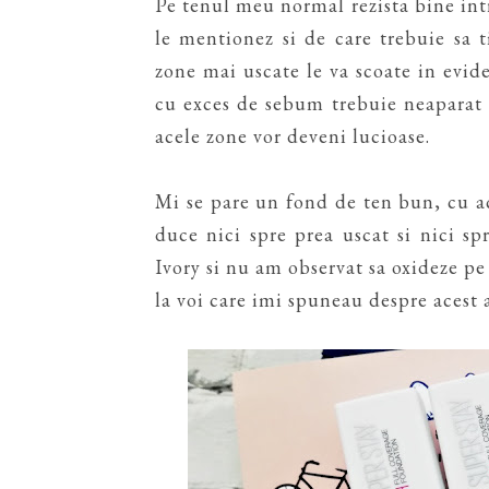
Pe tenul meu normal rezista bine intr
le mentionez si de care trebuie sa ti
zone mai uscate le va scoate in evid
cu exces de sebum trebuie neaparat s
acele zone vor deveni lucioase.
Mi se pare un fond de ten bun, cu a
duce nici spre prea uscat si nici sp
Ivory si nu am observat sa oxideze pe
la voi care imi spuneau despre acest 