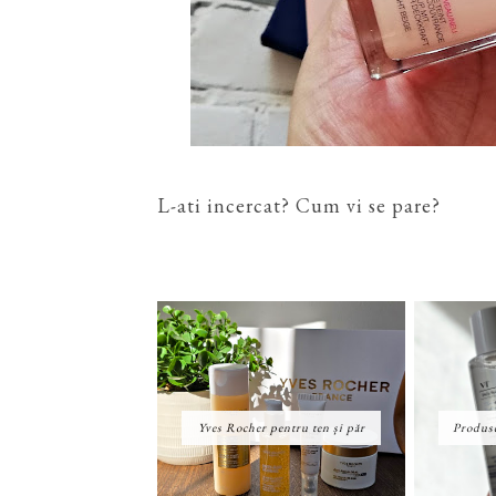
L-ati incercat? Cum vi se pare?
Yves Rocher pentru ten și păr
Produse