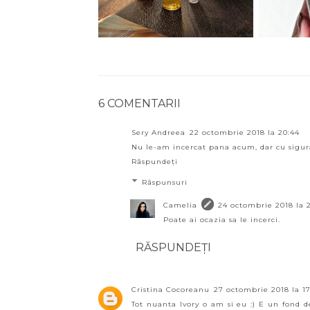
6 COMENTARII
Sery Andreea
22 octombrie 2018 la 20:44
Nu le-am incercat pana acum, dar cu sigur
Răspundeți
Răspunsuri
Camelia
24 octombrie 2018 la 
Poate ai ocazia sa le incerci.
RĂSPUNDEȚI
Cristina Cocoreanu
27 octombrie 2018 la 17
Tot nuanta Ivory o am si eu :) E un fond de