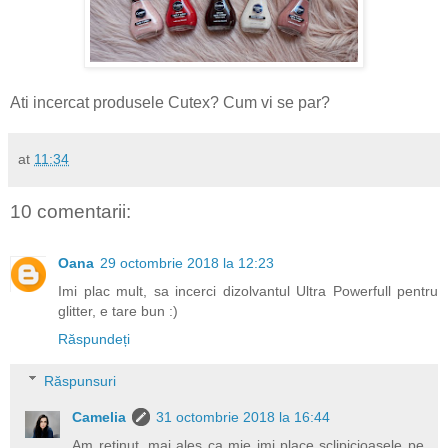
Ati incercat produsele Cutex? Cum vi se par?
at
11:34
10 comentarii:
Oana
29 octombrie 2018 la 12:23
Imi plac mult, sa incerci dizolvantul Ultra Powerfull pentru
glitter, e tare bun :)
Răspundeți
Răspunsuri
Camelia
31 octombrie 2018 la 16:44
Am retinut, mai ales ca mie imi place sclipicioasele pe