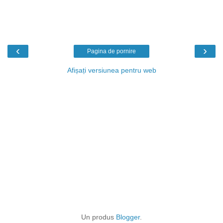
‹
›
Pagina de pornire
Afișați versiunea pentru web
Un produs
Blogger
.