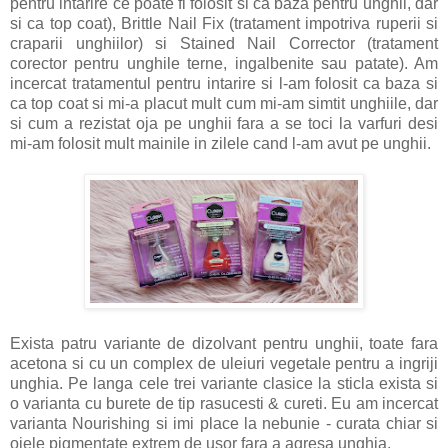
pentru intarire ce poate fi folosit si ca baza pentru unghii, dar
si ca top coat), Brittle Nail Fix (tratament impotriva ruperii si
craparii unghiilor) si Stained Nail Corrector (tratament
corector pentru unghile terne, ingalbenite sau patate). Am
incercat tratamentul pentru intarire si l-am folosit ca baza si
ca top coat si mi-a placut mult cum mi-am simtit unghiile, dar
si cum a rezistat oja pe unghii fara a se toci la varfuri desi
mi-am folosit mult mainile in zilele cand l-am avut pe unghii.
Exista patru variante de dizolvant pentru unghii, toate fara
acetona si cu un complex de uleiuri vegetale pentru a ingriji
unghia. Pe langa cele trei variante clasice la sticla exista si
o varianta cu burete de tip rasucesti & cureti. Eu am incercat
varianta Nourishing si imi place la nebunie - curata chiar si
ojele pigmentate extrem de usor fara a agresa unghia.