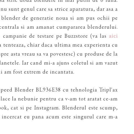
u sunt genul care sa strice aparatura, dar asa a
n blender de generatie noua si am pus ochii pe
t centrala si am amanat cumpararea blenderului.
o campanie de testare pe Buzzstore (va las
aici
 va tenteaza, chiar daca ultima mea experienta cu
spre asta vreau sa va povestesc) cu produse de la
planetele. Iar cand mi-a ajuns coletul si am vazut
i am fost extrem de incantata.
 Speed Blender BL936E38 cu tehnologia Tripl'ax
i place la nebunie pentru ca v-am tot aratat ce-am
ook, cat si pe Instagram. Blenderul este scump,
m incercat eu pana acum este singurul care m-a