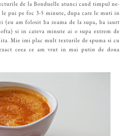
tecturile de la Bonduelle atunci cand timpul ne-
sa le pui pe foc 3-5 minute, dupa care le muti in
i (eu am folosit ba zeama de la supa, ba iaurt
pofta) si in cateva minute ai o supa extrem de
ita. Mie imi plac mult texturile de spuma si cu
 exact ceea ce am vrut in mai putin de doua