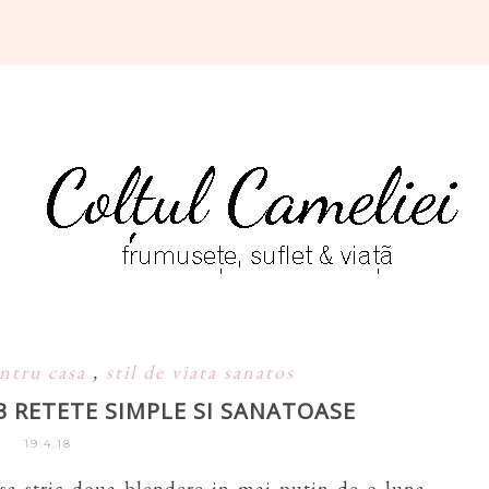
ntru casa
,
stil de viata sanatos
3 RETETE SIMPLE SI SANATOASE
19.4.18
 sa stric doua blendere in mai putin de o luna.