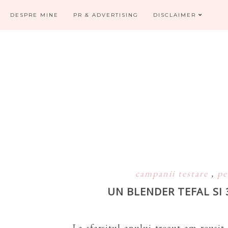
DESPRE MINE
PR & ADVERTISING
DISCLAIMER
campanii testare
,
pe
UN BLENDER TEFAL SI 
La sfarsitul anului trecut am reusit