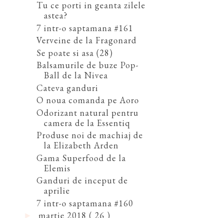
Tu ce porti in geanta zilele
astea?
7 intr-o saptamana #161
Verveine de la Fragonard
Se poate si asa (28)
Balsamurile de buze Pop-
Ball de la Nivea
Cateva ganduri
O noua comanda pe Aoro
Odorizant natural pentru
camera de la Essentiq
Produse noi de machiaj de
la Elizabeth Arden
Gama Superfood de la
Elemis
Ganduri de inceput de
aprilie
7 intr-o saptamana #160
martie 2018
( 26 )
►