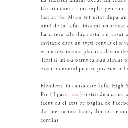
Nu stiu cum s-a intamplat pentru ca n
fost sa fie. M-am tot uitat dupa u
unul de la Tefal, insa mi s-a strica
La cateva zile dupa asta am vazut 
invitatie daca nu aveti cont la ei si
ei n-a fost tocmai placuta, dar nu de
Tefal si mi s-a parut ca s-au aliniat 
exact blenderul pe care pusesem ochi
Blenderul in cauza este Tefal High
Pro (il gasiti
aici
) si stiti deja ca-m
facut cu el atat pe pagina de Faceb
dar merita toti banii, din tot ce-a
convins.