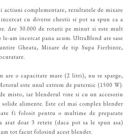
ei actiuni complementare, rezultatele de mixare
incercat cu diverse chestii si pot sa spun ca a
are. Are 30.000 de rotatii pe minut si este mult
e le-am incercat pana acum. UltraBlend are sase
untire Gheata, Mixare de tip Supa Fierbinte,
ocuratare.
n are o capacitate mare (2 litri), nu se sparge,
 Motorul este unul extrem de puternic (1500 W).
 de misto, iar blenderul vine si cu un accesoriu
i solide alimente. Este cel mai complex blender
ate fi folosit pentru o multime de preparate
a arat doar 3 retete (daca pot sa le spun asa)
-am tot facut folosind acest blender.