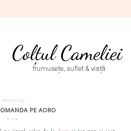
shopping
COMANDA PE AORO
6.4.18
" pe siteul celor de la
Aoro
si tot pun si scot