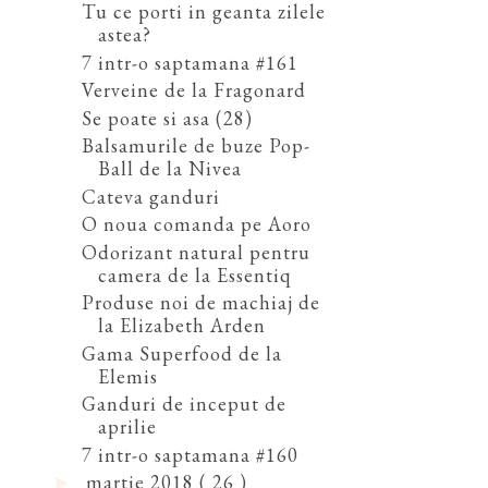
Tu ce porti in geanta zilele
astea?
7 intr-o saptamana #161
Verveine de la Fragonard
Se poate si asa (28)
Balsamurile de buze Pop-
Ball de la Nivea
Cateva ganduri
O noua comanda pe Aoro
Odorizant natural pentru
camera de la Essentiq
Produse noi de machiaj de
la Elizabeth Arden
Gama Superfood de la
Elemis
Ganduri de inceput de
aprilie
7 intr-o saptamana #160
martie 2018
( 26 )
►