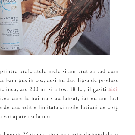
 printre preferatele mele si am vrut sa vad cum
 ca l-am pus in cos, desi nu duc lipsa de produse
 inca, are 200 ml si a fost 18 lei, il gasiti
aici
.
vea care la noi nu s-au lansat, iar eu am fost
 de dus editie limitata si noile lotiuni de corp
vor aparea si la noi.
 Lemon Moringa, insa mai este disponibila si