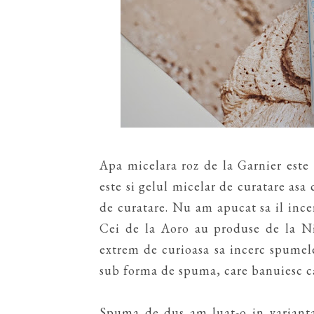
Apa micelara roz de la Garnier este
este si gelul micelar de curatare asa
de curatare. Nu am apucat sa il incerc
Cei de la Aoro au produse de la Ni
extrem de curioasa sa incerc spumele
sub forma de spuma, care banuiesc ca 
Spuma de dus am luat-o in varianta