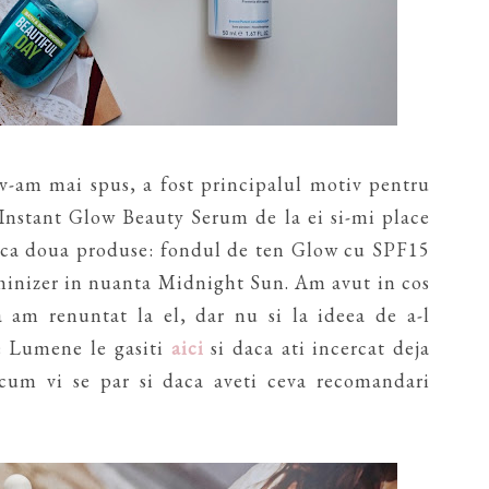
v-am mai spus, a fost principalul motiv pentru
Instant Glow Beauty Serum de la ei si-mi place
inca doua produse: fondul de ten Glow cu SPF15
uminizer in nuanta Midnight Sun. Am avut in cos
a am renuntat la el, dar nu si la ideea de a-l
e Lumene le gasiti
aici
si daca ati incercat deja
 cum vi se par si daca aveti ceva recomandari