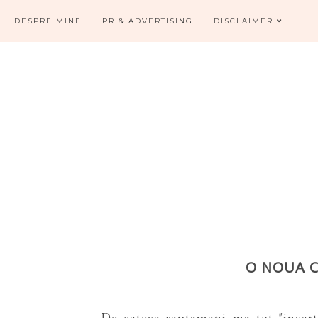
DESPRE MINE
PR & ADVERTISING
DISCLAIMER
O NOUA 
De cateva saptamani ma tot "invart