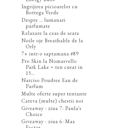
Ingrijirea picioarelor cu
Bottega Verde
Despre ... lumanari
parfumate
Relaxare la ceas de seara
Noile oje Breathable de la
Orly
7+ intr-o saptamana #89
Pro Skin la Nomasvello
Park Lake = ten curat in
15...
Narciso Poudree Eau de
Parfum
Multe oferte super tentante
Cateva (multe) chestii noi
Giveaway - ziua 7: Paula's
Choice
Giveaway - ziua 6: Max
Factor