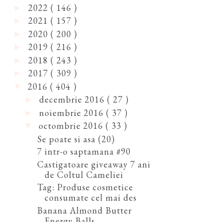
2022
( 146 )
►
2021
( 157 )
►
2020
( 200 )
►
2019
( 216 )
►
2018
( 243 )
►
2017
( 309 )
►
2016
( 404 )
▼
decembrie 2016
( 27 )
►
noiembrie 2016
( 37 )
►
octombrie 2016
( 33 )
▼
Se poate si asa (20)
7 intr-o saptamana #90
Castigatoare giveaway 7 ani
de Coltul Cameliei
Tag: Produse cosmetice
consumate cel mai des
Banana Almond Butter
Energy Balls