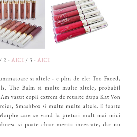
/ 2 -
AICI
/ 3 -
AICI
uminatoare si altele - e plin de ele: Too Faced,
lls, The Balm si multe multe altele
,
probabil
. Am vazut copii extrem de reusite dupa Kat Von
cier, Smashbox si multe multe altele. E foarte
Morphe care se vand la preturi mult mai mici
nduiesc si poate chiar merita incercate, dar nu