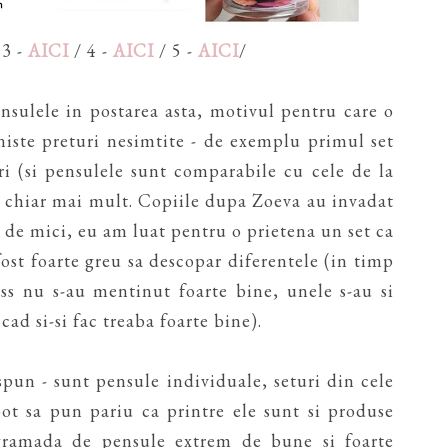
 3 -
AICI
/ 4 -
AICI
/ 5 -
AICI
/
sulele in postarea asta, motivul pentru care o
 niste preturi nesimtite - de exemplu primul set
i (si pensulele sunt comparabile cu cele de la
si chiar mai mult. Copiile dupa Zoeva au invadat
m de mici, eu am luat pentru o prietena un set ca
fost foarte greu sa descopar diferentele (in timp
ss nu s-au mentinut foarte bine, unele s-au si
cad si-si fac treaba foarte bine).
pun - sunt pensule individuale, seturi din cele
pot sa pun pariu ca printre ele sunt si produse
 gramada de pensule extrem de bune si foarte