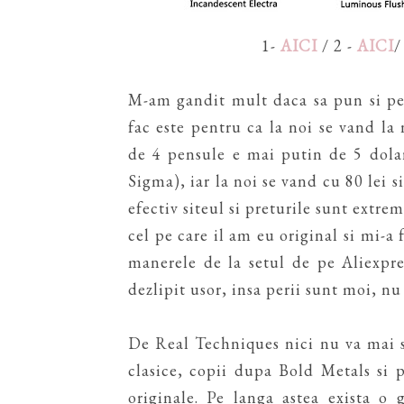
1-
AICI
/ 2 -
AICI
/
M-am gandit mult daca sa pun si pen
fac este pentru ca la noi se vand la
de 4 pensule e mai putin de 5 dolar
Sigma), iar la noi se vand cu 80 lei 
efectiv siteul si preturile sunt extre
cel pe care il am eu original si mi-a 
manerele de la setul de pe Aliexpre
dezlipit usor, insa perii sunt moi, nu 
De Real Techniques nici nu va mai s
clasice, copii dupa Bold Metals si 
originale. Pe langa astea exista o