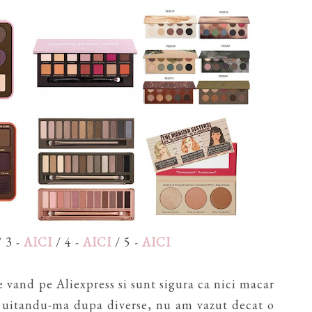
 3 -
AICI
/ 4 -
AICI
/ 5 -
AICI
 vand pe Aliexpress si sunt sigura ca nici macar
, uitandu-ma dupa diverse, nu am vazut decat o