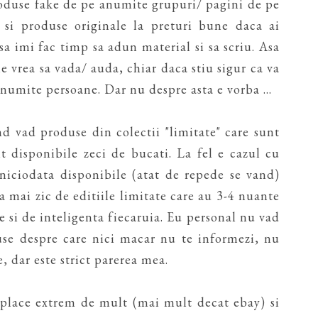
produse fake de pe anumite grupuri/ pagini de pe
 si produse originale la preturi bune daca ai
 sa imi fac timp sa adun material si sa scriu. Asa
ne vrea sa vada/ auda, chiar daca stiu sigur ca va
anumite persoane. Dar nu despre asta e vorba ...
d vad produse din colectii "limitate" care sunt
nt disponibile zeci de bucati. La fel e cazul cu
niciodata disponibile (atat de repede se vand)
va mai zic de editiile limitate care au 3-4 nuante
e si de inteligenta fiecaruia. Eu personal nu vad
use despre care nici macar nu te informezi, nu
, dar este strict parerea mea.
 place extrem de mult (mai mult decat ebay) si