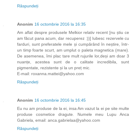
Răspundeți
Anonim
16 octombrie 2016 la 16:35
Am aflat despre produsele Melkior relativ recent [nu știu ce
am făcut pana acum, dar recuperez :))] Iubesc rezervele cu
farduri, sunt preferatele mele și cumpărând în neștire, într-
un timp foarte scurt, am umplut o paleta magnetica (mare).
De asemenea, îmi plac tare mult rujurile lor,deși am doar 3
nuanțe, acestea sunt de o calitate incredibila, sunt
pigmentate, rezistente și la un preț mic.
E-mail: roxanna.mattei@yahoo.com
Răspundeți
Anonim
16 octombrie 2016 la 16:45
Eu nu am produse de la ei, insa Am vazut la ei pe site multe
produse cosmetice dragute. Numele meu Lupu Anca
Gabriela, email: anca.gabrielaa@yahoo.com
Răspundeți