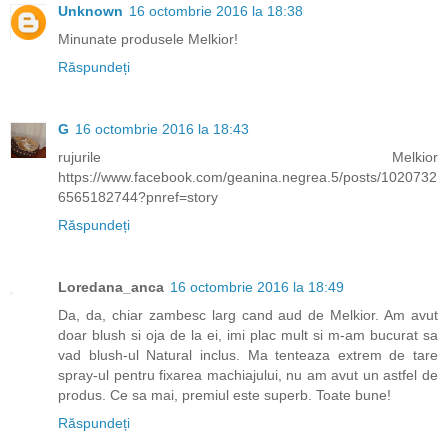
Unknown
16 octombrie 2016 la 18:38
Minunate produsele Melkior!
Răspundeți
G
16 octombrie 2016 la 18:43
rujurile Melkior
https://www.facebook.com/geanina.negrea.5/posts/1020732
6565182744?pnref=story
Răspundeți
Loredana_anca
16 octombrie 2016 la 18:49
Da, da, chiar zambesc larg cand aud de Melkior. Am avut
doar blush si oja de la ei, imi plac mult si m-am bucurat sa
vad blush-ul Natural inclus. Ma tenteaza extrem de tare
spray-ul pentru fixarea machiajului, nu am avut un astfel de
produs. Ce sa mai, premiul este superb. Toate bune!
Răspundeți