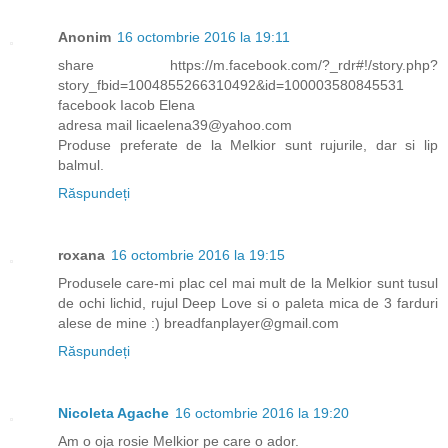
Anonim
16 octombrie 2016 la 19:11
share https://m.facebook.com/?_rdr#!/story.php?
story_fbid=1004855266310492&id=100003580845531
facebook Iacob Elena
adresa mail licaelena39@yahoo.com
Produse preferate de la Melkior sunt rujurile, dar si lip
balmul.
Răspundeți
roxana
16 octombrie 2016 la 19:15
Produsele care-mi plac cel mai mult de la Melkior sunt tusul
de ochi lichid, rujul Deep Love si o paleta mica de 3 farduri
alese de mine :) breadfanplayer@gmail.com
Răspundeți
Nicoleta Agache
16 octombrie 2016 la 19:20
Am o oja rosie Melkior pe care o ador.