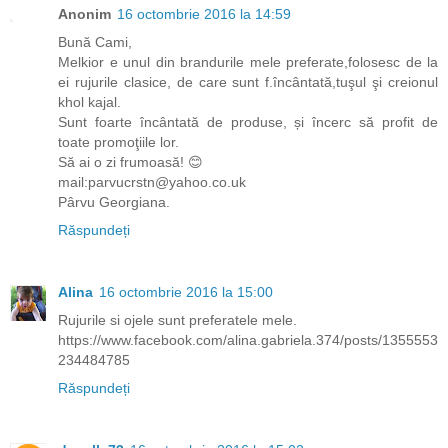
Anonim
16 octombrie 2016 la 14:59
Bună Cami,
Melkior e unul din brandurile mele preferate,folosesc de la
ei rujurile clasice, de care sunt f.încântată,tuşul şi creionul
khol kajal.
Sunt foarte încântată de produse, și încerc să profit de
toate promoţiile lor.
Să ai o zi frumoasă! 😊
mail:parvucrstn@yahoo.co.uk
Pârvu Georgiana.
Răspundeți
Alina
16 octombrie 2016 la 15:00
Rujurile si ojele sunt preferatele mele.
https://www.facebook.com/alina.gabriela.374/posts/1355553
234484785
Răspundeți