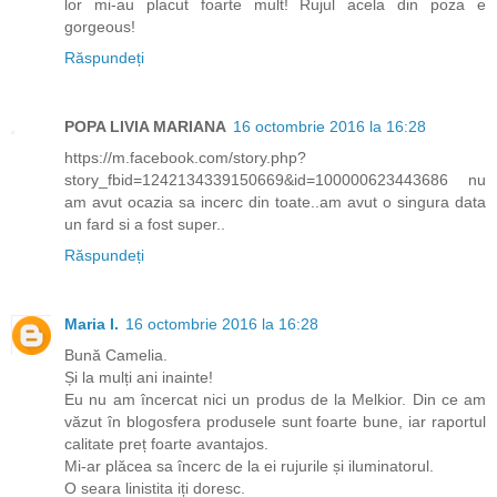
lor mi-au placut foarte mult! Rujul acela din poza e
gorgeous!
Răspundeți
POPA LIVIA MARIANA
16 octombrie 2016 la 16:28
https://m.facebook.com/story.php?
story_fbid=1242134339150669&id=100000623443686 nu
am avut ocazia sa incerc din toate..am avut o singura data
un fard si a fost super..
Răspundeți
Maria I.
16 octombrie 2016 la 16:28
Bună Camelia.
Și la mulți ani inainte!
Eu nu am încercat nici un produs de la Melkior. Din ce am
văzut în blogosfera produsele sunt foarte bune, iar raportul
calitate preț foarte avantajos.
Mi-ar plăcea sa încerc de la ei rujurile și iluminatorul.
O seara linistita iți doresc.