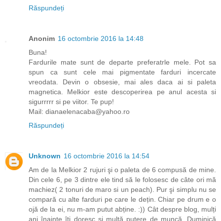
Răspundeți
Anonim
16 octombrie 2016 la 14:48
Buna!
Fardurile mate sunt de departe preferatrle mele. Pot sa
spun ca sunt cele mai pigmentate farduri incercate
vreodata. Devin o obsesie, mai ales daca ai si paleta
magnetica. Melkior este descoperirea pe anul acesta si
sigurrrrr si pe viitor. Te pup!
Mail: dianaelenacaba@yahoo.ro
Răspundeți
Unknown
16 octombrie 2016 la 14:54
Am de la Melkior 2 rujuri şi o paleta de 6 compusă de mine.
Din cele 6, pe 3 dintre ele tind să le folosesc de câte ori mă
machiez( 2 tonuri de maro si un peach). Pur şi simplu nu se
compară cu alte farduri pe care le dețin. Chiar pe drum e o
ojă de la ei, nu m-am putut abține. :)) Cât despre blog, mulți
ani înainte îți doresc şi multă putere de muncă. Duminică