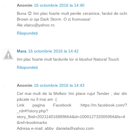
Anonim
16 octombrie 2016 la 14:40
Buna 😊 Imi plac foarte mult periile ceramice, fardul de ochi
Brown si oja Dark Storm. O zi frumoasa!
Ale.vlaicu@yahoo.ro
Răspundeți
Mara
16 octombrie 2016 la 14:42
Imi plac foarte mult fardurile lor si blushul Natural Touch.
Răspundeți
Anonim
16 octombrie 2016 la 14:43
Cel mai mult de la Melkior îmi place rujul Tender , dar din
păcate nu îl mai am :(
Link pagina Facebook :https://m.facebook.com/?
_rdr#!/story.php?
story_fbid=202114016889664&id=100012732005956&fs=4
&ref=bookmarks
Adresa e-mail: abby_daniela@yahoo.com