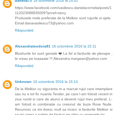
danella73
16 octombrie 2016 la 15:02
https://www.facebook.com/vasilescu.danielacornelia/posts/1
112023088835009?pnref=story
Produsele mele preferate de la Melkior sunt rujurile si ojele.
Email:danavasilescu73@yahoo.com
Răspundeți
Alexandrateodora91
16 octombrie 2016 la 15:11
Blushurile lor sunt geniale ❤️ La fel si fardurile de pleoape ,
le vreau pe toaaaate !!! Alexandra.margean@yahoo.com
Răspundeți
Unknown
16 octombrie 2016 la 15:14
De la Melkior cu siguranta m-a marcat rujul care intamplare
sau nu e tot fix nuanta Tender, pe care l-am folosit recent in
ziua nuntii si care de atunci a devenit rujul meu preferat. L-
am folosit in combinatie cu creionul de buze Rose Nude.
Recunosc ca imi doesc mult sa incerc si fardurile Melkior si
sa-mi creez o paleta de farduri pe viitor cu rezervele lor.