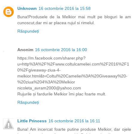
Unknown
16 octombrie 2016 la 15:58
Buna!Produsele de la Melkior mai mult pe bloguri le am
cunoscut,dar mi ar placea rujul si rimelul.
Răspundeți
Anonim
16 octombrie 2016 la 16:00
https://m.facebook.com/sharer.php?
u=http%3A%2F%2Fwww.coltulcameliei.com%2F2016%2F1
0%2Fgiveaway-ziua-4-
melkior.html&t=Coltul%20Cameliei%3A%20Giveaway%20-
%20ziua%204%3A%20Melkior
nicoleta_avram2000@yahoo.com
Rujurile și fardurile Melkior îmi plac foarte mult.
Răspundeți
Little Princess
16 octombrie 2016 la 16:11
Buna! Am incercat foarte putine produse Melkior, dar ojele