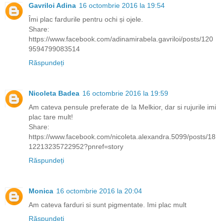
Gavriloi Adina
16 octombrie 2016 la 19:54
Îmi plac fardurile pentru ochi și ojele.
Share:
https://www.facebook.com/adinamirabela.gavriloi/posts/120
9594799083514
Răspundeți
Nicoleta Badea
16 octombrie 2016 la 19:59
Am cateva pensule preferate de la Melkior, dar si rujurile imi
plac tare mult!
Share:
https://www.facebook.com/nicoleta.alexandra.5099/posts/18
12213235722952?pnref=story
Răspundeți
Monica
16 octombrie 2016 la 20:04
Am cateva farduri si sunt pigmentate. Imi plac mult
Răspundeți