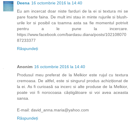
Deena
16 octombrie 2016 la 14:40
Eu am incercat doar niste farduri de la ei si textura mi se
pare foarte faina. De mult imi stau in minte rujurile si blush-
urile lor si posibil ca toamna asta sa fie momentul potrivit
pentru a le pune la incercare.
https://www.facebook.com/bardasu.diana/posts/102108070
87233377
Răspundeți
Anonim
16 octombrie 2016 la 14:40
Produsul meu preferat de la Melkior este rujul cu textura
cremoasa. De altfel, este si singurul produs achiziționat de
la ei. As fi curioasă sa incerc si alte produse de la Melkior,
poate voi fi norocoasa câștigătoare si voi avea aceasta
sansa.
E-mail: david_anna.maria@yahoo.com
Răspundeți