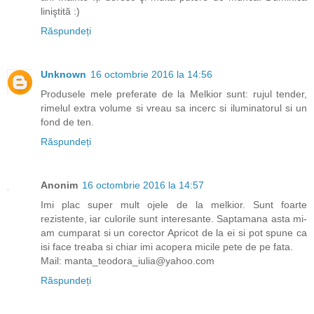
liniştită :)
Răspundeți
Unknown
16 octombrie 2016 la 14:56
Produsele mele preferate de la Melkior sunt: rujul tender,
rimelul extra volume si vreau sa incerc si iluminatorul si un
fond de ten.
Răspundeți
Anonim
16 octombrie 2016 la 14:57
Imi plac super mult ojele de la melkior. Sunt foarte
rezistente, iar culorile sunt interesante. Saptamana asta mi-
am cumparat si un corector Apricot de la ei si pot spune ca
isi face treaba si chiar imi acopera micile pete de pe fata.
Mail: manta_teodora_iulia@yahoo.com
Răspundeți