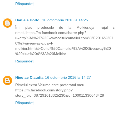
Răspundeți
Daniela Dodoi
16 octombrie 2016 la 14:25
Îmi plac produsele de la Melkior,oja ,rujul si
rimelulhttps://m.facebook.com/sharer.php?
u=http%3A%2F%2Fwww.coltulcameliei.com%2F2016%2F1
0%2Fgiveaway-ziua-4-
melkior.html&t=Coltul%20Cameliei%3A%20Giveaway%20-
%20ziua%204%3A%20Melkior
Răspundeți
Nicolae Claudia
16 octombrie 2016 la 14:27
Rimelul extra Volume este preferatul meu
https://m.facebook.com/story.php?
story_fbid=387291018325230&id=100011330043429
Răspundeți