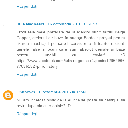
Răspundeți
Iulia Negoescu
16 octombrie 2016 la 14:43
Produsele mele preferate de la Melkior sunt: fardul Beige
Copper, creionul de buze în nuanța Bordo, spray-ul pentru
fixarea machiajul pe care-l consider a fi foarte eficient,
genele false smocuri care sunt absolut geniale și baza
pentru unghii cu caviar! :D
https://www.facebook.com/iulia.negoescu.1/posts/12964966
77036182?pnref=story
Răspundeți
Unknown
16 octombrie 2016 la 14:44
Nu am încercat nimic de la ei inca.se poate sa castig si sa
revin dupa aia cu o opinie? :D
Răspundeți