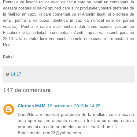
Pentru a va inscrie tot ce aveti de facut este sa lasati un comentariu la
aceasta postare si sa-mi spuneti c
are sunt produsele voastre preferate de
la Melkior
(in cazul in care comentati ca si Anonim lasati si o adresa de
email pentru a va putea identifica in caz ca norocul este de partea
voastra). Pentru o sansa suplimentara dati share acestei postari pe
Facebook si lasati linkul in comentariu. Aveti timp sa va inscrieti pana pe
25.10 si la sfarsitul lunii voi anunta numele norocoase intr-o postare pe
blog.
Bafta!
at
14:17
147 de comentarii:
Clothes M&M
16 octombrie 2016 la 14:25
Buna!Nu am incercat produsele de la melkior iar cu ocazia
asta sper sa am aceasta sansa :) Imi fac cu ochiul cateva
produse si din cate am inteles sunt si foarte bune :)
Email:mada_mm23@yahoo.com