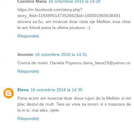
Caroline Maria
16 octombrie 2016 la 14:28
https://m.facebook.com/story.php?
story_fbid=1193895147352662&id=100001965638491
sincera sa fiu, am incercat doar niste oje Melkior, insa chiar
le-am folosit pana la ultima picatura :-)
Răspundeți
Anonim
16 octombrie 2016 la 14:31
Crema de maini. Daniela Popescu dana_liana19@yahoo.co
Răspundeți
Elena
16 octombrie 2016 la 14:35
Pana acum am incercat doar doua rujuri de la Melkior si imi
plac destul de mult. Tare as vrea sa incerc si o mascara de
la ei si, mai ales, ojele.
Răspundeți