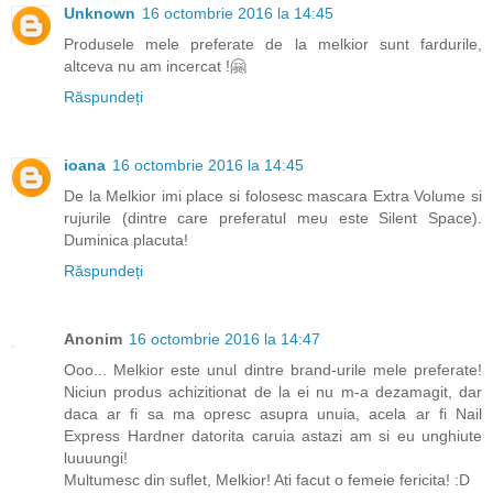
Unknown
16 octombrie 2016 la 14:45
Produsele mele preferate de la melkior sunt fardurile,
altceva nu am incercat !🤗
Răspundeți
ioana
16 octombrie 2016 la 14:45
De la Melkior imi place si folosesc mascara Extra Volume si
rujurile (dintre care preferatul meu este Silent Space).
Duminica placuta!
Răspundeți
Anonim
16 octombrie 2016 la 14:47
Ooo... Melkior este unul dintre brand-urile mele preferate!
Niciun produs achizitionat de la ei nu m-a dezamagit, dar
daca ar fi sa ma opresc asupra unuia, acela ar fi Nail
Express Hardner datorita caruia astazi am si eu unghiute
luuuungi!
Multumesc din suflet, Melkior! Ati facut o femeie fericita! :D