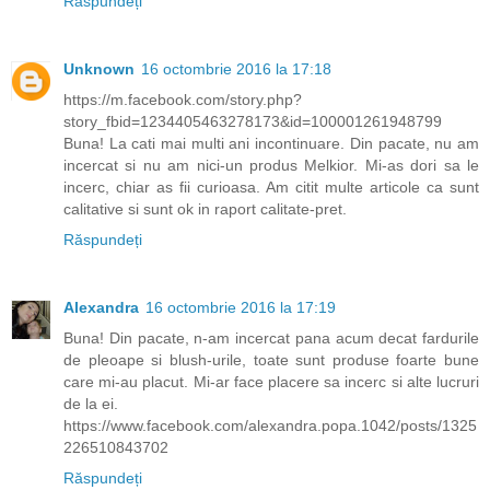
Răspundeți
Unknown
16 octombrie 2016 la 17:18
https://m.facebook.com/story.php?
story_fbid=1234405463278173&id=100001261948799
Buna! La cati mai multi ani incontinuare. Din pacate, nu am
incercat si nu am nici-un produs Melkior. Mi-as dori sa le
incerc, chiar as fii curioasa. Am citit multe articole ca sunt
calitative si sunt ok in raport calitate-pret.
Răspundeți
Alexandra
16 octombrie 2016 la 17:19
Buna! Din pacate, n-am incercat pana acum decat fardurile
de pleoape si blush-urile, toate sunt produse foarte bune
care mi-au placut. Mi-ar face placere sa incerc si alte lucruri
de la ei.
https://www.facebook.com/alexandra.popa.1042/posts/1325
226510843702
Răspundeți