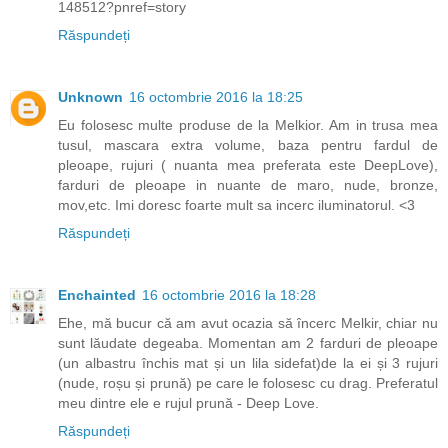
148512?pnref=story
Răspundeți
Unknown
16 octombrie 2016 la 18:25
Eu folosesc multe produse de la Melkior. Am in trusa mea
tusul, mascara extra volume, baza pentru fardul de
pleoape, rujuri ( nuanta mea preferata este DeepLove),
farduri de pleoape in nuante de maro, nude, bronze,
mov,etc. Imi doresc foarte mult sa incerc iluminatorul. <3
Răspundeți
Enchainted
16 octombrie 2016 la 18:28
Ehe, mă bucur că am avut ocazia să încerc Melkir, chiar nu
sunt lăudate degeaba. Momentan am 2 farduri de pleoape
(un albastru închis mat și un lila sidefat)de la ei și 3 rujuri
(nude, roșu și prună) pe care le folosesc cu drag. Preferatul
meu dintre ele e rujul prună - Deep Love.
Răspundeți