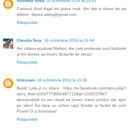
Andreea Sîrba
16 octombrie 2016 la 15:43
Creionul Khol Kajal imi place mult. Am dat si share de pe
telefon. deeea.ablog@gmail.com
Răspundeți
Claudia Sica
16 octombrie 2016 la 15:44
Am câteva produse Melkior, dar cele preferate sunt fardurile
și îmi doresc sa încerc fardurile de obraz!
Răspundeți
Unknown
16 octombrie 2016 la 15:56
Bună! Link-ul cu share : https://m.facebook.com/story.php?
story_fbid=10207773865487712&id=1326237847
deocamdată nu am reușit sa încerc vreun produs dar sper
pe viitor! Îmi face cu ochiul rujul Tender și fardul de ochi
Prune! O zi frumoasa!
Răspundeți